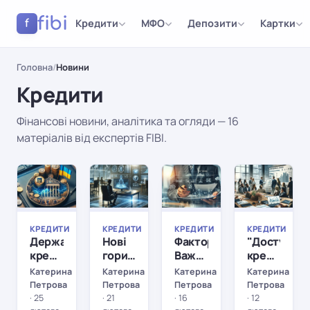
fibi
Кредити
МФО
Депозити
Картки
f
Головна
/
Новини
Кредити
Фінансові новини, аналітика та огляди — 16
матеріалів від експертів FIBI.
Результати
КРЕДИТИ
КРЕДИТИ
КРЕДИТИ
КРЕДИТИ
КРЕДИТИ
КРЕДИТИ
КРЕДИТИ
КРЕДИТИ
Державне
Нові
Факторинг:
"Доступні
кредитування
горизонти
Важливий
кредити
під
кредитування:
інструмент
5-7-
Катерина
Катерина
Катерина
Катерина
час
Як
для
9%":
Петрова
Петрова
Петрова
Петрова
війни:
інновації
розвитку
як
·
25
·
21
·
16
·
12