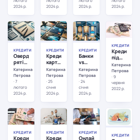
рятувальне
змінюють
вашого
отримати
лютого
лютого
лютого
лютого
коло
доступ
бізнесу
кредит
2024 р.
2024 р.
2024 р.
2024 р.
чи
до
на
ризик
коштів
вигідних
КРЕДИТИ
КРЕДИТИ
КРЕДИТИ
КРЕДИТИ
для
умовах
майбутнього?
КРЕДИТИ
КРЕДИТИ
КРЕДИТИ
КРЕДИТИ
Кредит
Овердрафт:
Кредитні
Банки
під
рятівний
картки:
vs
час
Катерина
круг
Посібник
МФО:
війни:
Катерина
Катерина
Катерина
Петрова
чи
для
Хто
Петрова
Петрова
Петрова
які
·
9
боргова
розумного
кращий
·
7
·
25
·
24
банки
червня
яма?
вибору
друг
лютого
січня
січня
видають
2022 р.
вашого
2024 р.
2024 р.
2024 р.
позики?
гаманця?
КРЕДИТИ
КРЕДИТИ
КРЕДИТИ
КРЕДИТИ
КРЕДИТИ
КРЕДИТИ
КРЕДИТИ
КРЕДИТИ
Кредитні
Кредит
Онлайн