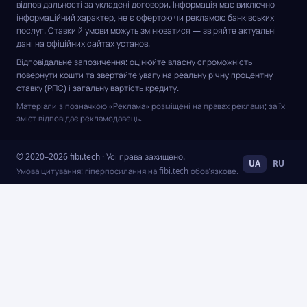
відповідальності за укладені договори. Інформація має виключно
інформаційний характер, не є офертою чи рекламою банківських
послуг. Ставки й умови можуть змінюватися — звіряйте актуальні
дані на офіційних сайтах установ.
Відповідальне запозичення: оцінюйте власну спроможність
повернути кошти та звертайте увагу на реальну річну процентну
ставку (РПС) і загальну вартість кредиту.
Матеріали з позначкою «Реклама» розміщені на правах реклами; за їх
зміст відповідає рекламодавець.
© 2020–2026 fibi.tech · Усі права захищено.
UA
RU
Умова цитування: гіперпосилання на fibi.tech обов’язкове.