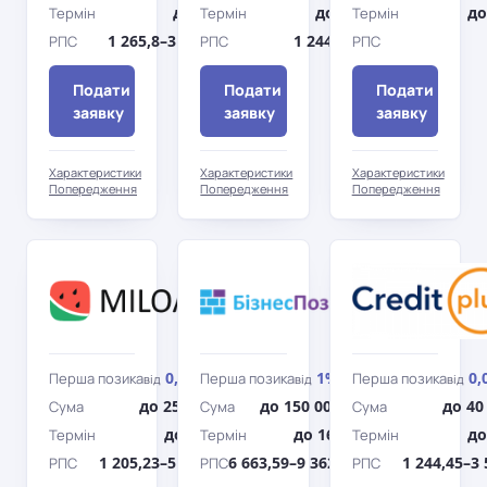
до 30 дн.
до 365 дн.
до
Термін
Термін
Термін
1 265,8–3 549,15%
1 244–3 422%
РПС
РПС
РПС
Подати
Подати
Подати
заявку
заявку
заявку
Характеристики
Характеристики
Характеристики
Попередження
Попередження
Попередження
Miloan
БізПозика
0,01%
1%
0,
Перша позика
Перша позика
Перша позика
від
/день
від
/день
від
до 25 000 грн
до 150 000 грн
до 40
Сума
Сума
Сума
до 360 дн.
до 169 дн.
до
Термін
Термін
Термін
1 205,23–5 510,78%
6 663,59–9 362,43%
1 244,45–3
РПС
РПС
РПС