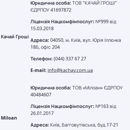
Юридична особа:
ТОВ "КАЧАЙ ГРОШІ"
ЄДРПОУ 41697872
Ліцензія Нацкомфінпослуг:
№999 від
15.03.2018
Качай Гроші
Адреса:
04050, м. Київ, вул. Юрія Іллєнка
18Б, офіс 204
Телефон:
(044) 337 67 27
E-mail:
info@kachay.com.ua
Юридична особа:
ТОВ «Мілоан» ЄДРПОУ
40484607
Ліцензія Нацкомфінпослуг:
№163 від
26.01.2017
Miloan
Адреса:
Київ, Багговутівська, буд.17-21