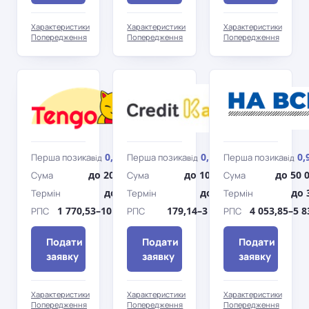
Характеристики
Характеристики
Характеристики
Попередження
Попередження
Попередження
Tengo
Кредит
Каса
0,01%
0,01%
0,
Перша позика
Перша позика
Перша позика
від
/день
від
/день
від
до 20 000 грн
до 10 000 грн
до 50 
Сума
Сума
Сума
до 360 дн.
до 365 дн.
до 
Термін
Термін
Термін
1 770,53–10 037,98%
179,14–3 116,24%
4 053,85–5 
РПС
РПС
РПС
Подати
Подати
Подати
заявку
заявку
заявку
Характеристики
Характеристики
Характеристики
Попередження
Попередження
Попередження