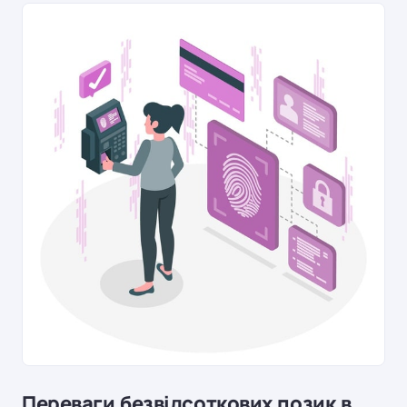
Переваги безвідсоткових позик в