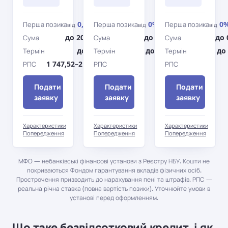
0,09%
0%
0
Перша позика
Перша позика
Перша позика
від
/день
від
/день
від
до 20 000 грн
до 0 грн
до 
Сума
Сума
Сума
до 360 дн.
до 0 дн.
до 
Термін
Термін
Термін
1 747,52–2 442,72%
0%
РПС
РПС
РПС
Подати
Подати
Подати
заявку
заявку
заявку
Характеристики
Характеристики
Характеристики
Попередження
Попередження
Попередження
МФО — небанківські фінансові установи з Реєстру НБУ. Кошти не
покриваються Фондом гарантування вкладів фізичних осіб.
Прострочення призводить до нарахування пені та штрафів. РПС —
реальна річна ставка (повна вартість позики). Уточнюйте умови в
установі перед оформленням.
Що таке безвідсотковий кредит, і як