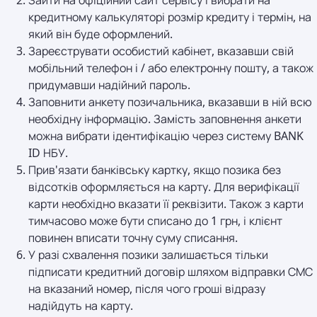
Зайти на офіційний сайт сервісу і вибрати на
кредитному калькуляторі розмір кредиту і термін, на
який він буде оформлений.
Зареєструвати особистий кабінет, вказавши свій
мобільний телефон і / або електронну пошту, а також
придумавши надійний пароль.
Заповнити анкету позичальника, вказавши в ній всю
необхідну інформацію. Замість заповнення анкети
можна вибрати ідентифікацію через систему BANK
ID НБУ.
Прив'язати банківську картку, якщо позика без
відсотків оформляється на карту. Для верифікації
карти необхідно вказати її реквізити. Також з карти
тимчасово може бути списано до 1 грн, і клієнт
повинен вписати точну суму списання.
У разі схвалення позики залишається тільки
підписати кредитний договір шляхом відправки СМС
на вказаний номер, після чого гроші відразу
надійдуть на карту.