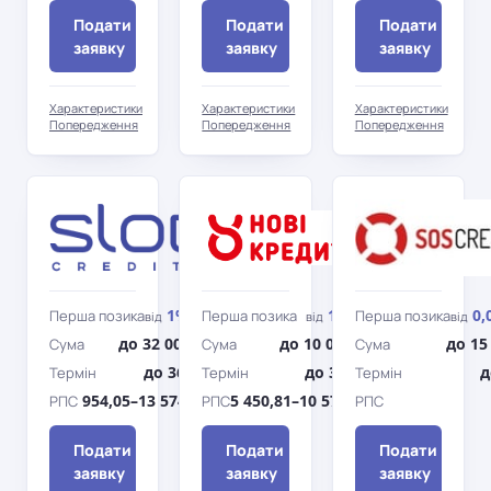
Подати
Подати
Подати
заявку
заявку
заявку
Характеристики
Характеристики
Характеристики
Попередження
Попередження
Попередження
SlonCredit
Нові
Кредити
1%
1%
0,
Перша позика
Перша позика
Перша позика
від
/день
від
/день
від
до 32 000 грн
до 10 000 грн
до 15
Сума
Сума
Сума
до 365 дн.
до 365 дн.
д
Термін
Термін
Термін
954,05–13 574,76%
5 450,81–10 570,66%
РПС
РПС
РПС
Подати
Подати
Подати
заявку
заявку
заявку