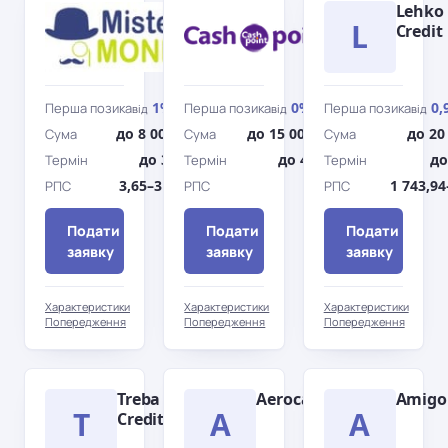
Містер
Cashpoint
Lehko
L
Мані
Credit
1%
0%
0,
Перша позика
Перша позика
Перша позика
від
/день
від
/день
від
до 8 000 грн
до 15 000 грн
до 20
Сума
Сума
Сума
до 30 дн.
до 45 дн.
до
Термін
Термін
Термін
3,65–3 546%
0%
1 743,9
РПС
РПС
РПС
Подати
Подати
Подати
заявку
заявку
заявку
Характеристики
Характеристики
Характеристики
Попередження
Попередження
Попередження
Treba
Aerocash
Amigo
T
A
A
Credit