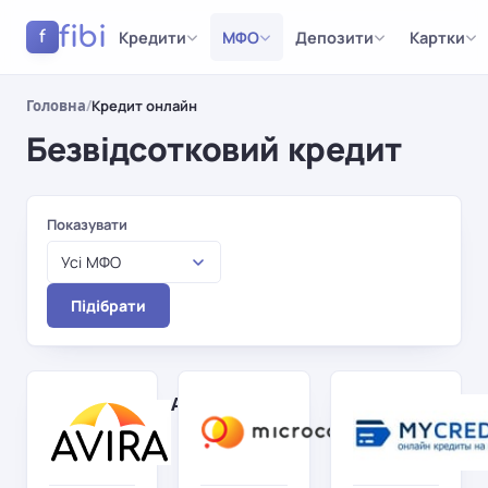
fibi
Кредити
МФО
Депозити
Картки
f
Головна
/
Кредит онлайн
Безвідсотковий кредит
Результати
Показувати
Усі МФО
Підібрати
AviraCredit
Microcash