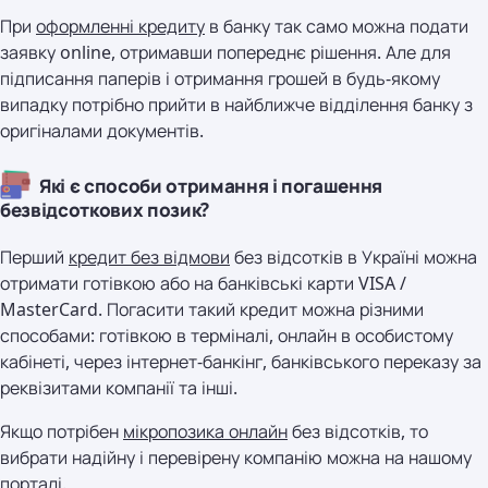
При
оформленні кредиту
в банку так само можна подати
заявку online, отримавши попереднє рішення. Але для
підписання паперів і отримання грошей в будь-якому
випадку потрібно прийти в найближче відділення банку з
оригіналами документів.
Які є способи отримання і погашення
безвідсоткових позик?
Перший
кредит без відмови
без відсотків в Україні можна
отримати готівкою або на банківські карти VISA /
MasterCard. Погасити такий кредит можна різними
способами: готівкою в терміналі, онлайн в особистому
кабінеті, через інтернет-банкінг, банківського переказу за
реквізитами компанії та інші.
Якщо потрібен
мікропозика онлайн
без відсотків, то
вибрати надійну і перевірену компанію можна на нашому
порталі.