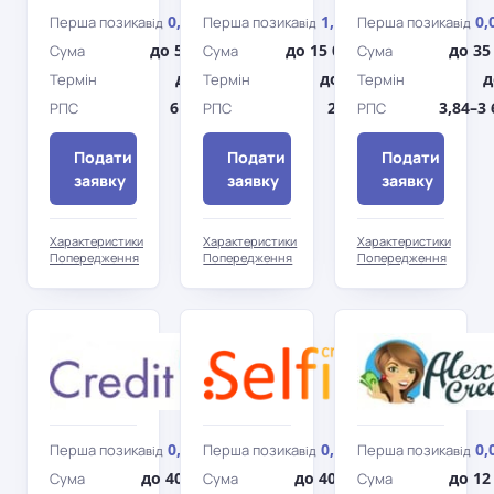
0,72%
1,5%
0,
Перша позика
Перша позика
Перша позика
від
/день
від
/день
від
до 5 900 грн
до 15 000 грн
до 35
Сума
Сума
Сума
до 21 дн.
до 90 дн.
д
Термін
Термін
Термін
6 465,14%
25 750%
3,84–3
РПС
РПС
РПС
Подати
Подати
Подати
заявку
заявку
заявку
Характеристики
Характеристики
Характеристики
Попередження
Попередження
Попередження
Credit7
Selfie
Credit
0,01%
0,01%
0,
Перша позика
Перша позика
Перша позика
від
/день
від
/день
від
до 40 000 грн
до 40 000 грн
до 12
Сума
Сума
Сума