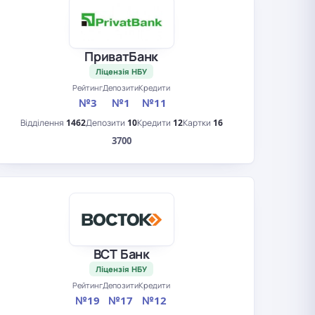
ПриватБанк
Ліцензія НБУ
Рейтинг
Депозити
Кредити
№3
№1
№11
Відділення
1462
Депозити
10
Кредити
12
Картки
16
3700
ВСТ Банк
Ліцензія НБУ
Рейтинг
Депозити
Кредити
№19
№17
№12