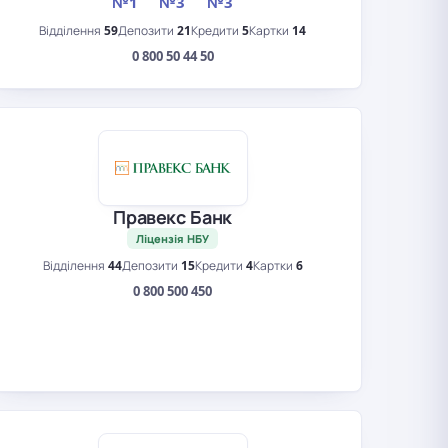
№1
№3
№3
Відділення
59
Депозити
21
Кредити
5
Картки
14
0 800 50 44 50
Правекс Банк
Ліцензія НБУ
Відділення
44
Депозити
15
Кредити
4
Картки
6
0 800 500 450