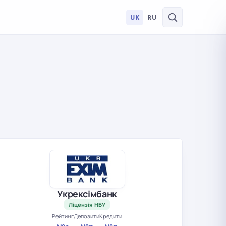
UK
RU
Укрексімбанк
Ліцензія НБУ
Рейтинг
Депозити
Кредити