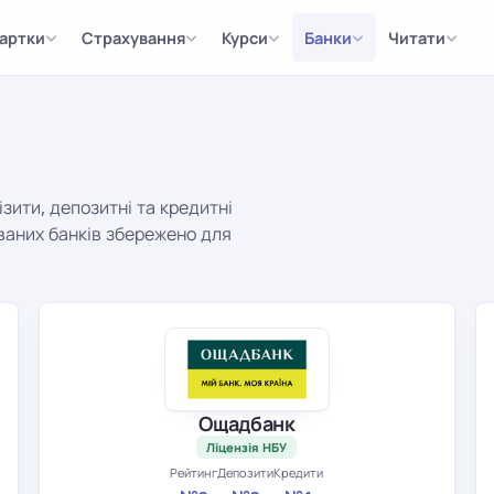
артки
Страхування
Курси
Банки
Читати
ізити, депозитні та кредитні
ованих банків збережено для
Ощадбанк
Ліцензія НБУ
Рейтинг
Депозити
Кредити