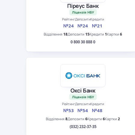
Піреус Банк
Ліцензія НБУ
Рейтинг
Депозити
Кредити
№24
№24
№21
Відділення
18
Депозити
15
Кредити
1
Картки
6
0 800 30 888 0
Оксі Банк
Ліцензія НБУ
Рейтинг
Депозити
Кредити
№53
№54
№48
Відділення
8
Депозити
6
Кредити
6
Картки
2
(032) 232-37-35