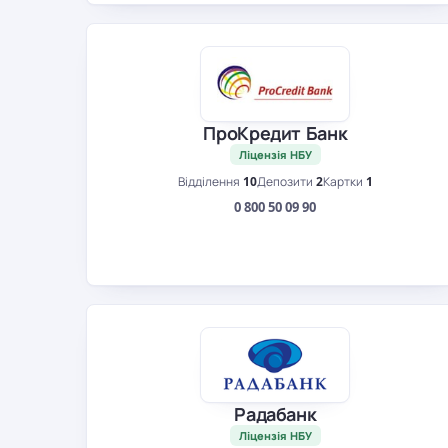
ПроКредит Банк
Ліцензія НБУ
Відділення
10
Депозити
2
Картки
1
0 800 50 09 90
Радабанк
Ліцензія НБУ