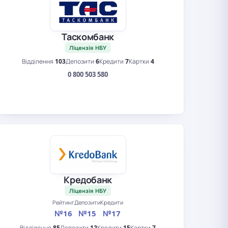
Таскомбанк
Ліцензія НБУ
Відділення
103
Депозити
6
Кредити
7
Картки
4
0 800 503 580
Кредобанк
Ліцензія НБУ
Рейтинг
Депозити
Кредити
№16
№15
№17
Відділення
85
Депозити
12
Кредити
15
Картки
7