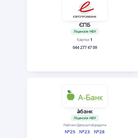
ЄПБ
Ліцензія НБУ
Картки
1
044 277 47 09
àбанк
Ліцензія НБУ
Рейтинг
Депозити
Кредити
№25
№23
№28