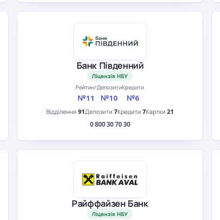
Банк Південний
Ліцензія НБУ
Рейтинг
Депозити
Кредити
№11
№10
№6
Відділення
91
Депозити
7
Кредити
7
Картки
21
0 800 30 70 30
Райффайзен Банк
Ліцензія НБУ