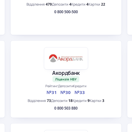
Відділення
479
Депозити
4
Кредити
4
Картки
22
0 800 500-500
Акордбанк
Ліцензія НБУ
Рейтинг
Депозити
Кредити
№31
№30
№33
Відділення
73
Депозити
18
Кредити
9
Картки
3
0 800 503 880