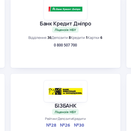
Банк Кредит Дніпро
Ліцензія НБУ
Відділення
36
Депозити
8
Кредити
1
Картки
6
0 800 507 700
БІЗБАНК
Ліцензія НБУ
Рейтинг
Депозити
Кредити
№28
№26
№30