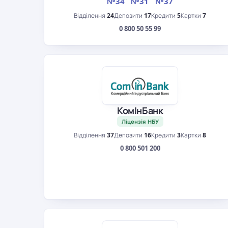
№34
№31
№37
Відділення
24
Депозити
17
Кредити
5
Картки
7
0 800 50 55 99
КомІнБанк
Ліцензія НБУ
Відділення
37
Депозити
16
Кредити
3
Картки
8
0 800 501 200