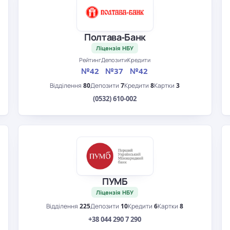
Полтава-Банк
Ліцензія НБУ
Рейтинг
Депозити
Кредити
№42
№37
№42
Відділення
80
Депозити
7
Кредити
8
Картки
3
(0532) 610-002
ПУМБ
Ліцензія НБУ
Відділення
225
Депозити
10
Кредити
6
Картки
8
+38 044 290 7 290