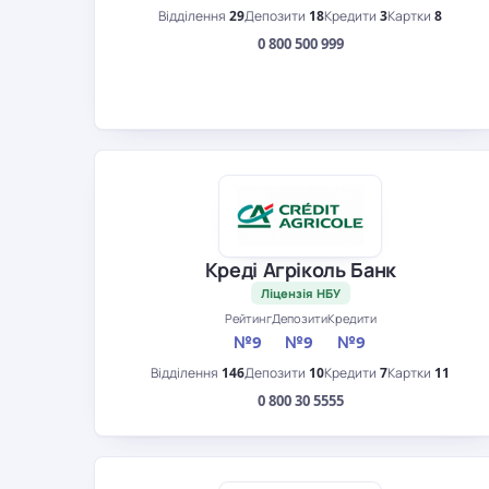
Відділення
29
Депозити
18
Кредити
3
Картки
8
0 800 500 999
Креді Агріколь Банк
Ліцензія НБУ
Рейтинг
Депозити
Кредити
№9
№9
№9
Відділення
146
Депозити
10
Кредити
7
Картки
11
0 800 30 5555