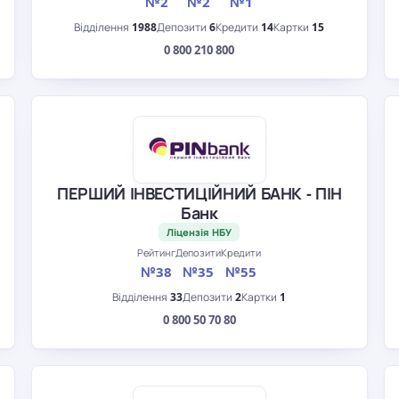
№2
№2
№1
Відділення
1988
Депозити
6
Кредити
14
Картки
15
0 800 210 800
ПЕРШИЙ ІНВЕСТИЦІЙНИЙ БАНК - ПІН
Банк
Ліцензія НБУ
Рейтинг
Депозити
Кредити
№38
№35
№55
Відділення
33
Депозити
2
Картки
1
0 800 50 70 80