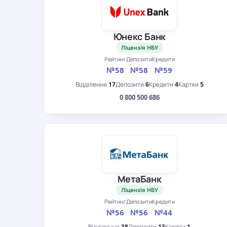
Юнекс Банк
Ліцензія НБУ
Рейтинг
Депозити
Кредити
№58
№58
№59
Відділення
17
Депозити
6
Кредити
4
Картки
5
0 800 500 686
МетаБанк
Ліцензія НБУ
Рейтинг
Депозити
Кредити
№56
№56
№44
Відділення
38
Депозити
13
Картки
1