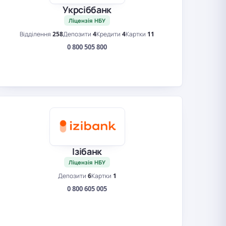
Укрсіббанк
Ліцензія НБУ
Відділення
258
Депозити
4
Кредити
4
Картки
11
0 800 505 800
Ізібанк
Ліцензія НБУ
Депозити
6
Картки
1
0 800 605 005