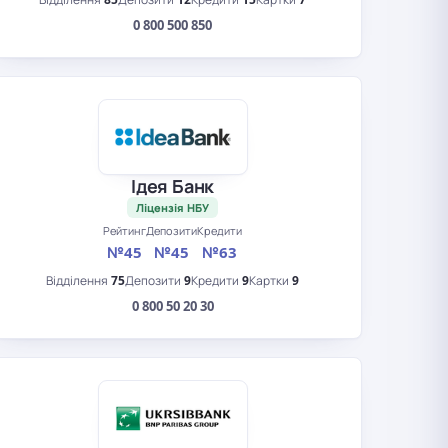
0 800 500 850
Ідея Банк
Ліцензія НБУ
Рейтинг
Депозити
Кредити
№45
№45
№63
Відділення
75
Депозити
9
Кредити
9
Картки
9
0 800 50 20 30