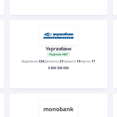
Укргазбанк
Ліцензія НБУ
Відділення
224
Депозити
21
Кредити
13
Картки
17
0 800 309 000