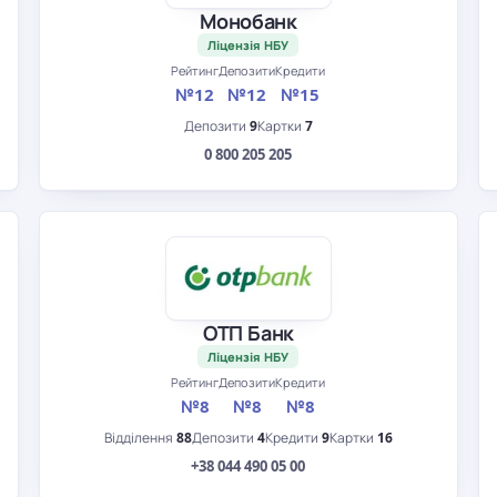
Монобанк
Ліцензія НБУ
Рейтинг
Депозити
Кредити
№12
№12
№15
Депозити
9
Картки
7
0 800 205 205
ОТП Банк
Ліцензія НБУ
Рейтинг
Депозити
Кредити
№8
№8
№8
Відділення
88
Депозити
4
Кредити
9
Картки
16
+38 044 490 05 00