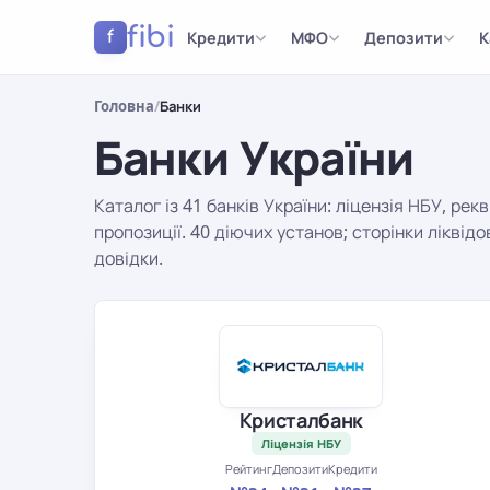
fibi
Кредити
МФО
Депозити
К
f
Головна
/
Банки
Банки України
Каталог із 41 банків України: ліцензія НБУ, рекв
пропозиції. 40 діючих установ; сторінки ліквід
довідки.
Результати
Кристалбанк
Ліцензія НБУ
Рейтинг
Депозити
Кредити