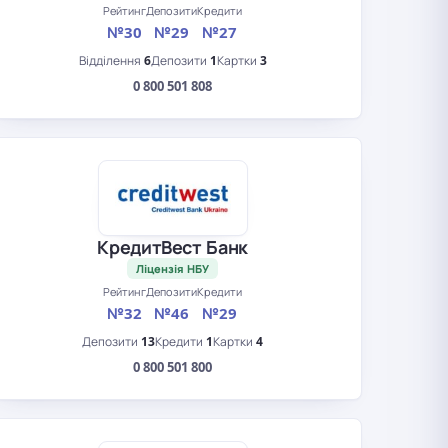
Рейтинг
Депозити
Кредити
№30
№29
№27
Відділення
6
Депозити
1
Картки
3
0 800 501 808
КредитВест Банк
Ліцензія НБУ
Рейтинг
Депозити
Кредити
№32
№46
№29
Депозити
13
Кредити
1
Картки
4
0 800 501 800