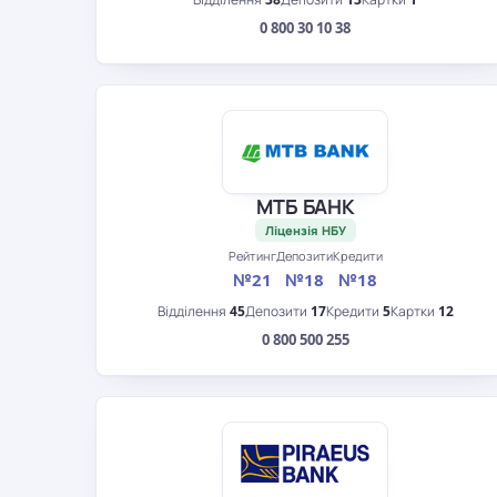
0 800 30 10 38
МТБ БАНК
Ліцензія НБУ
Рейтинг
Депозити
Кредити
№21
№18
№18
Відділення
45
Депозити
17
Кредити
5
Картки
12
0 800 500 255