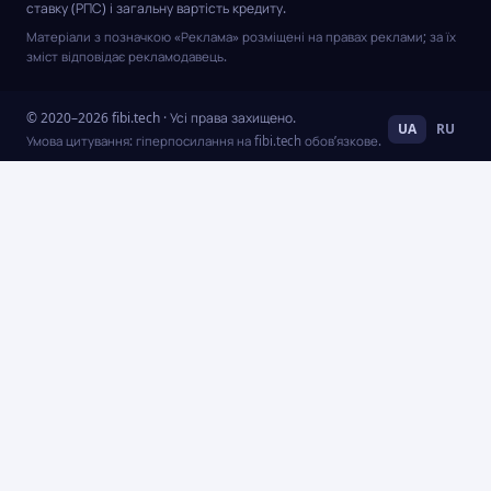
ставку (РПС) і загальну вартість кредиту.
Матеріали з позначкою «Реклама» розміщені на правах реклами; за їх
зміст відповідає рекламодавець.
© 2020–2026 fibi.tech · Усі права захищено.
UA
RU
Умова цитування: гіперпосилання на fibi.tech обов’язкове.