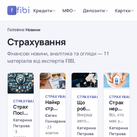
fibi
Кредити
МФО
Депозити
Картки
f
Головна
/
Новини
Страхування
Фінансові новини, аналітика та огляди — 11
матеріалів від експертів FIBI.
Результати
СТРАХУВАННЯ
СТРАХУВАННЯ
СТРАХУВАННЯ
СТРАХУВАННЯ
СТРАХУВАННЯ
СТРАХУВАННЯ
СТРАХУВАННЯ
СТРАХУВАННЯ
Найкращі
Що
Страхуван
Страхування:
страхові
робити,
нерухомост
Посібник
компанії
якщо
чи
Викрадення
Всі, хто
Євген
для
для
викрали
варто
Катерина
автомобіля
має у
Гончаренко
розумного
Петрова
виїзду
кредитний
страхувати
– це
власності
·
23
Катерина
Катерина
споживача
·
3
за
автомобіль?
своє
завжди
будинок,
жовтня
Петрова
Петрова