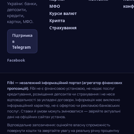
страховку,
послуга
власник
України: банки,
страхового
засобі,
аграріїв.
МФО
конф
а
тільки
може
депозити,
полісу.
купленому
Курси валют
сьогодні
набирає
розраховувати
кредити,
в
все
популярність,
Крипта
на
картки, МФО.
кредит.
більше
і при
страхову
Страхування
Адже
людей
цьому
виплату.
Підтримка
нікому
розуміють,
далеко
в
не
наскільки
не всі
Telegram
хочеться
це
люди
кілька
важливо
розуміють,
виплачувати
Facebook
для
навіщо
кредит
бізнесу
потрібна
за
та
страховка,
машину,
власного
і від
Fibi — незалежний інформаційний портал (агрегатор фінансових
на якій
фінансового
яких
пропозицій).
Fibi не є фінансовою установою, не надає послуг
через
благополуччя.
проблем
кредитування, розміщення депозитів чи страхування і не несе
пошкодження
вона
відповідальності за укладені договори. Інформація має виключно
не
може
інформаційний характер, не є офертою чи рекламою банківських
можна
захистити.
послуг. Ставки й умови можуть змінюватися — звіряйте актуальні
навіть
дані на офіційних сайтах установ.
їздити.
Відповідальне запозичення: оцінюйте власну спроможність
повернути кошти та звертайте увагу на реальну річну процентну