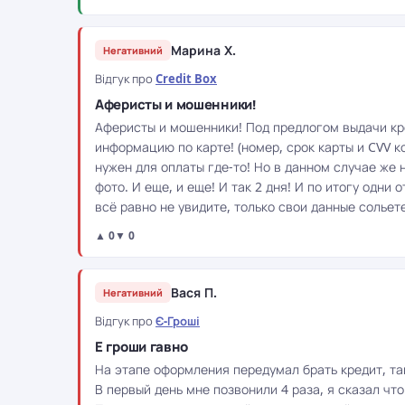
Марина Х.
Негативний
Відгук про
Credit Box
Аферисты и мошенники!
Аферисты и мошенники! Под предлогом выдачи кре
информацию по карте! (номер, срок карты и CVV ко
нужен для оплаты где-то! Но в данном случае же 
фото. И еще, и еще! И так 2 дня! И по итогу одни
всё равно не увидите, только свои данные сольет
▲ 0
▼ 0
Вася П.
Негативний
Відгук про
Є-Гроші
Е гроши гавно
На этапе оформления передумал брать кредит, та
В первый день мне позвонили 4 раза, я сказал что