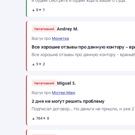
и будем смотреть и будем ждать вашего суда.
▲ 0
▼ 1
Andrey M.
Негативний
Відгук про
Монетка
Все хорошие отзывы про данную контору – вр
Все хорошие отзывы про данную контору – враньё! 
▲ 5
▼ 2
Miguel S.
Негативний
Відгук про
Містер Мані
2 дня не могут решить проблему
Подписал договор… Но деньги не пришли, и уже 2 
▲ 764
▼ 0