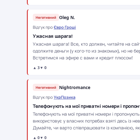
Oleg N.
Негативний
Відгук про
Євро Гроші
Ужасная шарага!
Ужасная шарага! Все, кто должен, читайте на са
одолжите деньги (у кого-то из знакомых), но не б
Встретимся на эфире с вами и кредит плюсом!
▲ 3
▼ 0
Nightromance
Негативний
Відгук про
УкрПозика
Телефонують на мої приватні номери і пропо
Телефонують на мої приватні номери і пропонують 
використовує у власних потребах взяті десь із н
Думайте, чи варто співпрацювати із компанією, як
▲ 0
▼ 0