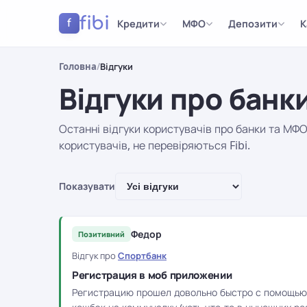
fibi
Кредити
МФО
Депозити
К
f
Головна
/
Відгуки
Відгуки про банк
Останні відгуки користувачів про банки та МФО
користувачів, не перевіряються Fibi.
Результати
Показувати
Федор
Позитивний
Відгук про
Спортбанк
Регистрация в моб приложении
Регистрацию прошел довольно быстро с помощью 