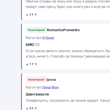
Обычно отзывы не пишу или пишу в редких случаях,
пойдут навстречу, брал уже много раз и всегда 
▲ 2
▼ 2
RomanSuPrunenko
Позитивний
Відгук про
Є-Гроші
МФО 👍🏻
Если нужны деньги срочно, можно обращаться. Выд
угроз, ничего. Спасибо за помощь? рекомендую в
▲ 1
▼ 3
Ірина
Негативний
Відгук про
Гроші Всім
Шантажисти
Телефонують, погрожують за чюжий кредит. Кажуть 
▲ 0
▼ 2