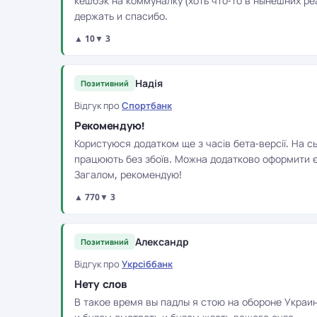
кешбэк на коммуналку (хоть что-то в нынешних ре
держать и спасибо.
▲ 10
▼ 3
Надія
Позитивний
Відгук про
Спортбанк
Рекомендую!
Користуюся додатком ще з часів бета-версії. На сь
працюють без збоїв. Можна додатково оформити єП
Загалом, рекомендую!
▲ 770
▼ 3
Александр
Позитивний
Відгук про
Укрсіббанк
Нету слов
В такое время вы падлы я стою на обороне Украи