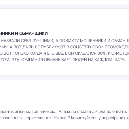
ЕННИКИ И ОБМАНЩИКИ
. НАЗВАЛИ СЕБЯ ЛУЧШИМИ, А ПО ФАКТУ МОШЕННИКИ И ОБМАНЩ
ММУ. А ВОТ ДАЛЬШЕ ПУБЛИКУЮТ В СОЦСЕТЯХ СВОИ ПРОМОКОДЫ
 ВОТ ТОЛЬКО КОГДА Я ЕГО ВВЁЛ, ОН ОКАЗАЛСЯ 30%. К СЧАСТ
АКТОМ: ЭТА КОМПАНИЯ ОБМАНЫВАЕТ ЛЮДЕЙ НА КАЖДОМ ШАГЕ.
дсоток згідний, все наче ок... Але коли справа дійшла до оплати, т
раховані за користування! Ніколи!!! Користуйтесь у перевірених к