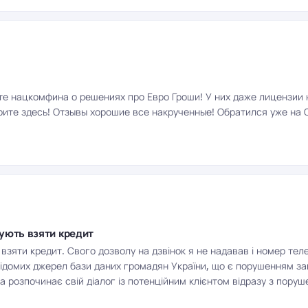
йте нацкомфина о решениях про Евро Гроши! У них даже лицензии
ерите здесь! Отзывы хорошие все накрученные! Обратился уже на С
нують взяти кредит
взяти кредит. Свого дозволу на дзвінок я не надавав і номер тел
евідомих джерел бази даних громадян України, що є порушенням за
а розпочинає свій діалог із потенційним клієнтом відразу з пору