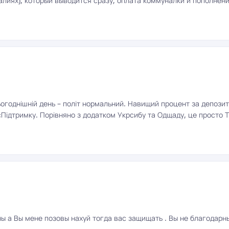
алиях), который выводится сразу; оплата коммуналки и пополнен
огоднішній день – політ нормальний. Навищий процент за депозитом
ідтримку. Порівняно з додатком Укрсибу та Одщаду, це просто ТОП
ны а Вы мене позовы нахуй тогда вас защищать . Вы не благодарн