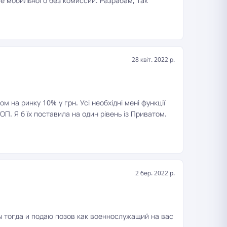
ие мобильного без комиссии. Разрабам, так
28 квіт. 2022 р.
 на ринку 10% у грн. Усі необхідні мені функції
. Я б їх поставила на один рівень із Приватом.
2 бер. 2022 р.
ы тогда и подаю позов как военнослужащий на вас