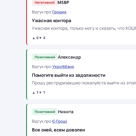
MSBP
Негативний
Відгук про
Грошик
Ужасная контора
Ужасная контора, только могу и сказать, что КО
▲ 0
▼ 4
Александр
Позитивний
Відгук про
Укрсіббанк
Помогите выйти из задолжности
Прошу реструризакцию пожалуйста выйти из этой
▲ 1
▼ 1
Никита
Позитивний
Відгук про
Є-Гроші
Все окей, всем доволен