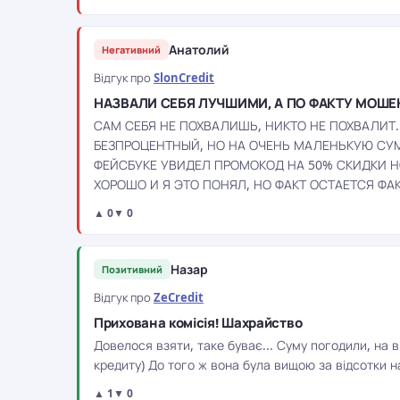
Анатолий
Негативний
Відгук про
SlonCredit
НАЗВАЛИ СЕБЯ ЛУЧШИМИ, А ПО ФАКТУ МОШ
САМ СЕБЯ НЕ ПОХВАЛИШЬ, НИКТО НЕ ПОХВАЛИТ
БЕЗПРОЦЕНТНЫЙ, НО НА ОЧЕНЬ МАЛЕНЬКУЮ СУ
ФЕЙСБУКЕ УВИДЕЛ ПРОМОКОД НА 50% СКИДКИ НО
ХОРОШО И Я ЭТО ПОНЯЛ, НО ФАКТ ОСТАЕТСЯ Ф
▲ 0
▼ 0
Назар
Позитивний
Відгук про
ZeCredit
Прихована комісія! Шахрайство
Довелося взяти, таке буває... Суму погодили, на ві
кредиту) До того ж вона була вищою за відсотки на
▲ 1
▼ 0