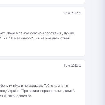
9 січ. 2022 р.
 нет! Даже в самом ужасном положении, лучше
ТБ в "Все за одного", и мне уже дали ответ!
4 січ. 2022 р.
ефону їм ніколи не залишав. Тобто компанія
кону України "Про захист персональних даних".
шення законодавства.