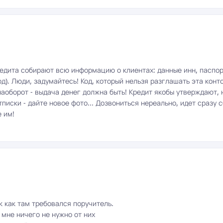
дита собирают всю информацию о клиентах: данные инн, паспорт
д). Люди, задумайтесь! Код, который нельзя разглашать эта конт
наоборот - выдача денег должна быть! Кредит якобы утверждают, 
 отписки - дайте новое фото... Дозвониться нереально, идет сраз
е им!
к как там требовался поручитель.
 мне ничего не нужно от них