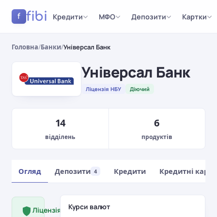
fibi
Кредити
МФО
Депозити
Картки
f
Головна
/
Банки
/
Універсал Банк
Універсал Банк
Ліцензія НБУ
Діючий
14
6
відділень
продуктів
Огляд
Депозити
Кредити
Кредитні карт
4
Курси валют
Ліцензія