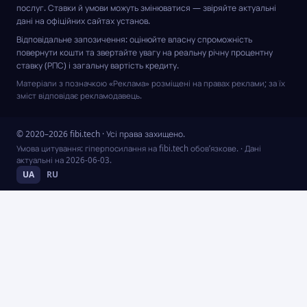
послуг. Ставки й умови можуть змінюватися — звіряйте актуальні
дані на офіційних сайтах установ.
Відповідальне запозичення: оцінюйте власну спроможність
повернути кошти та звертайте увагу на реальну річну процентну
ставку (РПС) і загальну вартість кредиту.
Матеріали з позначкою «Реклама» розміщені на правах реклами; за їх
зміст відповідає рекламодавець.
© 2020–2026 fibi.tech · Усі права захищено.
Умова цитування: гіперпосилання на fibi.tech обов’язкове.
· Дані
актуальні на
2026-06-03
.
UA
RU