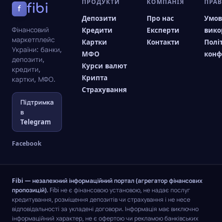
ПРОДУКТИ
КОМПАНІЯ
ПРА
fibi
f
Депозити
Про нас
Умо
Фінансовий
Кредити
Експерти
вико
маркетплейс
Картки
Контакти
Полі
України: банки,
МФО
конф
депозити,
Курси валют
кредити,
Крипта
картки, МФО.
Страхування
Підтримка
в
Telegram
Facebook
Fibi — незалежний інформаційний портал (агрегатор фінансових
пропозицій).
Fibi не є фінансовою установою, не надає послуг
кредитування, розміщення депозитів чи страхування і не несе
відповідальності за укладені договори. Інформація має виключно
інформаційний характер, не є офертою чи рекламою банківських