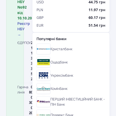
НБУ
USD
44.75 грн
No92
PLN
11.97 грн
від
GBP
60.17 грн
10.10.2011.
Реєстр
EUR
51.54 грн
НБУ
→
Популярні банки
ЄДРПОУ
2
МФО
32200
1
1
Кристалбанк
1
3
Ощадбанк
3
3
5
Укрексімбанк
2
Гаряча
0
Головний
0
КомІнБанк
лінія
80
офіс
4
0
1
ПЕРШИЙ ІНВЕСТИЦІЙНИЙ БАНК -
30
1
ПІН Банк
0
4
20
,
Правекс Банк