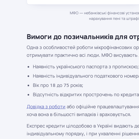
МФО — небанківські фінансові устано
нарахування пені та штрафі
Вимоги до позичальників для от
Одна з особливостей роботи мікрофінансових орг
отримувати практично всі люди. МФО висувають 
Наявність українського паспорта з пропискою;
Наявність індивідуального податкового номер
Вік про 18 до 75 років;
Відсутність відкритих прострочень по кредита
Довідка з роботи
або офіційне працевлаштування,
хоча вона в більшості випадків і враховується.
Експрес кредити цілодобово в Україні видають дес
індивідуальному порядку, і при ухваленні рішенн