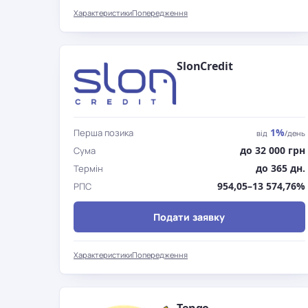
Характеристики
Попередження
SlonCredit
1%
Перша позика
від
/день
до 32 000 грн
Сума
до 365 дн.
Термін
954,05–13 574,76%
РПС
Подати заявку
Характеристики
Попередження