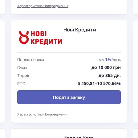
Характеристики
Попередження
Нові Кредити
1%
Перша позика
від
/день
до 10 000 грн
Сума
до 365 дн.
Термін
5 450,81–10 570,66%
РПС
Подати заявку
Характеристики
Попередження