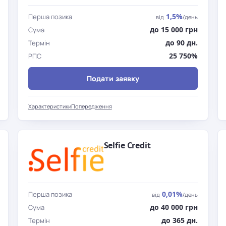
1,5%
Перша позика
від
/день
до 15 000 грн
Сума
до 90 дн.
Термін
25 750%
РПС
Подати заявку
Характеристики
Попередження
Selfie Credit
0,01%
Перша позика
від
/день
до 40 000 грн
Сума
до 365 дн.
Термін