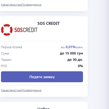
Характеристики
Попередження
SOS CREDIT
0,01%
Перша позика
від
/день
до 15 000 грн
Сума
до 30 дн.
Термін
0%
РПС
Подати заявку
Характеристики
Попередження