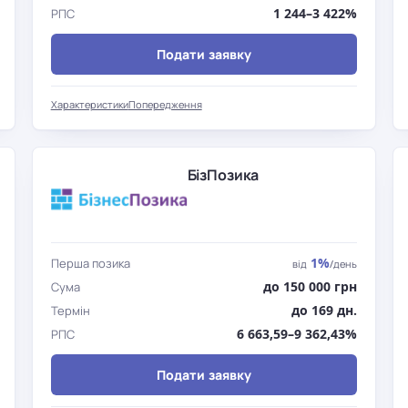
1 244–3 422%
РПС
Подати заявку
Характеристики
Попередження
БізПозика
1%
Перша позика
від
/день
до 150 000 грн
Сума
до 169 дн.
Термін
6 663,59–9 362,43%
РПС
Подати заявку