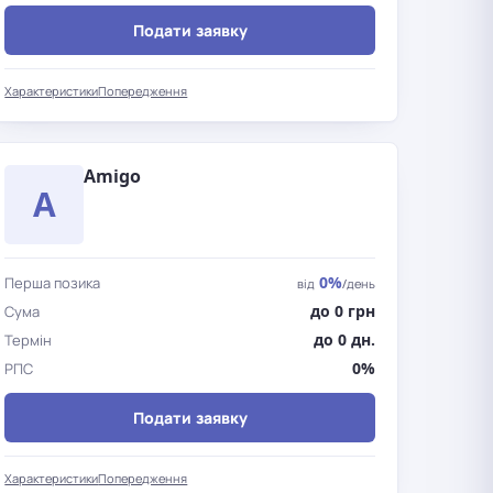
Подати заявку
Характеристики
Попередження
Amigo
A
0%
Перша позика
від
/день
до 0 грн
Сума
до 0 дн.
Термін
0%
РПС
Подати заявку
Характеристики
Попередження