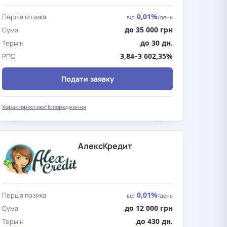
0,01%
Перша позика
від
/день
до 35 000 грн
Сума
до 30 дн.
Термін
3,84–3 602,35%
РПС
Подати заявку
Характеристики
Попередження
АлексКредит
0,01%
Перша позика
від
/день
до 12 000 грн
Сума
до 430 дн.
Термін