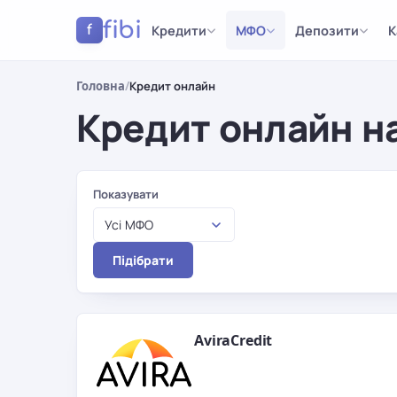
fibi
Кредити
МФО
Депозити
К
f
Головна
/
Кредит онлайн
Кредит онлайн на
Результати
Показувати
Усі МФО
Підібрати
AviraCredit