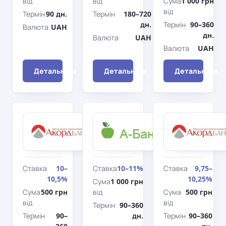
від
від
Сума
1 000 грн
від
Термін
90 дн.
Термін
180–720
дн.
Термін
90–360
Валюта
UAH
дн.
Валюта
UAH
Валюта
UAH
Детальніше
Детальніше
Детальніше
Акордбанк
àбанк
Максимальний
Online
дохід
Ставка
10–
Ставка
10–11%
Ставка
9,75–
10,5%
10,25%
Сума
1 000 грн
Сума
500 грн
від
Сума
500 грн
від
від
Термін
90–360
Термін
90–
дн.
Термін
90–360