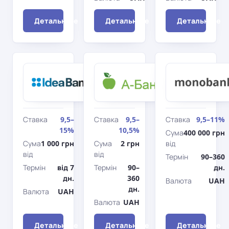
Детальніше
Детальніше
Детальніше
Ідея
àбанк
Стандарт
Банк
Фінансовий
строковий
імунітет
Ставка
9,5–
Ставка
9,5–
Ставка
9,5–11%
15%
10,5%
Сума
400 000 грн
Сума
1 000 грн
Сума
2 грн
від
від
від
Термін
90–360
Термін
від 7
Термін
90–
дн.
дн.
360
Валюта
UAH
дн.
Валюта
UAH
Валюта
UAH
Детальніше
Детальніше
Детальніше