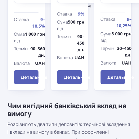
розірванням
Ставка
9%
Ставка
9–
Ставка
9–
Сума
500 грн
10,25%
10,5%
від
Сума
5 000 грн
Сума
1 000 грн
Термін
90–
від
від
450
Термін
30–450
Термін
90–360
дн.
дн.
дн.
Валюта
UAH
Валюта
UAH
Валюта
UAH
Детальніше
Детальніше
Детальніше
Чим вигідний банківський вклад на
вимогу
Розрізняють два типи депозитів: термінові вкладення
і вклади на вимогу в банках. При оформленні