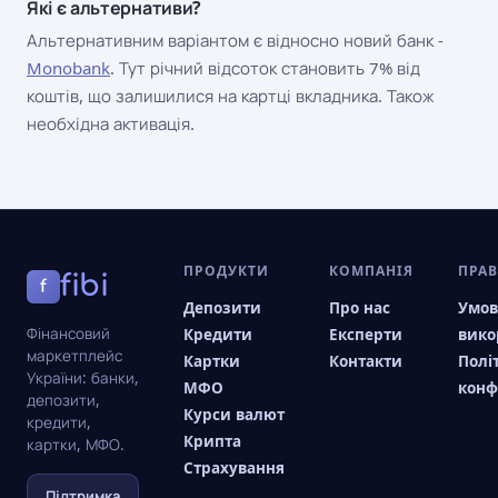
Які є альтернативи?
Альтернативним варіантом є відносно новий банк -
Monobank
. Тут річний відсоток становить 7% від
коштів, що залишилися на картці вкладника. Також
необхідна активація.
ПРОДУКТИ
КОМПАНІЯ
ПРА
fibi
f
Депозити
Про нас
Умо
Фінансовий
Кредити
Експерти
вико
маркетплейс
Картки
Контакти
Полі
України: банки,
МФО
конф
депозити,
Курси валют
кредити,
Крипта
картки, МФО.
Страхування
Підтримка