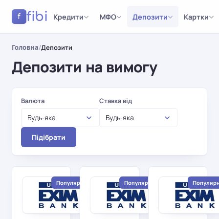
fibi
Кредити
МФО
Депозити
Картки
f
Головна
/
Депозити
Депозити на вимогу
Результати
Валюта
Ставка від
Будь-яка
Будь-яка
Підібрати
Популярний
Популярний
Популяр
Укрексімбанк
Укрексімбанк
Зручний
Прибутковий
строковий