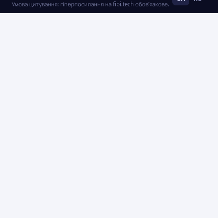
Умова цитування: гіперпосилання на fibi.tech обов’язкове.