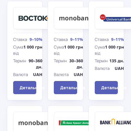
ВСТ
Монобанк
Стандартний
Банк
Максимальний
Ставка
9–10%
Ставка
9–11%
Ставка
9–11%
Сума
1 000 грн
Сума
1 000 грн
Сума
1 000 грн
від
від
від
Термін
90–360
Термін
30–360
Термін
135 дн.
дн.
дн.
Валюта
UAH
Валюта
UAH
Валюта
UAH
Детальніше
Детальніше
Детальніше
Монобанк
Банк
Стандартний
Кредит
c
Дніпро
Надійний
достроковим