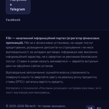
в
Telegram
Facebook
Fibi — незалежний інформаційний портал (агрегатор фінансових
пропозицій).
Fibi не є фінансовою установою, не надає послуг
кредитування, розміщення депозитів чи страхування і не несе
відповідальності за укладені договори. Інформація має виключно
інформаційний характер, не є офертою чи рекламою банківських
послуг. Ставки й умови можуть змінюватися — звіряйте актуальні
дані на офіційних сайтах установ.
Відповідальне запозичення: оцінюйте власну спроможність
повернути кошти та звертайте увагу на реальну річну процентну
ставку (РПС) і загальну вартість кредиту.
Матеріали з позначкою «Реклама» розміщені на правах реклами; за їх
зміст відповідає рекламодавець.
© 2020–2026 fibi.tech · Усі права захищено.
UA
RU