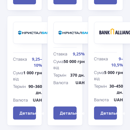
Кристалбанк
Кристалбанк
Дохідний з
Гнучкий
поповненням
(% в кінці
терміну)
Ставка
9,25%
Ставка
9–
Ставка
9,25–
Сума
50 000 грн
10,5%
10%
від
Сума
5 000 грн
Сума
1 000 грн
Термін
370 дн.
від
від
Валюта
UAH
Термін
30–450
Термін
90–360
дн.
дн.
Валюта
UAH
Валюта
UAH
Детальніше
Детальніше
Детальніше