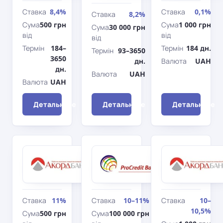
Ставка
8,4%
Ставка
0,1%
Ставка
8,2%
Сума
500 грн
Сума
1 000 грн
Сума
30 000 грн
від
від
від
Термін
184–
Термін
184 дн.
Термін
93–3650
3650
дн.
Валюта
UAH
дн.
Валюта
UAH
Валюта
UAH
Детальніше
Детальніше
Детальніше
Акордбанк
ПроКредит
Нові
Банк
Строковий
гроші
Ставка
11%
Ставка
10–11%
Ставка
10–
10,5%
Сума
500 грн
Сума
100 000 грн