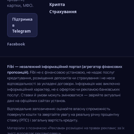
Крипта
картки, МФО.
Страхування
Підтримка
в
Telegram
Facebook
Fibi — незалежний інформаційний портал (агрегатор фінансових
пропозицій).
Fibi не є фінансовою установою, не надає послуг
кредитування, розміщення депозитів чи страхування і не несе
відповідальності за укладені договори. Інформація має виключно
інформаційний характер, не є офертою чи рекламою банківських
послуг. Ставки й умови можуть змінюватися — звіряйте актуальні
дані на офіційних сайтах установ.
Відповідальне запозичення: оцінюйте власну спроможність
повернути кошти та звертайте увагу на реальну річну процентну
ставку (РПС) і загальну вартість кредиту.
Матеріали з позначкою «Реклама» розміщені на правах реклами; за їх
зміст відповідає рекламодавець.