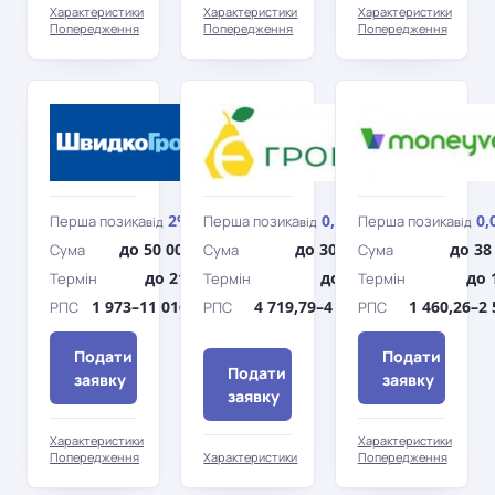
Характеристики
Характеристики
Характеристики
Попередження
Попередження
Попередження
ШвидкоГроші
Є-
Гроші
2%
0,95%
0,
Перша позика
Перша позика
Перша позика
від
/день
від
/день
від
до 50 000 грн
до 30 000 грн
до 38
Сума
Сума
Сума
до 210 дн.
до 360 дн.
до 
Термін
Термін
Термін
1 973–11 016,79%
4 719,79–4 863,93%
1 460,26–2
РПС
РПС
РПС
Подати
Подати
Подати
заявку
заявку
заявку
Характеристики
Характеристики
Попередження
Характеристики
Попередження