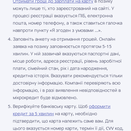
Отримати гроші до зарплати на карту
в позику
можуть лише ті, хто зареєстрований на сайті. У
процесі реєстрації вказується ПІБ, електронна
пошта, номер телефону, а також ставиться галочка
навпроти пункту «Я згоден з умовами …».
Заповніть анкету на отримання грошей. Онлайн
заявка на позику заповнюється протягом 5-15
хвилин. У ній зазвичай вказуються паспортні дані,
місце роботи, адреса реєстрації, рівень заробітної
плати, сімейний стан, рік і дата народження,
кредитна історія. Вказувати рекомендується тільки
достовірну інформацію. Компанії перевіряють всю
інформацію, і в разі виявлення невідповідностей в
мікрокредит буде відмовлено.
Верифікуйте банківську карту. Щоб
оформити
кредит за 5 хвилин
на карту, необхідно
підтвердити, що карта належить саме вам. Для
цього вказується номер карти, термін її дії, CVV код,