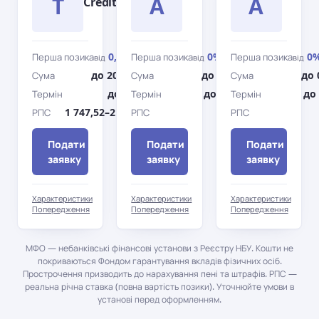
T
A
A
Credit
0,09%
0%
0
Перша позика
Перша позика
Перша позика
від
/день
від
/день
від
до 20 000 грн
до 0 грн
до 
Сума
Сума
Сума
до 360 дн.
до 0 дн.
до 
Термін
Термін
Термін
1 747,52–2 442,72%
0%
РПС
РПС
РПС
Подати
Подати
Подати
заявку
заявку
заявку
Характеристики
Характеристики
Характеристики
Попередження
Попередження
Попередження
МФО — небанківські фінансові установи з Реєстру НБУ. Кошти не
покриваються Фондом гарантування вкладів фізичних осіб.
Прострочення призводить до нарахування пені та штрафів. РПС —
реальна річна ставка (повна вартість позики). Уточнюйте умови в
установі перед оформленням.