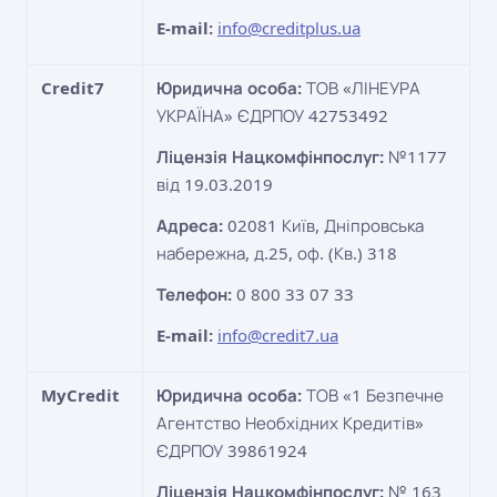
E-mail:
info@creditplus.ua
Credit7
Юридична особа:
ТОВ «ЛІНЕУРА
УКРАЇНА» ЄДРПОУ 42753492
Ліцензія Нацкомфінпослуг:
№1177
від 19.03.2019
Адреса:
02081 Київ, Дніпровська
набережна, д.25, оф. (Кв.) 318
Телефон:
0 800 33 07 33
E-mail:
info@credit7.ua
MyCredit
Юридична особа:
ТОВ «1 Безпечне
Агентство Необхідних Кредитів»
ЄДРПОУ 39861924
Ліцензія Нацкомфінпослуг:
№ 163