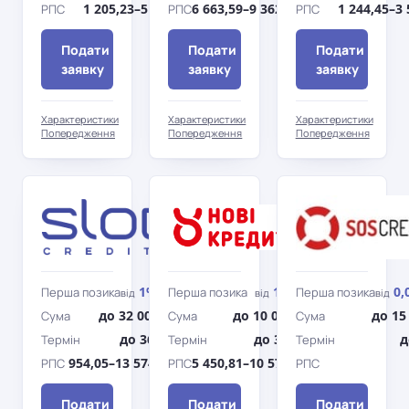
1 205,23–5 510,78%
6 663,59–9 362,43%
1 244,45–3
РПС
РПС
РПС
Подати
Подати
Подати
заявку
заявку
заявку
Характеристики
Характеристики
Характеристики
Попередження
Попередження
Попередження
SlonCredit
Нові
Кредити
1%
1%
0,
Перша позика
Перша позика
Перша позика
від
/день
від
/день
від
до 32 000 грн
до 10 000 грн
до 15
Сума
Сума
Сума
до 365 дн.
до 365 дн.
д
Термін
Термін
Термін
954,05–13 574,76%
5 450,81–10 570,66%
РПС
РПС
РПС
Подати
Подати
Подати