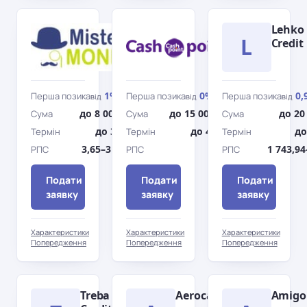
Містер
Cashpoint
Lehko
L
Мані
Credit
1%
0%
0,
Перша позика
Перша позика
Перша позика
від
/день
від
/день
від
до 8 000 грн
до 15 000 грн
до 20
Сума
Сума
Сума
до 30 дн.
до 45 дн.
до
Термін
Термін
Термін
3,65–3 546%
0%
1 743,9
РПС
РПС
РПС
Подати
Подати
Подати
заявку
заявку
заявку
Характеристики
Характеристики
Характеристики
Попередження
Попередження
Попередження
Treba
Aerocash
Amigo