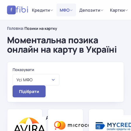
fibi
Кредити
МФО
Депозити
Картки
f
Головна
/
Позики на картку
Моментальна позика
онлайн на карту в Україні
Результати
Показувати
Усі МФО
Підібрати
AviraCredit
Microcash