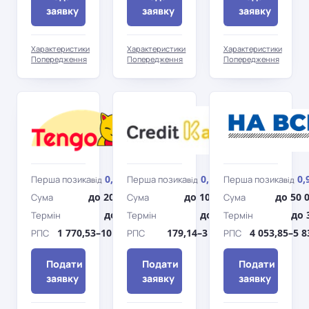
заявку
заявку
заявку
Характеристики
Характеристики
Характеристики
Попередження
Попередження
Попередження
Tengo
Кредит
Каса
0,01%
0,01%
0,
Перша позика
Перша позика
Перша позика
від
/день
від
/день
від
до 20 000 грн
до 10 000 грн
до 50 
Сума
Сума
Сума
до 360 дн.
до 365 дн.
до 
Термін
Термін
Термін
1 770,53–10 037,98%
179,14–3 116,24%
4 053,85–5 
РПС
РПС
РПС
Подати
Подати
Подати
заявку
заявку
заявку