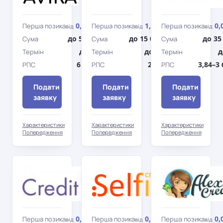
0,72%
1,5%
0,
Перша позика
Перша позика
Перша позика
від
/день
від
/день
від
до 5 900 грн
до 15 000 грн
до 35
Сума
Сума
Сума
до 21 дн.
до 90 дн.
д
Термін
Термін
Термін
6 465,14%
25 750%
3,84–3
РПС
РПС
РПС
Подати
Подати
Подати
заявку
заявку
заявку
Характеристики
Характеристики
Характеристики
Попередження
Попередження
Попередження
Credit7
Selfie
Credit
0,01%
0,01%
0,
Перша позика
Перша позика
Перша позика
від
/день
від
/день
від