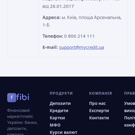
від 26.01.2017
Адреса:
м. Київ, площа Арсенальна,
1-Б
Телефон:
0 800 214 111
E-mail:
support@mycredit.ua
ПРОДУКТИ
КОМПАНІЯ
ПРА
fibi
f
Депозити
Про нас
Умо
Фінансовий
Кредити
Експерти
вико
маркетплейс
Картки
Контакти
Полі
України: банки,
МФО
конф
депозити,
Курси валют
кредити,