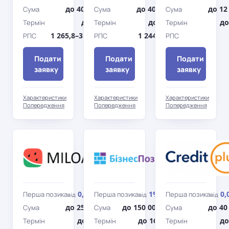
до 40 000 грн
до 40 000 грн
до 12
Сума
Сума
Сума
до 30 дн.
до 365 дн.
до
Термін
Термін
Термін
1 265,8–3 549,15%
1 244–3 422%
РПС
РПС
РПС
Подати
Подати
Подати
заявку
заявку
заявку
Характеристики
Характеристики
Характеристики
Попередження
Попередження
Попередження
Miloan
БізПозика
0,01%
1%
0,
Перша позика
Перша позика
Перша позика
від
/день
від
/день
від
до 25 000 грн
до 150 000 грн
до 40
Сума
Сума
Сума
до 360 дн.
до 169 дн.
до
Термін
Термін
Термін