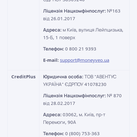
Ліцензія Нацкомфінпослуг:
№163
від 26.01.2017
Адреса:
м Київ, вулиця Лейпцизька,
15-Б, 1 поверх
Телефон:
0 800 21 9393
E-mail:
support@moneyveo.ua
CreditPlus
Юридична особа:
ТОВ "АВЕНТУС
УКРАЇНА" ЄДРПОУ 41078230
Ліцензія Нацкомфінпослуг:
№ 870
від 28.02.2017
Адреса:
03062, м. Київ, пр-т
Перемоги, 90А
Телефон:
0 (800) 753-363