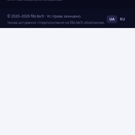
© 2020–2026 fibi.tech · Усі права захищено.
UA
RU
Умова цитування: гіперпосилання на fibi.tech обов’язкове.