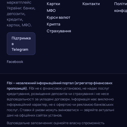
маркетплейс
Картки
Контакти
Політи
України: банки,
МФО
конфід
депозити,
Курси валют
кредити,
Крипта
картки, МФО.
Страхування
Підтримка
в
Telegram
Facebook
Fibi — незалежний інформаційний портал (агрегатор фінансових
пропозицій).
Fibi не є фінансовою установою, не надає послуг
кредитування, розміщення депозитів чи страхування і не несе
відповідальності за укладені договори. Інформація має виключно
інформаційний характер, не є офертою чи рекламою банківських
послуг. Ставки й умови можуть змінюватися — звіряйте актуальні
дані на офіційних сайтах установ.
Відповідальне запозичення: оцінюйте власну спроможність