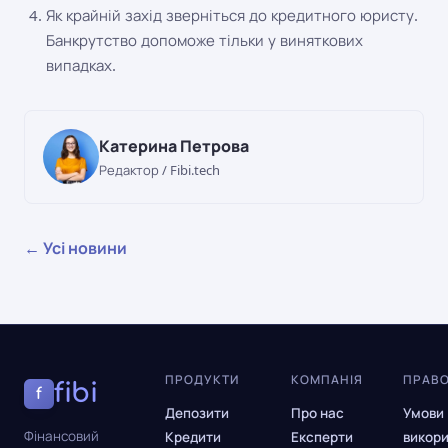
Як крайній захід зверніться до кредитного юристу.
Банкрутство допоможе тільки у виняткових
випадках.
Катерина Петрова
Редактор / Fibi.tech
← Усі новини
ПРОДУКТИ
КОМПАНІЯ
ПРАВ
fibi
f
Депозити
Про нас
Умови
Фінансовий
Кредити
Експерти
викор