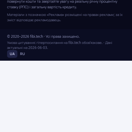
повернути кошти та звертайте увагу на реальну річну процентну
ставку (РПС) і загальну вартість кредиту.
Матеріали з позначкою «Реклама» розміщені на правах реклами; за їх
зміст відповідає рекламодавець.
© 2020–2026 fibi.tech · Усі права захищено.
Умова цитування: гіперпосилання на fibi.tech обов’язкове.
· Дані
актуальні на
2026-06-03
.
UA
RU