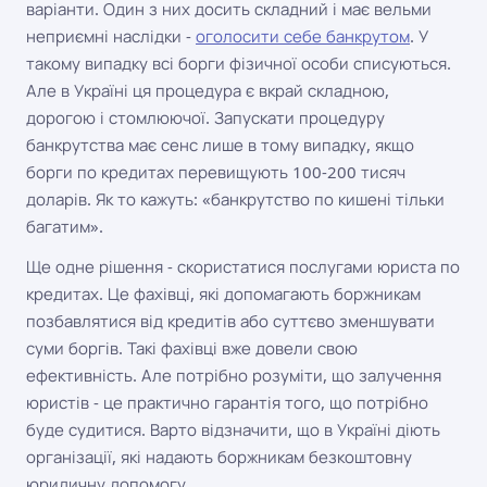
варіанти. Один з них досить складний і має вельми
неприємні наслідки -
оголосити себе банкрутом
. У
такому випадку всі борги фізичної особи списуються.
Але в Україні ця процедура є вкрай складною,
дорогою і стомлюючої. Запускати процедуру
банкрутства має сенс лише в тому випадку, якщо
борги по кредитах перевищують 100-200 тисяч
доларів. Як то кажуть: «банкрутство по кишені тільки
багатим».
Ще одне рішення - скористатися послугами юриста по
кредитах. Це фахівці, які допомагають боржникам
позбавлятися від кредитів або суттєво зменшувати
суми боргів. Такі фахівці вже довели свою
ефективність. Але потрібно розуміти, що залучення
юристів - це практично гарантія того, що потрібно
буде судитися. Варто відзначити, що в Україні діють
організації, які надають боржникам безкоштовну
юридичну допомогу.