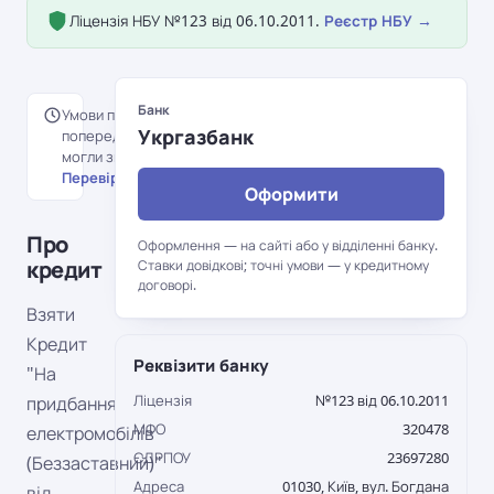
Ліцензія НБУ №123 від 06.10.2011.
Реєстр НБУ →
Банк
Умови перенесені з
Укргазбанк
попередньої версії порталу й
могли змінитися.
Перевірити на сайті банку →
Оформити
Про
Оформлення — на сайті або у відділенні банку.
кредит
Ставки довідкові; точні умови — у кредитному
договорі.
Взяти
Кредит
Реквізити банку
"На
Ліцензія
№123 від 06.10.2011
придбання
МФО
320478
електромобілів
ЄДРПОУ
23697280
(Беззаставний)"
Адреса
01030, Київ, вул. Богдана
від