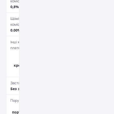
комісія
0,8%
Щомісячна
комісія
0.00%
Інші комісійні
платежі
4,5% -
переказ
кредитних
коштів.
Застава
Без застави
Поруки
Без
поручителя