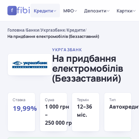
fibi
Кредити
МФО
Депозити
Картки
f
Головна
/
Банки
/
Укргазбанк
/
Кредити
/
На придбання електромобілів (Беззаставний)
УКРГАЗБАНК
На придбання
електромобілів
(Беззаставний)
Ставка
Сума
Термін
Тип
1 000 грн
12–36
Автокреди
19,99%
–
міс.
250 000 грн