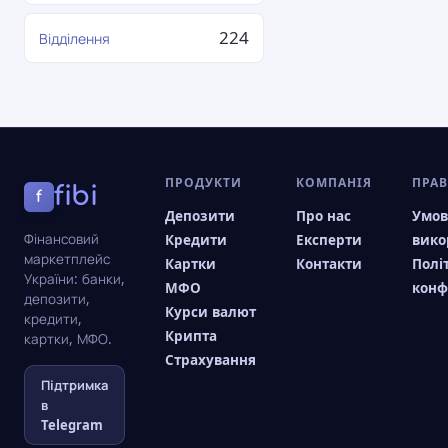
224
Відділення
ПРОДУКТИ
КОМПАНІЯ
ПРА
fibi
f
Депозити
Про нас
Умо
Фінансовий
Кредити
Експерти
вико
маркетплейс
Картки
Контакти
Полі
України: банки,
МФО
конф
депозити,
Курси валют
кредити,
Крипта
картки, МФО.
Страхування
Підтримка
в
Telegram