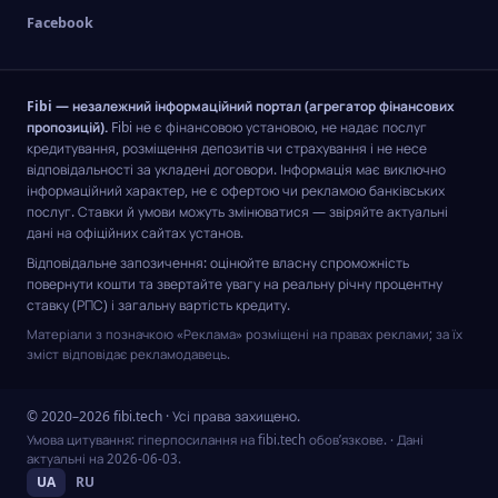
Facebook
Fibi — незалежний інформаційний портал (агрегатор фінансових
пропозицій).
Fibi не є фінансовою установою, не надає послуг
кредитування, розміщення депозитів чи страхування і не несе
відповідальності за укладені договори. Інформація має виключно
інформаційний характер, не є офертою чи рекламою банківських
послуг. Ставки й умови можуть змінюватися — звіряйте актуальні
дані на офіційних сайтах установ.
Відповідальне запозичення: оцінюйте власну спроможність
повернути кошти та звертайте увагу на реальну річну процентну
ставку (РПС) і загальну вартість кредиту.
Матеріали з позначкою «Реклама» розміщені на правах реклами; за їх
зміст відповідає рекламодавець.
© 2020–2026 fibi.tech · Усі права захищено.
Умова цитування: гіперпосилання на fibi.tech обов’язкове.
· Дані
актуальні на
2026-06-03
.
UA
RU