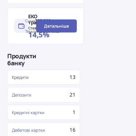
ЕКО
100 000 грн
Сума
транспорт
Детальніше
Ставка
60 міс.
Термін
14,5%
Продукти
банку
13
Кредити
21
Депозити
1
Кредитні картки
16
Дебетові картки