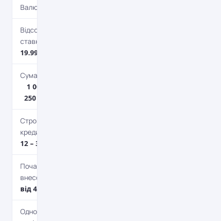
Валюта
UAH
Відсоткова
ставка
19.99%
Сума кредиту
1 000 грн. –
250 000 грн.
Строк
кредитування
12 – 36 міс.
Початковий
внесок
від 40%
Одноразова