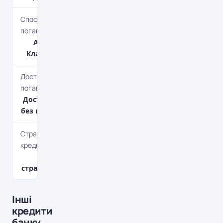
Спосіб
погашення
Aннуітет,
Класичний
Дострокове
погашення
Дострокове
без штрафів
Страхування
кредиту
Без
страхування
Інші
кредити
банку