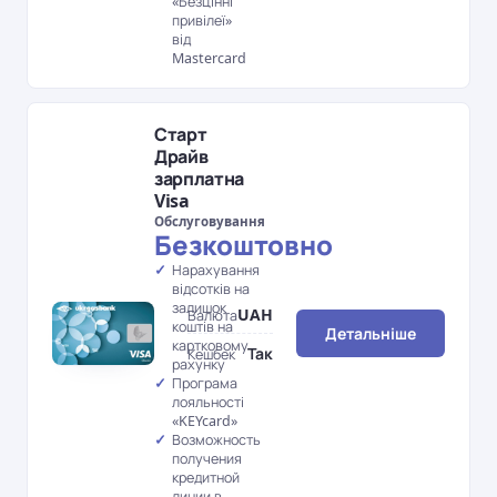
«Безцінні
привілеї»
від
Mastercard
Старт
Драйв
зарплатна
Visa
Обслуговування
Безкоштовно
Нарахування
відсотків на
залишок
UAH
Валюта
коштів на
Детальніше
картковому
Так
Кешбек
рахунку
Програма
лояльності
«KEYcard»
Возможность
получения
кредитной
линии в