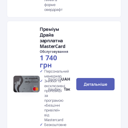
форме
овердрафт
Преміум
Драйв
зарплатна
MasterCard
Обслуговування
1 740
грн
Персональний
менеджер
UAH
Валюта
Знижки та
Детальніше
ексклюзивні
Так
Кешбек
пропозиції
за
програмою
«Безцінні
привілеї»
від
Mastercard
Безкоштовне