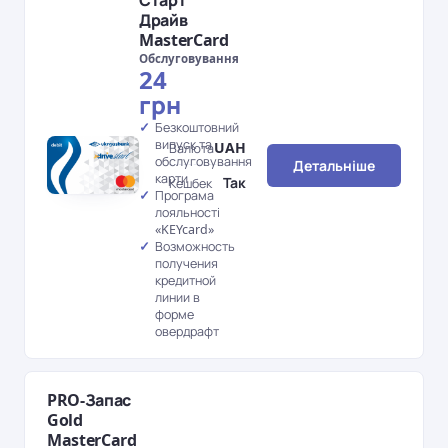
Старт
Драйв
MasterCard
Обслуговування
24
грн
Безкоштовний
випуск та
UAH
Валюта
обслуговування
Детальніше
карти
Так
Кешбек
Програма
лояльності
«KEYcard»
Возможность
получения
кредитной
линии в
форме
овердрафт
PRO-Запас
Gold
MasterCard