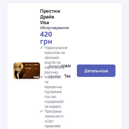
Престиж
Драйв
Visa
Обслуговування
420
грн
Нарахування
відсотків на
залишок
коштів на
UAH
Валюта
картковому
Детальніше
рахунку
Так
Кешбек
Медична
та
юридична
підтримка
під час
подорожей
за кордон
Програма
лояльності
«Світ
привілеїв