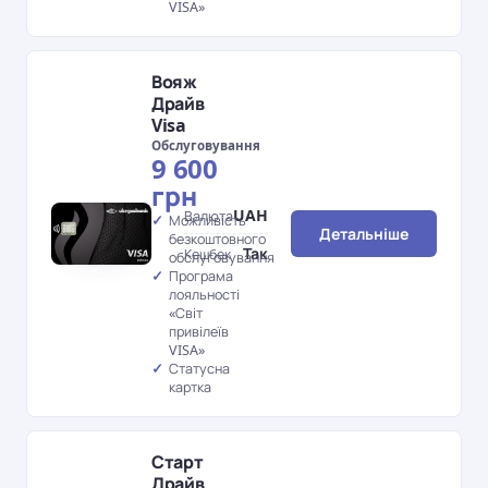
VISA»
Вояж
Драйв
Visa
Обслуговування
9 600
грн
UAH
Валюта
Можливість
Детальніше
безкоштовного
Так
Кешбек
обслуговування
Програма
лояльності
«Світ
привілеїв
VISA»
Статусна
картка
Старт
Драйв