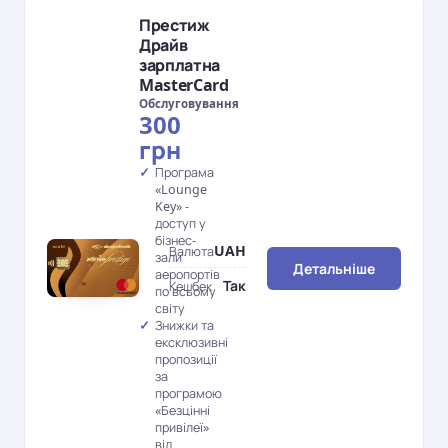
Престиж
Драйв
зарплатна
MasterCard
Обслуговування
300
грн
Програма
«Lounge
Key» -
доступ у
бізнес-
UAH
Валюта
зали
Детальніше
аеропортів
Так
Кешбек
по всьому
світу
Знижки та
ексклюзивні
пропозиції
за
програмою
«Безцінні
привілеї»
від