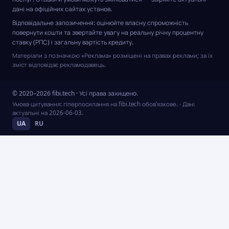
дані на офіційних сайтах установ.
Відповідальне запозичення: оцінюйте власну спроможність
повернути кошти та звертайте увагу на реальну річну процентну
ставку (РПС) і загальну вартість кредиту.
Матеріали з позначкою «Реклама» розміщені на правах реклами; за їх
зміст відповідає рекламодавець.
© 2020–2026 fibi.tech · Усі права захищено.
Умова цитування: гіперпосилання на fibi.tech обов’язкове.
· Дані
актуальні на
2026-06-03
.
UA
RU