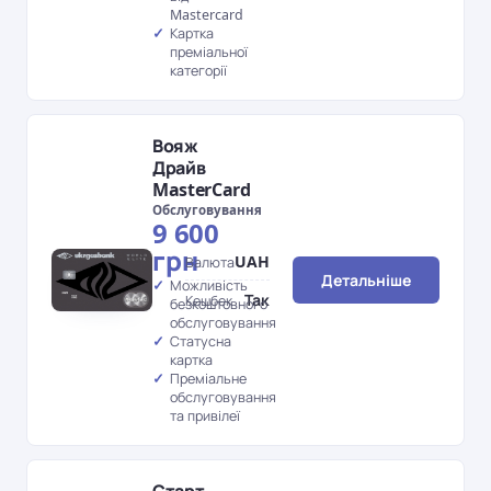
Mastercard
Картка
преміальної
категорії
Вояж
Драйв
MasterCard
Обслуговування
9 600
грн
UAH
Валюта
Детальніше
Можливість
Так
Кешбек
безкоштовного
обслуговування
Статусна
картка
Преміальне
обслуговування
та привілеї