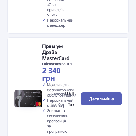
«Світ
привілеїв
VISA»
Персональний
менеджер
Преміум
Драйв
MasterCard
Обслуговування
2 340
грн
Можливість
безкоштовного
UAH
Валюта
обслуговування
Детальніше
Персональний
Так
Кешбек
менеджер
Знижки та
ексклюзивні
пропозиції
за
програмою