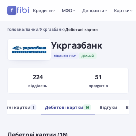
fibi
Кредити
МФО
Депозити
Картки
f
Головна
/
Банки
/
Укргазбанк
/
Дебетові картки
Укргазбанк
Ліцензія НБУ
Діючий
224
51
відділень
продуктів
дитні картки
Дебетові картки
Відгуки
Відд
1
16
Дебетові картки (16)