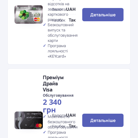
відсотків на
UAH
залишок
Валюта
Детальніше
карткового
рахунку
Так
Кешбек
Безкоштовний
випуск та
обслуговування
карти
Програма
лояльності
«KEYcard»
Преміум
Драйв
Visa
Обслуговування
2 340
грн
UAH
Валюта
Можливість
Детальніше
безкоштовного
Так
Кешбек
обслуговування
Програма
лояльності