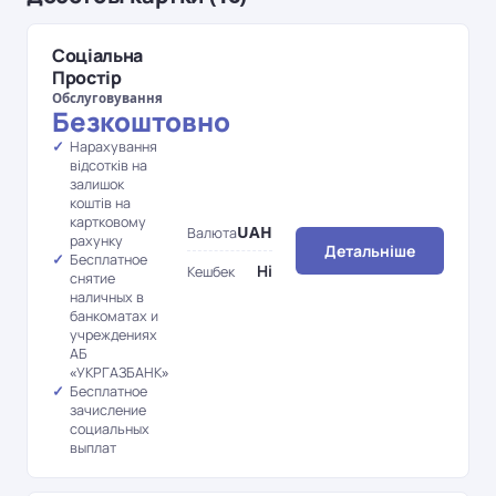
Соціальна
Простір
Обслуговування
Безкоштовно
Нарахування
відсотків на
залишок
коштів на
картковому
UAH
Валюта
рахунку
Детальніше
Бесплатное
Ні
Кешбек
снятие
наличных в
банкоматах и
учреждениях
АБ
«УКРГАЗБАНК»
Бесплатное
зачисление
социальных
выплат