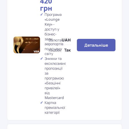
420
грн
Програма
«Lounge
Key» -
доступ у
бізнес-
зали
UAH
Валюта
аеропортів
Детальніше
по всьому
Так
Кешбек
світу
Знижки та
ексклюзивні
пропозиції
за
програмою
«Безцінні
привілеї»
від
Mastercard
Картка
преміальної
категорії