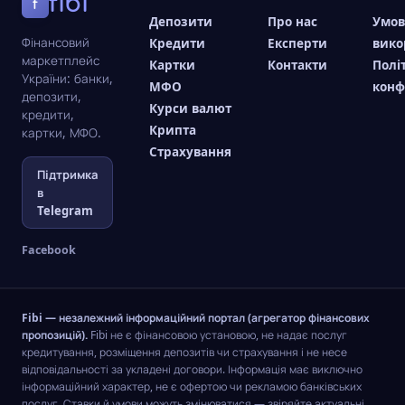
fibi
f
Депозити
Про нас
Умо
Фінансовий
Кредити
Експерти
вико
маркетплейс
Картки
Контакти
Полі
України: банки,
МФО
конф
депозити,
Курси валют
кредити,
Крипта
картки, МФО.
Страхування
Підтримка
в
Telegram
Facebook
Fibi — незалежний інформаційний портал (агрегатор фінансових
пропозицій).
Fibi не є фінансовою установою, не надає послуг
кредитування, розміщення депозитів чи страхування і не несе
відповідальності за укладені договори. Інформація має виключно
інформаційний характер, не є офертою чи рекламою банківських
послуг. Ставки й умови можуть змінюватися — звіряйте актуальні