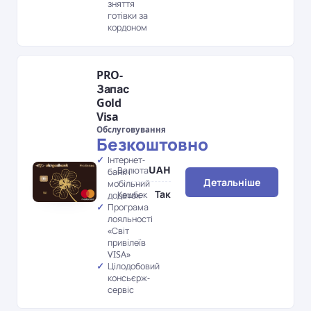
зняття
готівки за
кордоном
PRO-
Запас
Gold
Visa
Обслуговування
Безкоштовно
Інтернет-
UAH
Валюта
банк і
Детальніше
мобільний
Так
Кешбек
додаток
Програма
лояльності
«Світ
привілеїв
VISA»
Цілодобовий
консьєрж-
сервіс