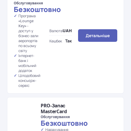
Обслуговування
Безкоштовно
Програма
«Lounge
Key» -
UAH
Валюта
доступ у
Детальніше
бізнес-зали
Так
аеропортів
Кешбек
по всьому
світу
Інтернет-
банк і
мобільний
додаток
Цілодобовий
консьєрж-
сервіс
PRO-Запас
MasterCard
Обслуговування
Безкоштовно
Нарахування