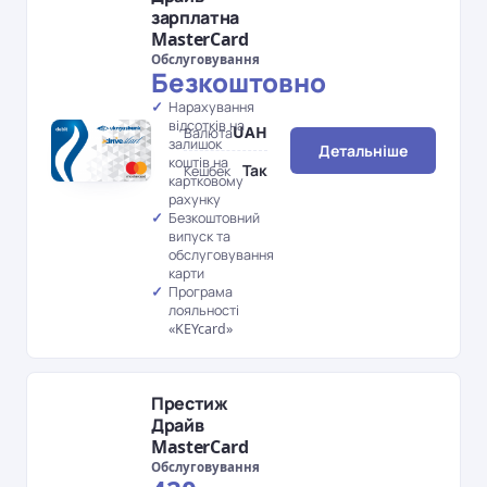
зарплатна
MasterCard
Обслуговування
Безкоштовно
Нарахування
відсотків на
UAH
Валюта
залишок
Детальніше
коштів на
Так
Кешбек
картковому
рахунку
Безкоштовний
випуск та
обслуговування
карти
Програма
лояльності
«KEYcard»
Престиж
Драйв
MasterCard
Обслуговування