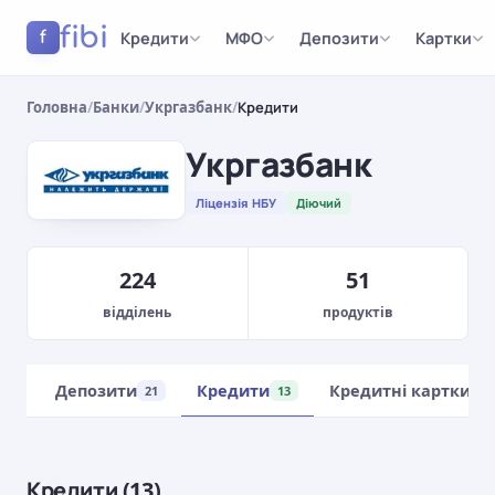
fibi
Кредити
МФО
Депозити
Картки
f
Головна
/
Банки
/
Укргазбанк
/
Кредити
Укргазбанк
Ліцензія НБУ
Діючий
224
51
відділень
продуктів
ляд
Депозити
Кредити
Кредитні картки
21
13
1
Кредити (13)