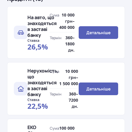
10 000
Сума
На авто, що
грн–
знаходяться
400 000
в заставі
Детальніше
банку
360–
Термін
Ставка
1800
26,5%
дн.
Нерухомість,
10 000
Сума
що
грн–
знаходяться
1 500 000
в заставі
Детальніше
банку
360–
Термін
7200
Ставка
22,5%
дн.
ЕКО
100 000
Сума