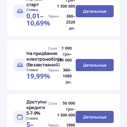
грн–
старт
1 500 000
Ставка
Детальніше
0,01–
360–
Термін
10,69%
2520
дн.
1 000
Сума
На придбання
грн–
електромобілів
250 000
(Беззаставний)
Детальніше
360–
Ставка
Термін
19,99%
1080
дн.
Доступні
50 000
Сума
кредити
грн–
5-7-9%
1 500 000
Детальніше
Ставка
5–
1800
Термін