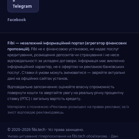
в
Telegram
Facebook
Fibi — незалежний інформаційний портал (агрегатор фінансових
пропозицій).
Fibi не є фінансовою установою, не надає послуг
кредитування, розміщення депозитів чи страхування і не несе
відповідальності за укладені договори. Інформація має виключно
інформаційний характер, не є офертою чи рекламою банківських
послуг. Ставки й умови можуть змінюватися — звіряйте актуальні
дані на офіційних сайтах установ.
Відповідальне запозичення: оцінюйте власну спроможність
повернути кошти та звертайте увагу на реальну річну процентну
ставку (РПС) і загальну вартість кредиту.
Матеріали з позначкою «Реклама» розміщені на правах реклами; за їх
зміст відповідає рекламодавець.
© 2020–2026 fibi.tech · Усі права захищено.
Умова цитування: гіперпосилання на fibi.tech обов’язкове.
· Дані