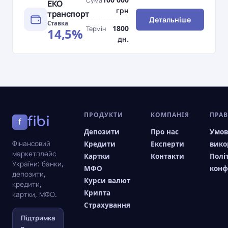
Сума
ЕКО
грн
транспорт
Детальніше
Ставка
1800
Термін
14,5%
дн.
ПРОДУКТИ
КОМПАНІЯ
ПРА
fibi
f
Депозити
Про нас
Умо
Фінансовий
Кредити
Експерти
вико
маркетплейс
Картки
Контакти
Полі
України: банки,
МФО
конф
депозити,
Курси валют
кредити,
Крипта
картки, МФО.
Страхування
Підтримка