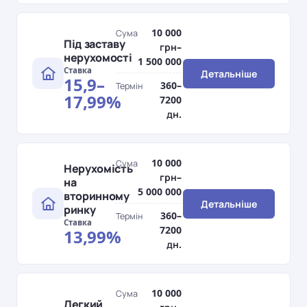
10 000
Сума
Під заставу
грн–
нерухомості
1 500 000
Ставка
Детальніше
15,9–
360–
Термін
17,99%
7200
дн.
10 000
Сума
Нерухомість
грн–
на
5 000 000
вторинному
Детальніше
ринку
360–
Термін
Ставка
7200
13,99%
дн.
10 000
Сума
Легкий