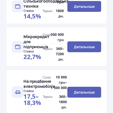
Сільськогосподарська
грн
техніка
Детальніше
1800
Ставка
Термін
14,5%
дн.
500 000
Сума
Мікрокредит
грн
для
підприємців
Детальніше
360–
Термін
Ставка
7200
22,7%
дн.
10 000
Сума
На придбання
грн–
електромобілів
1 500 000
Ставка
Детальніше
17,5–
360–
Термін
18,3%
1800
дн.