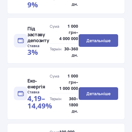
9%
дн.
1 000
Сума
Під
грн–
заставу
4 000 000
депозиту
Детальніше
Ставка
30–360
Термін
3%
дн.
1 000
Сума
Еко-
грн–
енергія
1 000 000
Ставка
Детальніше
4,19–
360–
Термін
14,49%
1800
дн.
100 000