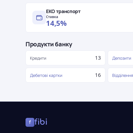
ЕКО транспорт
Ставка
14,5%
Продукти банку
13
Кредити
Депозити
16
Дебетові картки
Відділенн
fibi
f