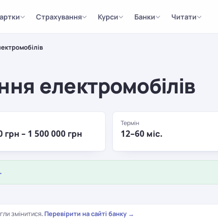
артки
Страхування
Курси
Банки
Читати
лектромобілів
ння електромобілів
Термін
0 грн – 1 500 000 грн
12–60 міс.
→
гли змінитися.
Перевірити на сайті банку →