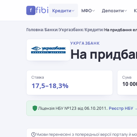
fibi
Кредити
МФО
Депозити
К
f
Головна
/
Банки
/
Укргазбанк
/
Кредити
/
На придбання е
УКРГАЗБАНК
На придба
Ставка
Сума
10 00
17,5–18,3%
Ліцензія НБУ №123 від 06.10.2011.
Реєстр НБУ 
Умови перенесені з попередньої версії порталу й мо