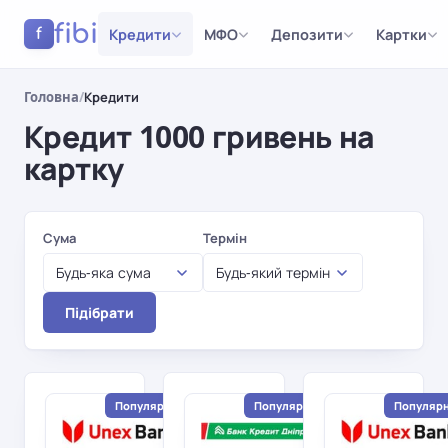
fibi
Кредити
МФО
Депозити
Картки
f
Головна
/
Кредити
Кредит 1000 гривень на
картку
Результати
Сума
Термін
Будь-яка сума
Будь-який термін
Підібрати
Популярний
Популярний
Популяр
Юнекс
Банк
Банк
Кредит