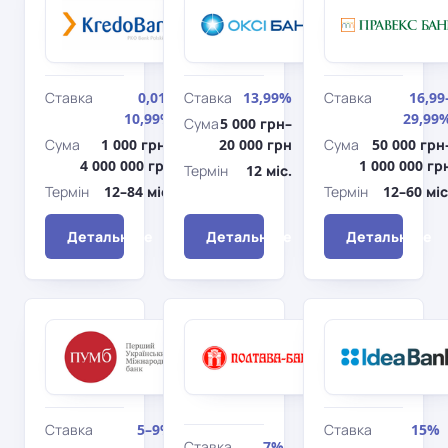
Kredo
Банк
Готівочка
MINIMUM
Швидкий
(Авто)
Ставка
0,01–
Ставка
13,99%
Ставка
16,99
10,99%
29,99
Сума
5 000 грн–
Сума
1 000 грн–
20 000 грн
Сума
50 000 грн
4 000 000 грн
1 000 000 гр
Термін
12 міс.
Термін
12–84 міс.
Термін
12–60 міс
Детальніше
Детальніше
Детальніше
ПУМБ
Полтава-
Доступні
Банк
Під
кредити
заставу
5-7-9%
депозиту
Ставка
5–9%
Ставка
15%
Ставка
7%