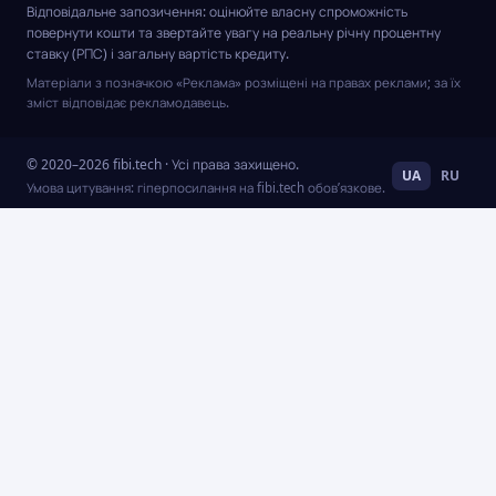
Відповідальне запозичення: оцінюйте власну спроможність
повернути кошти та звертайте увагу на реальну річну процентну
ставку (РПС) і загальну вартість кредиту.
Матеріали з позначкою «Реклама» розміщені на правах реклами; за їх
зміст відповідає рекламодавець.
© 2020–2026 fibi.tech · Усі права захищено.
UA
RU
Умова цитування: гіперпосилання на fibi.tech обов’язкове.