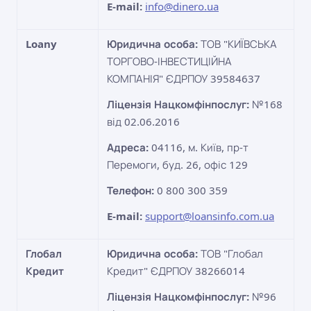
E-mail:
info@dinero.ua
Loany
Юридична особа:
ТОВ "КИЇВСЬКА
ТОРГОВО-ІНВЕСТИЦІЙНА
КОМПАНІЯ" ЄДРПОУ 39584637
Ліцензія Нацкомфінпослуг:
№168
від 02.06.2016
Адреса:
04116, м. Київ, пр-т
Перемоги, буд. 26, офіс 129
Телефон:
0 800 300 359
E-mail:
support@loansinfo.com.ua
Глобал
Юридична особа:
ТОВ "Глобал
Кредит
Кредит" ЄДРПОУ 38266014
Ліцензія Нацкомфінпослуг:
№96