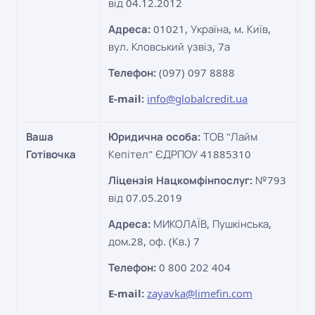
від 04.12.2012
Адреса:
01021, Україна, м. Київ,
вул. Кловський узвіз, 7а
Телефон:
(097) 097 8888
E-mail:
info@globalcredit.ua
Ваша
Юридична особа:
ТОВ "Лайм
Готівочка
Кепітел" ЄДРПОУ 41885310
Ліцензія Нацкомфінпослуг:
№793
від 07.05.2019
Адреса:
МИКОЛАЇВ, Пушкінська,
дом.28, оф. (Кв.) 7
Телефон:
0 800 202 404
E-mail:
zayavka@limefin.com