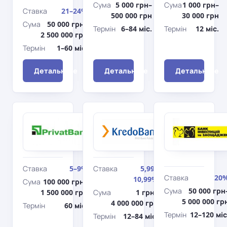
Сума
5 000 грн–
Сума
1 000 грн–
Ставка
21–24%
500 000 грн
30 000 грн
Сума
50 000 грн–
Термін
6–84 міс.
Термін
12 міс.
2 500 000 грн
Термін
1–60 міс.
Детальніше
Детальніше
Детальніше
ПриватБанк
Кредобанк
Доступні
Kredo
кредити
TOP
5-7-9%
(Авто)
Ставка
5–9%
Ставка
5,99–
Ставка
20
10,99%
Сума
100 000 грн–
Сума
50 000 грн
1 500 000 грн
Сума
1 грн–
5 000 000 гр
4 000 000 грн
Термін
60 міс.
Термін
12–120 міс
Термін
12–84 міс.