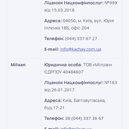
Ліцензія Нацкомфінпослуг:
№999
від 15.03.2018
Адреса:
04050, м. Київ, вул. Юрія
Іллєнка 18Б, офіс 204
Телефон:
(044) 337 67 27
E-mail:
info@kachay.com.ua
Miloan
Юридична особа:
ТОВ «Мілоан»
ЄДРПОУ 40484607
Ліцензія Нацкомфінпослуг:
№163
від 26.01.2017
Адреса:
Київ, Багговутівська,
буд.17-21
Телефон:
38 (044) 337 36 67
E-mail:
info@miloan.ua