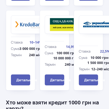
Кредобанк
Ощадбанк
Рефінансування
Нерухомість
та консолідація
на
первинному
ринку
Ставка
10–14%
Ставка
14,99%
Сума
3 000 000 грн
Ставка
22,5
Сума
100 000 грн–
Термін
240 міс.
Сума
10 000 грн
10 000 000 грн
1 500 000 гр
Термін
240 міс.
Термін
12–240 міс
Детальніше
Детальніше
Детальніше
Хто може взяти кредит 1000 грн на
карту?