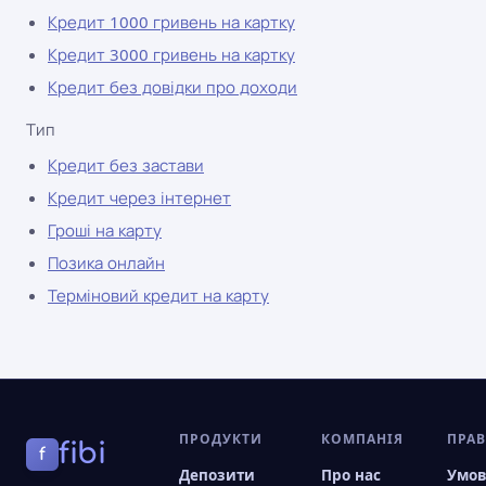
Кредит 1000 гривень на картку
Кредит 3000 гривень на картку
Кредит без довідки про доходи
Тип
Кредит без застави
Кредит через інтернет
Гроші на карту
Позика онлайн
Терміновий кредит на карту
ПРОДУКТИ
КОМПАНІЯ
ПРА
fibi
f
Депозити
Про нас
Умо