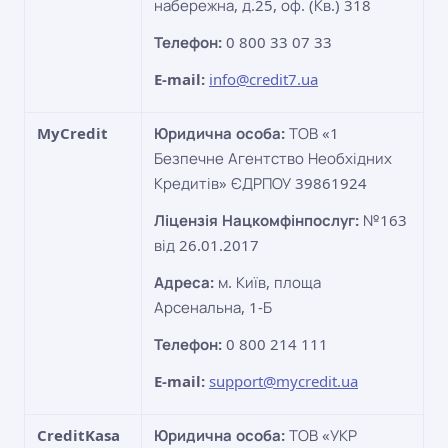
набережна, д.25, оф. (Кв.) 318
Телефон:
0 800 33 07 33
E-mail:
info@credit7.ua
MyCredit
Юридична особа:
ТОВ «1
Безпечне Агентство Необхідних
Кредитів» ЄДРПОУ 39861924
Ліцензія Нацкомфінпослуг:
№163
від 26.01.2017
Адреса:
м. Київ, площа
Арсенальна, 1-Б
Телефон:
0 800 214 111
E-mail:
support@mycredit.ua
CreditKasa
Юридична особа:
ТОВ «УКР