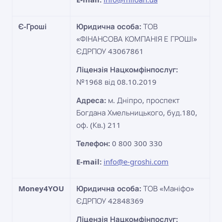
Є-Гроші
Юридична особа:
ТОВ
«ФІНАНСОВА КОМПАНІЯ Е ГРОШІ»
ЄДРПОУ 43067861
Ліцензія Нацкомфінпослуг:
№1968 від 08.10.2019
Адреса:
м. Дніпро, проспект
Богдана Хмельницького, буд.180,
оф. (Кв.) 211
Телефон:
0 800 300 330
E-mail:
info@e-groshi.com
Money4YOU
Юридична особа:
ТОВ «Маніфо»
ЄДРПОУ 42848369
Ліцензія Нацкомфінпослуг: