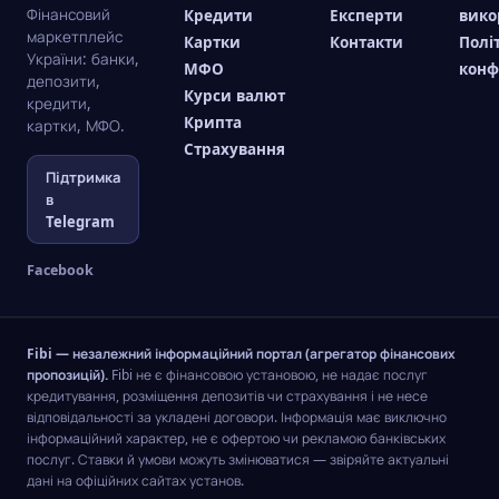
Фінансовий
Кредити
Експерти
вико
маркетплейс
Картки
Контакти
Полі
України: банки,
МФО
конф
депозити,
Курси валют
кредити,
Крипта
картки, МФО.
Страхування
Підтримка
в
Telegram
Facebook
Fibi — незалежний інформаційний портал (агрегатор фінансових
пропозицій).
Fibi не є фінансовою установою, не надає послуг
кредитування, розміщення депозитів чи страхування і не несе
відповідальності за укладені договори. Інформація має виключно
інформаційний характер, не є офертою чи рекламою банківських
послуг. Ставки й умови можуть змінюватися — звіряйте актуальні
дані на офіційних сайтах установ.