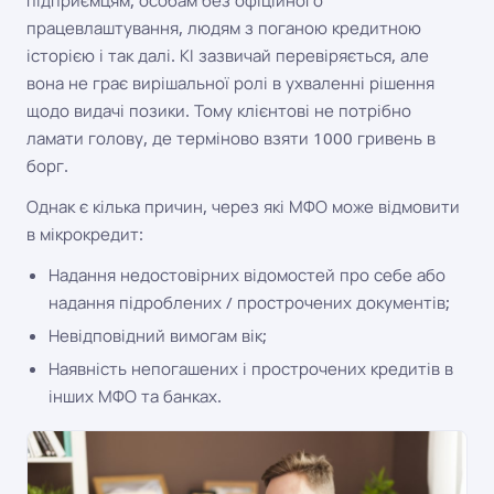
підприємцям, особам без офіційного
працевлаштування, людям з поганою кредитною
історією і так далі. КІ зазвичай перевіряється, але
вона не грає вирішальної ролі в ухваленні рішення
щодо видачі позики. Тому клієнтові не потрібно
ламати голову, де терміново взяти 1000 гривень в
борг.
Однак є кілька причин, через які МФО може відмовити
в мікрокредит:
Надання недостовірних відомостей про себе або
надання підроблених / прострочених документів;
Невідповідний вимогам вік;
Наявність непогашених і прострочених кредитів в
інших МФО та банках.