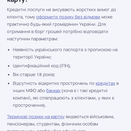
Кредитні послуги не висувають жорстких вимог до
клієнта, тому
оформити позику без відмови
може
практично будь-який громадянин України. Для
отримання в борг грошей потрібно відповідати
наступним параметрам:
Наявність українського паспорта з пропискою на
території України;
Ідентифікаційний код (ІПН);
Вік старше 18 років;
Відсутність відкритих прострочень по
кредитах
в
інших МФО або
банках
(хоча є і такі кредитні
компанії, які співпрацюють з клієнтами, у яких є
прострочення).
Термінові позики на картку
видаються військовим,
пенсіонерам, студентам, фізичним особам