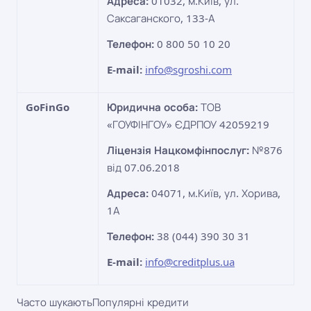
Адреса:
01032, м.Київ, ул.
Саксаганского, 133-А
Телефон:
0 800 50 10 20
E-mail:
info@sgroshi.com
GoFinGo
Юридична особа:
ТОВ
«ГОУФІНГОУ» ЄДРПОУ 42059219
Ліцензія Нацкомфінпослуг:
№876
від 07.06.2018
Адреса:
04071, м.Київ, ул. Хорива,
1А
Телефон:
38 (044) 390 30 31
E-mail:
info@creditplus.ua
Часто шукають
Популярні кредити