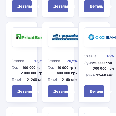
Детальніше
Детальніше
Детальніше
ПриватБанк
Укргазбанк
Нерухомість
На авто, що
на
знаходяться
первинному
в заставі
ринку
банку
Ставка
16%
Ставка
13,5%
Ставка
26,5%
Сума
50 000 грн–
Сума
100 000 грн–
Сума
10 000 грн–
700 000 грн
2 000 000 грн
400 000 грн
Термін
12–60 міс.
Термін
12–240 міс.
Термін
12–60 міс.
Детальніше
Детальніше
Детальніше
Кредобанк
Оксі