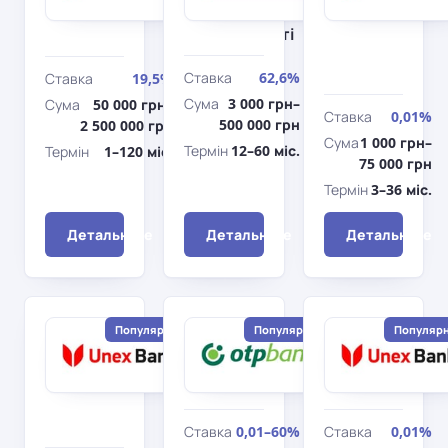
Під заставу
Дніпро
Готівкою
нерухомості
Ставка
62,6%
Ставка
19,5%
Сума
3 000 грн–
Сума
50 000 грн–
Ставка
0,01%
500 000 грн
2 500 000 грн
Сума
1 000 грн–
Термін
12–60 міс.
Термін
1–120 міс.
75 000 грн
Термін
3–36 міс.
Детальніше
Детальніше
Детальніше
Популярний
Популярний
Популяр
Юнекс
ОТП
Банк
Банк
Під
Готівкою
заставу
авто
Ставка
0,01–60%
Ставка
0,01%