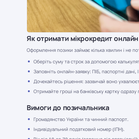
Як отримати мікрокредит онлайн
Оформлення позики займає кілька хвилин і не пот
Оберіть суму та строк за допомогою калькулято
Заповніть онлайн-заявку: ПІБ, паспортні дані, 
Дочекайтесь рішення: зазвичай воно ухвалюєт
Отримайте гроші на банківську картку одразу 
Вимоги до позичальника
Громадянство України та чинний паспорт.
Індивідуальний податковий номер (ІПН).
Вік від 18 до 70 років (залежно від організації).