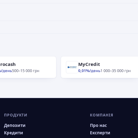
rocash
MyCredit
%/день
500–15 000 грн
0,01%/день
1 000–35 000 грн
ПРОДУКТИ
КОМПАНІЯ
Депозити
Про нас
Кредити
Експерти