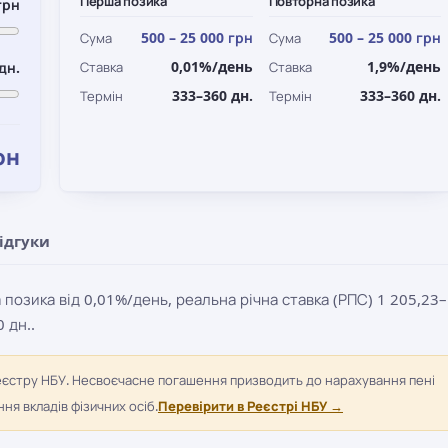
Перша позика
Повторна позика
грн
500 – 25 000 грн
500 – 25 000 грн
Сума
Сума
0,01%/день
1,9%/день
дн.
Ставка
Ставка
333–360 дн.
333–360 дн.
Термін
Термін
рн
ідгуки
позика від 0,01%/день, реальна річна ставка (РПС) 1 205,23–
 дн..
еєстру НБУ. Несвоєчасне погашення призводить до нарахування пені
я вкладів фізичних осіб.
Перевірити в Реєстрі НБУ →