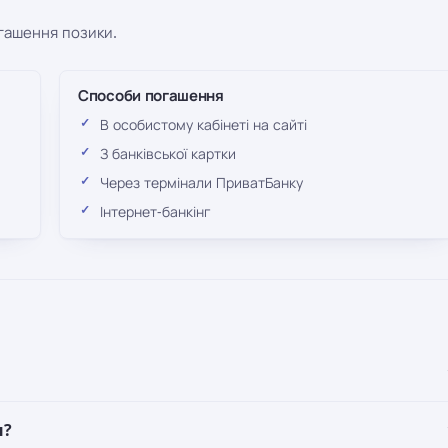
огашення позики.
Способи погашення
В особистому кабінеті на сайті
З банківської картки
Через термінали ПриватБанку
Інтернет-банкінг
н?