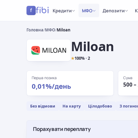
fibi
Кредити
МФО
Депозити
К
f
Головна
/
МФО
/
Miloan
Miloan
★
100% · 2
Перша позика
Сума
500 –
0,01%/день
Без відмови
На карту
Цілодобово
З погано
Порахувати переплату