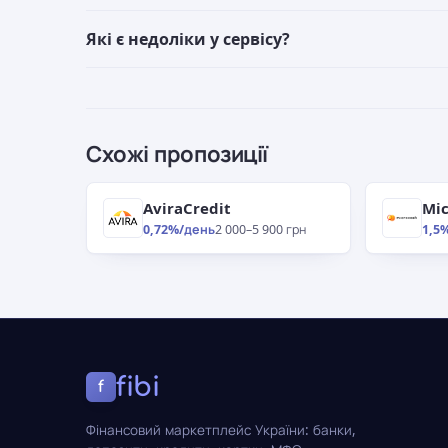
Які є недоліки у сервісу?
Схожі пропозиції
AviraCredit
Mic
0,72%/день
2 000–5 900 грн
1,5
fibi
f
Фінансовий маркетплейс України: банки,