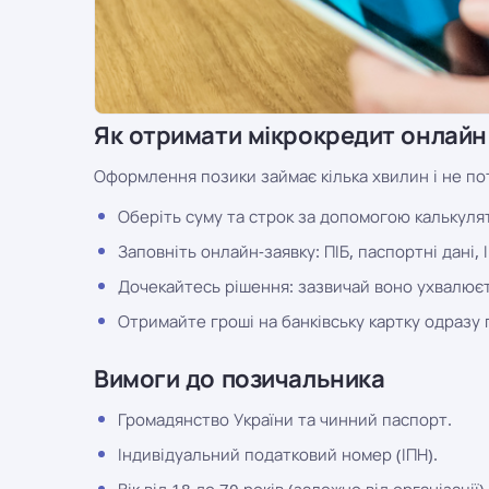
Як отримати мікрокредит онлайн
Оформлення позики займає кілька хвилин і не пот
Оберіть суму та строк за допомогою калькулято
Заповніть онлайн-заявку: ПІБ, паспортні дані, 
Дочекайтесь рішення: зазвичай воно ухвалюєт
Отримайте гроші на банківську картку одразу 
Вимоги до позичальника
Громадянство України та чинний паспорт.
Індивідуальний податковий номер (ІПН).
Вік від 18 до 70 років (залежно від організації).