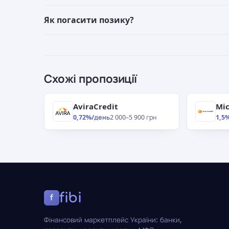
Як погасити позику?
Схожі пропозиції
AviraCredit
Mic
0,72%/день
2 000–5 900 грн
1,5
fibi
f
Фінансовий маркетплейс України: банки,