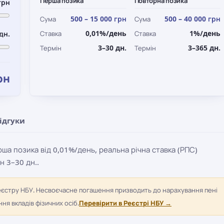
Перша позика
Повторна позика
грн
500 – 15 000 грн
500 – 40 000 грн
Сума
Сума
0,01%/день
1%/день
дн.
Ставка
Ставка
3–30 дн.
3–365 дн.
Термін
Термін
рн
ідгуки
ша позика від 0,01%/день, реальна річна ставка (РПС)
н 3–30 дн..
еєстру НБУ. Несвоєчасне погашення призводить до нарахування пені
я вкладів фізичних осіб.
Перевірити в Реєстрі НБУ →