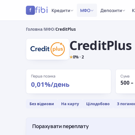
fibi
Кредити
МФО
Депозити
К
f
Головна
/
МФО
/
CreditPlus
CreditPlus
★
0% · 2
Перша позика
Сума
500 –
0,01%/день
Без відмови
На карту
Цілодобово
З погано
Порахувати переплату