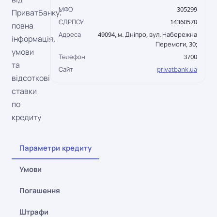
МФО
305299
ПриватБанку:
ЄДРПОУ
14360570
повна
Адреса
49094, м. Дніпро, вул. Набережна
інформація,
Перемоги, 30;
умови
Телефон
3700
та
Сайт
privatbank.ua
відсоткові
ставки
по
кредиту
Параметри кредиту
Умови
Погашення
Штрафи