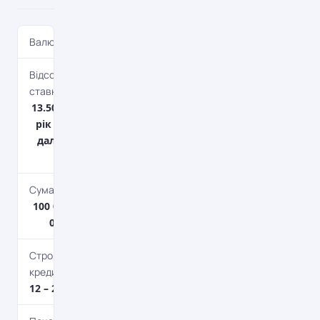
Валюта
UAH
Відсоткова
ставка
13.50%Перший
рік фіксована,
далі UIRD 12М
+ 4%.
Сума кредиту
100 000 грн. – 2
000 000 грн.
Строк
кредитування
12 – 240 міс.