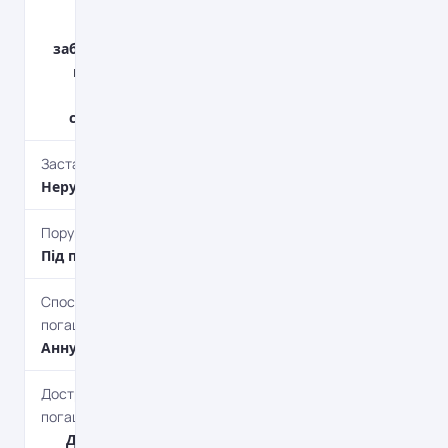
рахунку;
Оцінка
забезпечення
кредиту за
рахунок
споживача.
Застава
Нерухомість
Поруки
Під поруки
Спосіб
погашення
Aннуітет
Дострокове
погашення
Дострокове