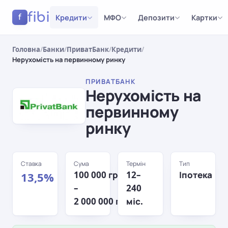
fibi
Кредити
МФО
Депозити
Картки
f
Головна
/
Банки
/
ПриватБанк
/
Кредити
/
Нерухомість на первинному ринку
ПРИВАТБАНК
Нерухомість на
первинному
ринку
Ставка
Сума
Термін
Тип
100 000 грн
12–
Іпотека
13,5%
–
240
2 000 000 грн
міс.