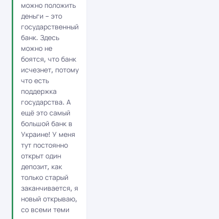
можно положить
деньги – это
государственный
банк. Здесь
можно не
боятся, что банк
исчезнет, потому
что есть
поддержка
государства. А
ещё это самый
большой банк в
Украине! У меня
тут постоянно
открыт один
депозит, как
только старый
заканчивается, я
новый открываю,
со всеми теми