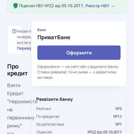
Ліцензія НБУ №22 від 05.10.2011.
Реєстр НБУ →
Банк
Умови перенесені з
ПриватБанк
попередньої версії порталу й
могли змінитися.
Перевірити на сайті банку →
Оформити
Про
Оформлення — на сайті або у відділенні банку.
кредит
Ставки довідкові; точні умови — у кредитному
договорі.
Взяти
Кредит
Реквізити банку
"Нерухомість
Рейтинг
№3
на
По кредитах
№11
первинному
За депозитами
№1
ринку"
Ліцензія
№22 від 05.10.2011
від