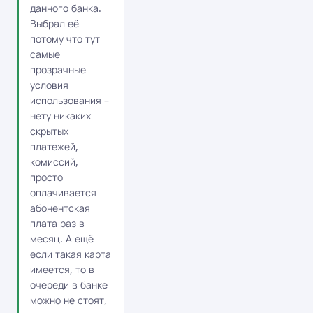
данного банка.
Выбрал её
потому что тут
самые
прозрачные
условия
использования –
нету никаких
скрытых
платежей,
комиссий,
просто
оплачивается
абонентская
плата раз в
месяц. А ещё
если такая карта
имеется, то в
очереди в банке
можно не стоят,