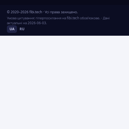
© 2020–2026 fibi.tech · Усі права захищено.
Умова цитування: гіперпосилання на fibi.tech обов’язкове.
· Дані
актуальні на
2026-06-03
.
UA
RU