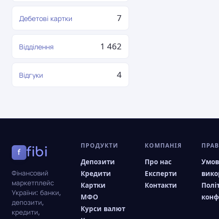
7
Дебетові картки
1 462
Відділення
4
Відгуки
ПРОДУКТИ
КОМПАНІЯ
ПРА
fibi
f
Депозити
Про нас
Умо
Фінансовий
Кредити
Експерти
вико
маркетплейс
Картки
Контакти
Полі
України: банки,
МФО
конф
депозити,
Курси валют
кредити,