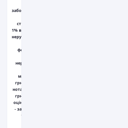
основної
заборгованості
- особисте
страхування;
1% від вартості
нерухомості - в
пенсійний
фонд; 1% від
вартості
нерухомості -
державне
мито; 12 000
грн. - послуги
нотаріуса; 3500
грн. - послуги
оцінювача; 1%
- за відкриття
та ведення
поточного