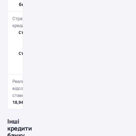
без штрафів
Страхування
кредиту
Страхування
життя та
здоров'я,
Страхування
предмету
застави
Реальна
відсоткова
ставка
18,94-21,33%*
Інші
кредити
банку