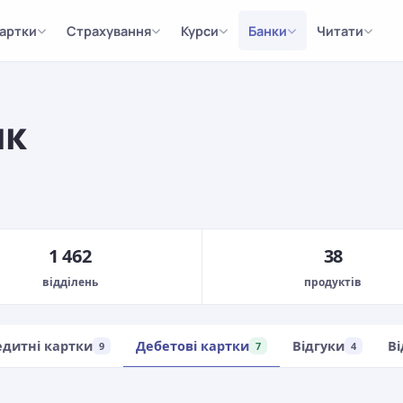
артки
Страхування
Курси
Банки
Читати
нк
1 462
38
відділень
продуктів
едитні картки
Дебетові картки
Відгуки
Ві
9
7
4