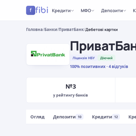
fibi
Кредити
МФО
Депозити
К
f
Головна
/
Банки
/
ПриватБанк
/
Дебетові картки
ПриватБа
Ліцензія НБУ
Діючий
100% позитивних · 4 відгуків
№3
у рейтингу банків
Огляд
Депозити
Кредити
Кр
10
12