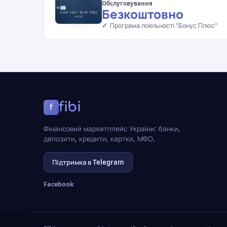
Обслуговування
Безкоштовно
Програма лояльності "Бонус Плюс"
fibi
f
Фінансовий маркетплейс України: банки,
депозити, кредити, картки, МФО.
Підтримка в Telegram
Facebook