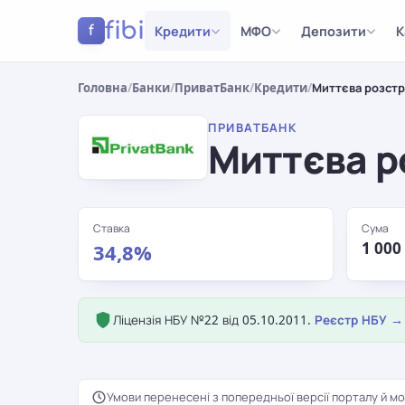
fibi
Кредити
МФО
Депозити
К
f
Головна
/
Банки
/
ПриватБанк
/
Кредити
/
Миттєва розстр
ПРИВАТБАНК
Миттєва р
Ставка
Сума
1 000
34,8%
Ліцензія НБУ №22 від 05.10.2011.
Реєстр НБУ →
Умови перенесені з попередньої версії порталу й мо