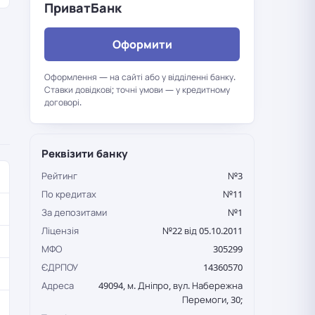
ПриватБанк
Оформити
Оформлення — на сайті або у відділенні банку.
Ставки довідкові; точні умови — у кредитному
договорі.
Реквізити банку
Рейтинг
№3
По кредитах
№11
За депозитами
№1
Ліцензія
№22 від 05.10.2011
МФО
305299
ЄДРПОУ
14360570
Адреса
49094, м. Дніпро, вул. Набережна
Перемоги, 30;