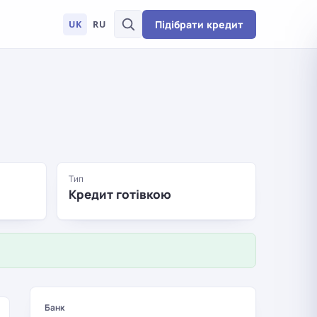
Підібрати кредит
UK
RU
Тип
Кредит готівкою
Банк