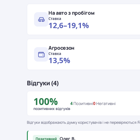
На авто з пробігом
Ставка
12,6–19,1%
Агросезон
Ставка
13,5%
Відгуки (4)
100%
4
Позитивні
0
Негативні
позитивних відгуків
Відгуки відображають думку користувачів і не перевіряються Fi
Олег В.
Позитивний