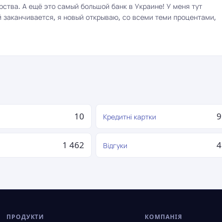
рства. А ещё это самый большой банк в Украине! У меня тут
й заканчивается, я новый открываю, со всеми теми процентами,
10
9
Кредитні картки
1 462
4
я
Відгуки
ПРОДУКТИ
КОМПАНІЯ