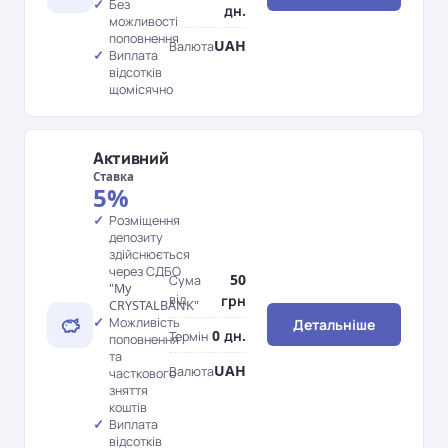
Без
дн.
можливості
поповнення
UAH
Валюта
Виплата
відсотків
щомісячно
Активний
Ставка
5%
Розміщення
депозиту
здійснюється
через СДБО
50
Сума
"My
від
грн
CRYSTALBANK"
Можливість
Детальніше
0 дн.
Термін
поповнення
та
UAH
Валюта
часткового
зняття
коштів
Виплата
відсотків