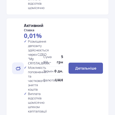
відсотків
щомісячно
Активний
Ставка
0,01%
Розміщення
депозиту
здійснюється
через СДБО
5
Сума
"My
від
грн
CRYSTALBANK"
Можливість
Детальніше
0 дн.
Термін
поповнення
та
UAH
Валюта
часткового
зняття
коштів
Виплата
відсотків
щомісячно
шляхом
капіталізації