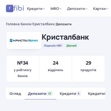
fibi
Кредити
МФО
Депозити
Картки
f
Головна
/
Банки
/
Кристалбанк
/
Депозити
Кристалбанк
Ліцензія НБУ
Діючий
№34
24
29
у рейтингу
відділень
продуктів
банків
Огляд
Депозити
Кредити
Кредитні к
17
5