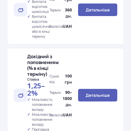
Виплата
відсотків
360
Детальніше
Термін
щомісяця
дн.
Виплата
відсотків
UAH
Валюта
щомісячно
або в кінці
терміну
Дохідний з
поповненням
(% в кінці
терміну)
100
Сума
Ставка
від
грн
1,25–
2%
90–
Термін
Детальніше
1800
Можливість
дн.
поповнення
вкладу
UAH
Можливість
Валюта
поповнення
вкладу
Програма