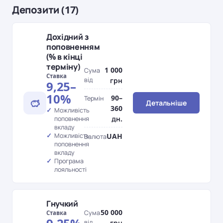
Депозити (17)
Дохідний з
поповненням
(% в кінці
терміну)
1 000
Сума
Ставка
від
грн
9,25–
10%
90–
Термін
Детальніше
360
Можливість
дн.
поповнення
вкладу
UAH
Можливість
Валюта
поповнення
вкладу
Програма
лояльності
Гнучкий
50 000
Сума
Ставка
від
грн