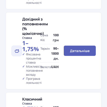
лояльності
Дохідний з
поповненням
(%
щомісячно)
100
Сума
Ставка
від
грн
1–
1,75%
90–
Термін
Детальніше
1800
Фіксована
дн.
процентна
ставка
UAH
Можливість
Валюта
поповнення
вкладу
Програма
лояльності
Класичний
Ставка