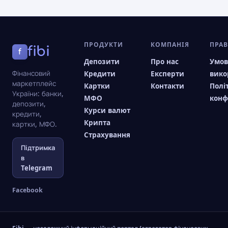
ПРОДУКТИ
КОМПАНІЯ
ПРА
fibi
f
Депозити
Про нас
Умо
Фінансовий
Кредити
Експерти
вико
маркетплейс
Картки
Контакти
Полі
України: банки,
МФО
конф
депозити,
Курси валют
кредити,
Крипта
картки, МФО.
Страхування
Підтримка
в
Telegram
Facebook