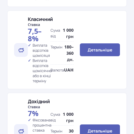
Класичний
Ставка
7,5–
1 000
Сума
від
грн
8%
Виплата
180–
Термін
Детальніше
відсотків
360
щомісяця
дн.
Виплата
відсотків
UAH
Валюта
щомісячно
або в кінці
терміну
Дохідний
Ставка
7%
1 000
Сума
Фіксована
від
грн
процентна
ставка
30
Детальніше
Термін