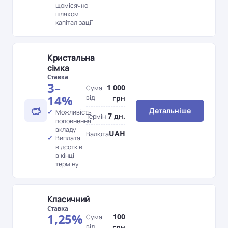
щомісячно
шляхом
капіталізації
Кристальна
сімка
Ставка
3–
1 000
Сума
14%
від
грн
Детальніше
Можливість
7 дн.
Термін
поповнення
вкладу
UAH
Валюта
Виплата
відсотків
в кінці
терміну
Класичний
Ставка
1,25%
100
Сума
від
грн