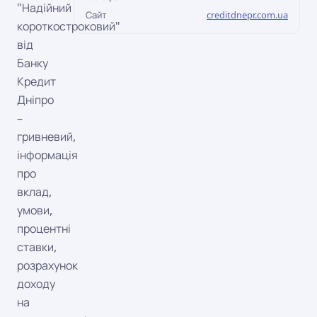
"Надійний
Сайт
creditdnepr.com.ua
короткостроковий"
від
Банку
Кредит
Дніпро
–
гривневий,
інформація
про
вклад,
умови,
процентні
ставки,
розрахунок
доходу
на