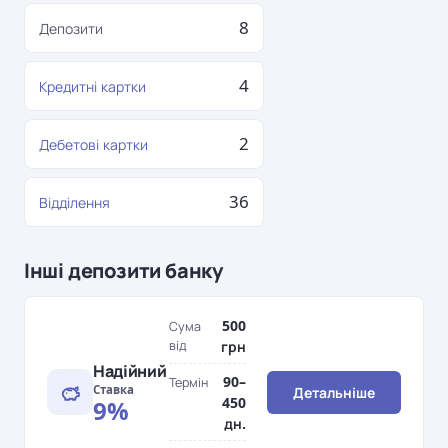
8
Депозити
4
Кредитні картки
2
Дебетові картки
36
Відділення
Інші депозити банку
500
Сума
від
грн
Надійний
90–
Термін
Ставка
Детальніше
450
9%
дн.