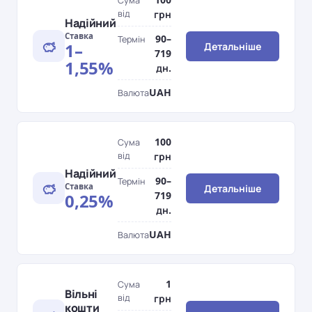
Сума
від
грн
Надійний
Ставка
90–
Термін
1–
Детальніше
719
1,55%
дн.
UAH
Валюта
100
Сума
від
грн
Надійний
90–
Термін
Ставка
Детальніше
719
0,25%
дн.
UAH
Валюта
1
Сума
Вільні
від
грн
кошти