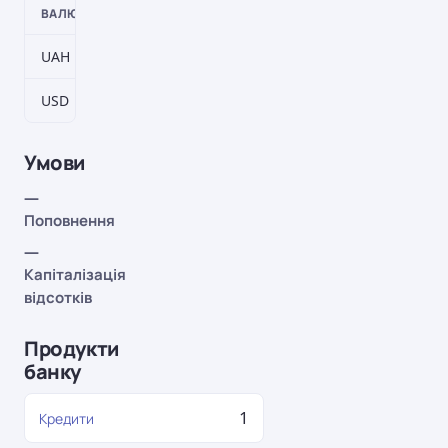
ВАЛЮТА
ТЕРМІН
СТАВКА
UAH
23–32 дн.
7,5%
USD
23–32 дн.
1,55%
Умови
—
Поповнення
—
Капіталізація
відсотків
Продукти
банку
1
Кредити