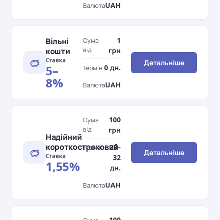
UAH
Валюта
1
Вільні
Сума
кошти
від
грн
Ставка
Детальніше
5–
0 дн.
Термін
8%
UAH
Валюта
100
Сума
від
грн
Надійний
короткостроковий
23–
Термін
Детальніше
Ставка
32
1,55%
дн.
UAH
Валюта
100