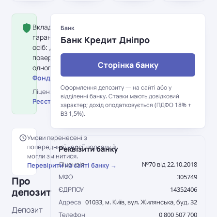
Вклад застрахований Фондом
Банк
гарантування вкладів фізичних
Банк Кредит Дніпро
осіб: держава гарантує
повернення до 600 000 грн на
Сторінка банку
одного вкладника в банку.
Фонд гарантування вкладів →
Оформлення депозиту — на сайті або у
Ліцензія НБУ №70 від 22.10.2018 ·
відділенні банку. Ставки мають довідковий
Реєстр НБУ →
характер; дохід оподатковується (ПДФО 18% +
ВЗ 1,5%).
Умови перенесені з
попередньої версії порталу й
Реквізити банку
могли змінитися.
Ліцензія
№70 від 22.10.2018
Перевірити на сайті банку →
МФО
305749
Про
ЄДРПОУ
14352406
депозит
Адреса
01033, м. Київ, вул. Жилянська, буд. 32
Депозит
Телефон
0 800 507 700