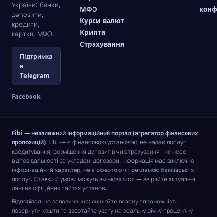
України: банки,
МФО
конф
депозити,
Курси валют
кредити,
Крипта
картки, МФО.
Страхування
Підтримка
в
Telegram
Facebook
Fibi — незалежний інформаційний портал (агрегатор фінансових
пропозицій).
Fibi не є фінансовою установою, не надає послуг
кредитування, розміщення депозитів чи страхування і не несе
відповідальності за укладені договори. Інформація має виключно
інформаційний характер, не є офертою чи рекламою банківських
послуг. Ставки й умови можуть змінюватися — звіряйте актуальні
дані на офіційних сайтах установ.
Відповідальне запозичення: оцінюйте власну спроможність
повернути кошти та звертайте увагу на реальну річну процентну