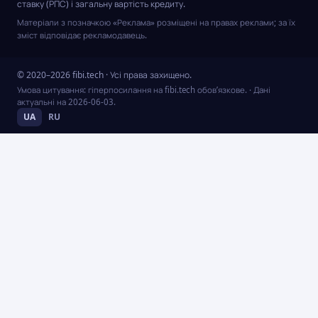
ставку (РПС) і загальну вартість кредиту.
Матеріали з позначкою «Реклама» розміщені на правах реклами; за їх
зміст відповідає рекламодавець.
© 2020–2026 fibi.tech · Усі права захищено.
Умова цитування: гіперпосилання на fibi.tech обов’язкове.
· Дані
актуальні на
2026-06-03
.
UA
RU