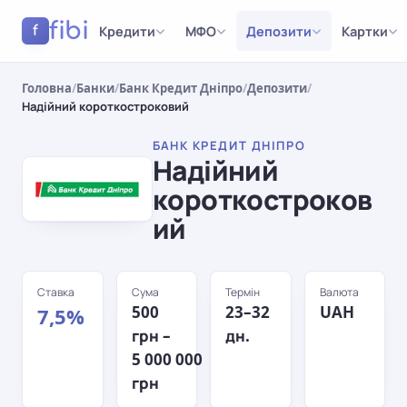
fibi
Кредити
МФО
Депозити
Картки
f
Головна
/
Банки
/
Банк Кредит Дніпро
/
Депозити
/
Надійний короткостроковий
БАНК КРЕДИТ ДНІПРО
Надійний
короткостроков
ий
Ставка
Сума
Термін
Валюта
500
23–32
UAH
7,5%
грн –
дн.
5 000 000
грн