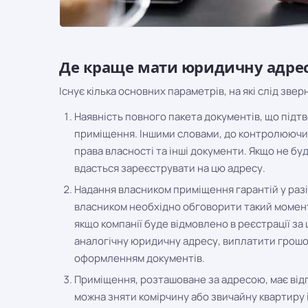
Де краще мати юридичну адре
Існує кілька основних параметрів, на які слід зве
Наявність повного пакета документів, що підт
приміщення. Іншими словами, до контролюючих
права власності та інші документи. Якщо не бу
вдасться зареєструвати на цю адресу.
Надання власником приміщення гарантій у разі 
власником необхідно обговорити такий момент, 
якщо компанії буде відмовлено в реєстрації за
аналогічну юридичну адресу, виплатити грошо
оформленням документів.
Приміщення, розташоване за адресою, має відп
можна зняти комірчину або звичайну квартиру і