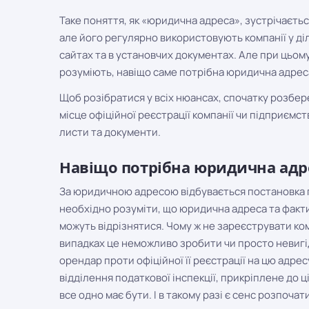
Таке поняття, як «юридична адреса», зустрічається
але його регулярно використовують компанії у діл
сайтах та в установчих документах. Але при цьому 
розуміють, навіщо саме потрібна юридична адреса,
Щоб розібратися у всіх нюансах, спочатку розбер
місце офіційної реєстрації компанії чи підприємств
листи та документи.
Навіщо потрібна юридична адр
За юридичною адресою відбувається постановка п
необхідно розуміти, що юридична адреса та факт
можуть відрізнятися. Чому ж не зареєструвати ко
випадках це неможливо зробити чи просто невигід
орендар проти офіційної її реєстрації на цю адре
відділення податкової інспекції, прикріплене до ц
все одно має бути. І в такому разі є сенс розпоча