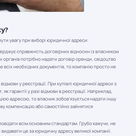
су?
рнути увагу при виборі юридичної адреси:
верджує справжність договірних відносин із власником
 органів потрібно надати договір оренди, свідоцтво
де всіх необхідних документів, то компанію просто не
відмови у реєстрації. При купівлі юридичної адреси з
як гарантії у разі відмови в реєстрації. Наприклад,
 цією адресою, то власник зобов'язується надати іншу
ву компенсацію або самостійно зайнятися
овідати всім основним стандартам. Грубо кажучи, не
 видавати це за юридичну адресу великої компанії.