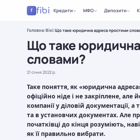
fibi
Кредити
МФО
Депозити
К
f
Головна
/
Вікі
/
Що таке юридична адреса простими слов
Що таке юридична
словами?
21 січня 2022 р.
Таке поняття, як «юридична адреса»
офіційно ніде і не закріплене, але
компанії у діловій документації, а
та в установчих документах. Але пр
початківці до кінця розуміють, нав
як її правильно вибрати.