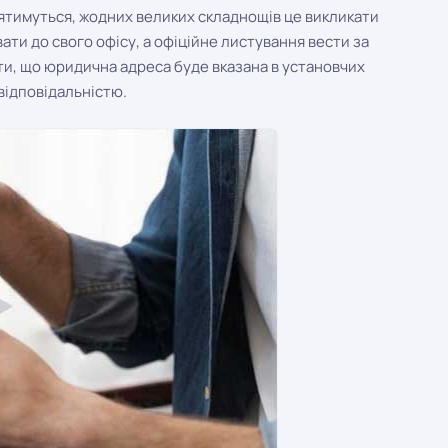
нятимуться, жодних великих складнощів це викликати
ати до свого офісу, а офіційне листування вести за
ти, що юридична адреса буде вказана в установчих
 відповідальністю.