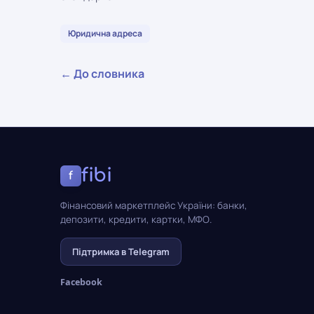
Юридична адреса
← До словника
fibi
f
Фінансовий маркетплейс України: банки,
депозити, кредити, картки, МФО.
Підтримка в Telegram
Facebook