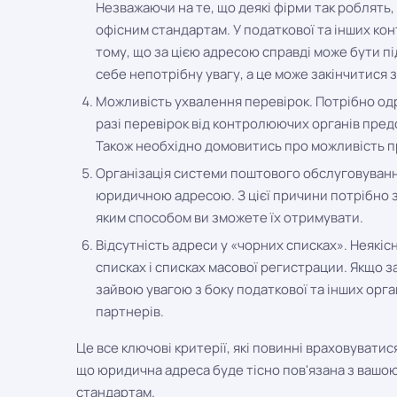
Незважаючи на те, що деякі фірми так роблять,
офісним стандартам. У податкової та інших ко
тому, що за цією адресою справді може бути п
себе непотрібну увагу, а це може закінчитися
Можливість ухвалення перевірок. Потрібно одр
разі перевірок від контролюючих органів пред
Також необхідно домовитись про можливість п
Організація системи поштового обслуговування
юридичною адресою. З цієї причини потрібно з
яким способом ви зможете їх отримувати.
Відсутність адреси у «чорних списках». Неякі
списках і списках масової регистрации. Якщо 
зайвою увагою з боку податкової та інших орга
партнерів.
Це все ключові критерії, які повинні враховувати
що юридична адреса буде тісно пов'язана з вашо
стандартам.