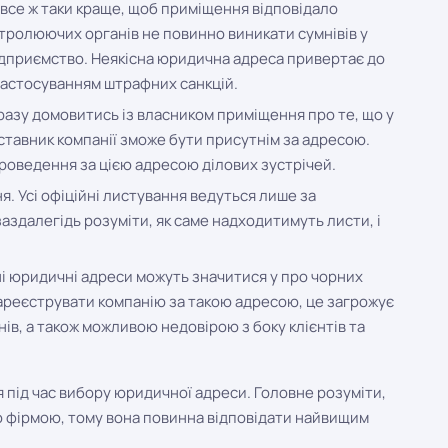
 все ж таки краще, щоб приміщення відповідало
нтролюючих органів не повинно виникати сумнівів у
ідприємство. Неякісна юридична адреса привертає до
 застосуванням штрафних санкцій.
азу домовитись із власником приміщення про те, що у
ставник компанії зможе бути присутнім за адресою.
роведення за цією адресою ділових зустрічей.
. Усі офіційні листування ведуться лише за
аздалегідь розуміти, як саме надходитимуть листи, і
сні юридичні адреси можуть значитися у про чорних
зареєструвати компанію за такою адресою, це загрожує
нів, а також можливою недовірою з боку клієнтів та
ся під час вибору юридичної адреси. Головне розуміти,
ю фірмою, тому вона повинна відповідати найвищим