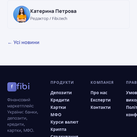
Катерина Петрова
Редактор / Fibi.tech
← Усі новини
ПРОДУКТИ
КОМПАНІЯ
ПРА
fibi
f
Депозити
Про нас
Умо
Фінансовий
Кредити
Експерти
вико
маркетплейс
Картки
Контакти
Полі
України: банки,
МФО
конф
депозити,
Курси валют
кредити,
Крипта
картки, МФО.
Страхування