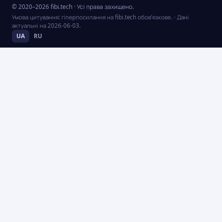
© 2020–2026 fibi.tech · Усі права захищено.
Умова цитування: гіперпосилання на fibi.tech обов’язкове.
· Дані
актуальні на
2026-06-03
.
UA
RU