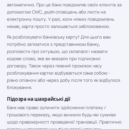
автоматично. Про це банк повідомляє своїх клієнтів за
допомогою СМС, push-сповіщень або листи на
електронну пошту. У разі, коли ніяких повідомлень
немає, карта просто залишається заблокованою.
Як розблокувати банківську карту? Для цього вам
потрібно зв'язатися з представником банку,
розповісти про ситуацію, що склалася і назвати
кодове слово, яке ви вказали при підписанні
договору. Також через певний проміжок часу
розблокування картки відбувається сама собою -
рівно опівночі або через добу після того як відбулося
блокування.
Підозра на шахрайські дії
Банк має право зупинити здійснення платежу /
грошового переказу, якщо виникли будь-які сумніви
щодо правомірності проведеної транзакції. Практично
відразу ж представники фінансової установи