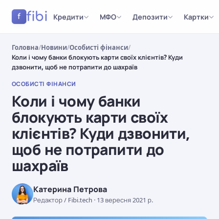
fibi
Кредити
МФО
Депозити
Картки
f
Головна
/
Новини
/
Особисті фінанси
/
Коли і чому банки блокують карти своїх клієнтів? Куди
дзвонити, щоб не потрапити до шахраїв
ОСОБИСТІ ФІНАНСИ
Коли і чому банки
блокують карти своїх
клієнтів? Куди дзвонити,
щоб не потрапити до
шахраїв
Катерина Петрова
Редактор / Fibi.tech
·
13 вересня 2021 р.