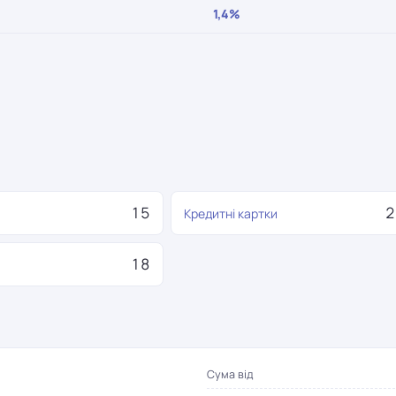
1,4%
15
2
Кредитні картки
18
я
Сума від