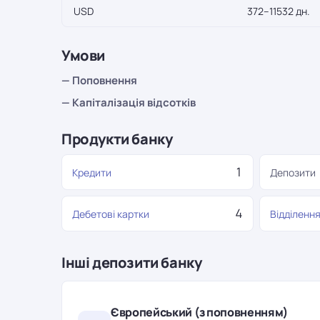
USD
372–11532 дн.
Умови
— Поповнення
— Капіталізація відсотків
Продукти банку
1
Кредити
Депозити
4
Дебетові картки
Відділенн
Інші депозити банку
Європейський (з поповненням)