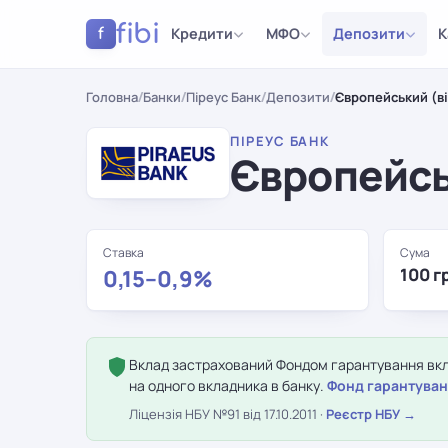
fibi
Кредити
МФО
Депозити
К
f
Головна
/
Банки
/
Піреус Банк
/
Депозити
/
Європейський (в
ПІРЕУС БАНК
Європейсь
Ставка
Сума
100 г
0,15–0,9%
Вклад застрахований Фондом гарантування вкла
на одного вкладника в банку.
Фонд гарантуван
Ліцензія НБУ №91 від 17.10.2011 ·
Реєстр НБУ →