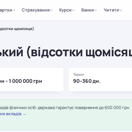
артки
Страхування
Курси
Банки
Читати
ідсотки щомісяця)
кий (відсотки щоміся
Термін
рн – 1 000 000 грн
90–360 дн.
дів фізичних осіб: держава гарантує повернення до 600 000 грн
ня вкладів →