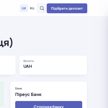
Підібрати депозит
UK
RU
ця)
Валюта
UAH
Банк
Піреус Банк
Сторінка банку