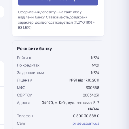
Оформлення депозиту — на сайті або у
відділенні банку. Ставки мають довідковий
характер; дохід оподатковується (ПДФО 18% +
ВЗ 1,5%).
Реквізити банку
Рейтинг
№24
По кредитах
№21
За депозитами
№24
Ліцензія
№91 від 17.10.2011
МФО
300658
ЄДРПОУ
20034231
Адреса
04070, м. Київ, вул. Іллінська, 8, 7
під'їзд
Телефон
0 800 30 888 0
Сайт
piraeusbank.ua