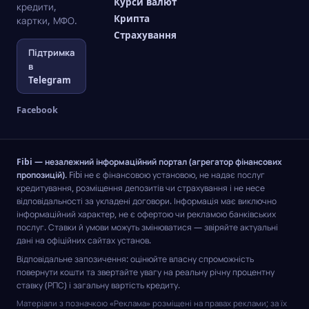
Курси валют
кредити,
Крипта
картки, МФО.
Страхування
Підтримка
в
Telegram
Facebook
Fibi — незалежний інформаційний портал (агрегатор фінансових
пропозицій).
Fibi не є фінансовою установою, не надає послуг
кредитування, розміщення депозитів чи страхування і не несе
відповідальності за укладені договори. Інформація має виключно
інформаційний характер, не є офертою чи рекламою банківських
послуг. Ставки й умови можуть змінюватися — звіряйте актуальні
дані на офіційних сайтах установ.
Відповідальне запозичення: оцінюйте власну спроможність
повернути кошти та звертайте увагу на реальну річну процентну
ставку (РПС) і загальну вартість кредиту.
Матеріали з позначкою «Реклама» розміщені на правах реклами; за їх