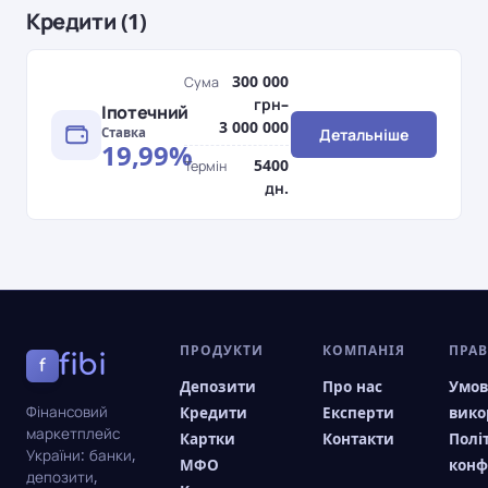
Кредити (1)
300 000
Сума
грн–
Іпотечний
3 000 000
Ставка
Детальніше
19,99%
5400
Термін
дн.
ПРОДУКТИ
КОМПАНІЯ
ПРА
fibi
f
Депозити
Про нас
Умо
Фінансовий
Кредити
Експерти
вико
маркетплейс
Картки
Контакти
Полі
України: банки,
МФО
конф
депозити,