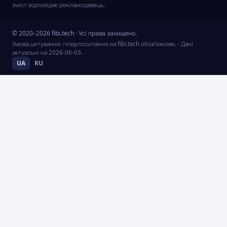
зміст відповідає рекламодавець.
© 2020–2026 fibi.tech · Усі права захищено.
Умова цитування: гіперпосилання на fibi.tech обов’язкове.
· Дані
актуальні на
2026-06-03
.
UA
RU