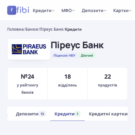
fibi
Кредити
МФО
Депозити
Картки
f
Головна
/
Банки
/
Піреус Банк
/
Кредити
Піреус Банк
Ліцензія НБУ
Діючий
№24
18
22
у рейтингу
відділень
продуктів
банків
ляд
Депозити
Кредити
Кредитні картки
15
1
2