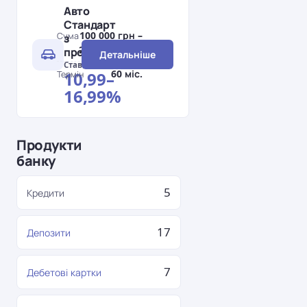
Авто
Стандарт
100 000 грн –
Сума
з
2 000 000 грн
пробігом
Детальніше
Ставка
60 міс.
10,99–
Термін
16,99%
Продукти
банку
5
Кредити
17
Депозити
7
Дебетові картки