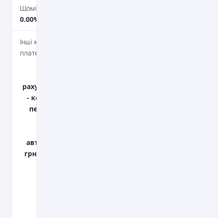
Щомісячна комісія
0.00%
Інші комісійні
платежі
100 грн. -
відкриття
рахунку; 700 грн.
- комісія РКО за
перерахування
коштів на
рахунок
автосалону; 300
грн. - реєстрація
в ДРОРМ;
Страхування
КАСКО;
Страхування
цивільної