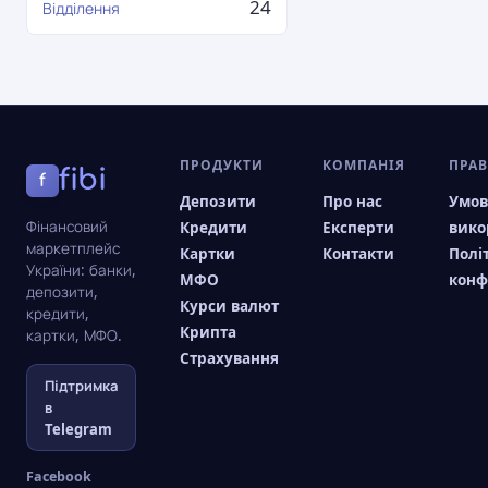
24
Відділення
ПРОДУКТИ
КОМПАНІЯ
ПРА
fibi
f
Депозити
Про нас
Умо
Фінансовий
Кредити
Експерти
вико
маркетплейс
Картки
Контакти
Полі
України: банки,
МФО
конф
депозити,
Курси валют
кредити,
Крипта
картки, МФО.
Страхування
Підтримка
в
Telegram
Facebook