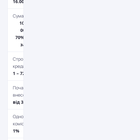
16.00%
Сума кредиту
100 000 грн. – 2
000 000 грн.До
70% від вартості
забезпечення.
Строк
кредитування
1 – 72 міс.
Початковий
внесок
від 30%
Одноразова
комісія
1%