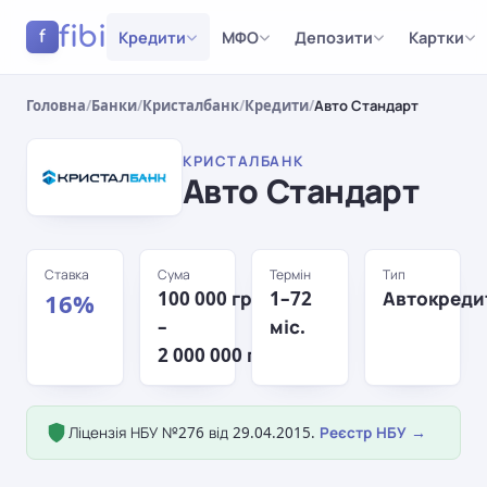
fibi
Кредити
МФО
Депозити
Картки
f
Головна
/
Банки
/
Кристалбанк
/
Кредити
/
Авто Стандарт
КРИСТАЛБАНК
Авто Стандарт
Ставка
Сума
Термін
Тип
100 000 грн
1–72
Автокреди
16%
–
міс.
2 000 000 грн
Ліцензія НБУ №276 від 29.04.2015.
Реєстр НБУ →