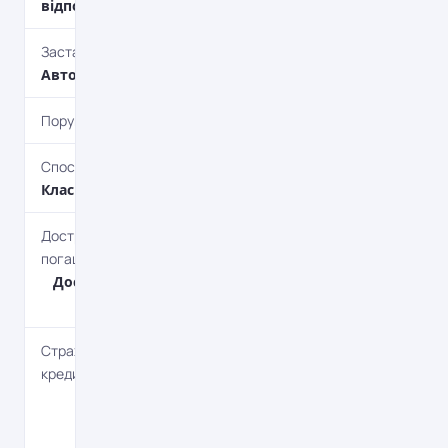
відповідальності.
Застава
Автотранспорт
Поруки
Під поруки
Спосіб погашення
Класичний
Дострокове
погашення
Дострокове без
штрафів
Страхування
кредиту
Страхування
предмету
застави