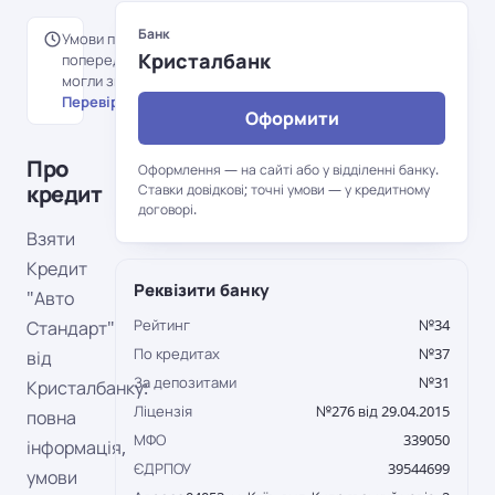
Банк
Умови перенесені з
Кристалбанк
попередньої версії порталу й
могли змінитися.
Перевірити на сайті банку →
Оформити
Про
Оформлення — на сайті або у відділенні банку.
кредит
Ставки довідкові; точні умови — у кредитному
договорі.
Взяти
Кредит
Реквізити банку
"Авто
Рейтинг
№34
Стандарт"
По кредитах
№37
від
За депозитами
№31
Кристалбанку:
Ліцензія
№276 від 29.04.2015
повна
МФО
339050
інформація,
ЄДРПОУ
39544699
умови