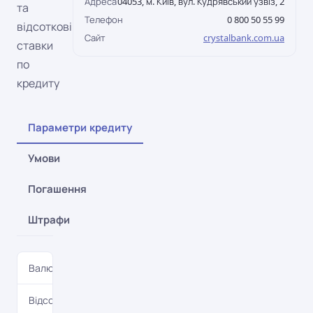
Адреса
04053, м. Київ, вул. Кудрявський узвіз, 2
та
Телефон
0 800 50 55 99
відсоткові
Сайт
crystalbank.com.ua
ставки
по
кредиту
Параметри кредиту
Умови
Погашення
Штрафи
Валюта
UAH
Відсоткова ставка