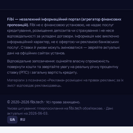
Fibi — незалежний інформаційний портал (агрегатор фінансових
пропозицій).
Fibi не є фінансовою установою, не надає послуг
кредитування, розміщення депозитів чи страхування і не несе
відповідальності за укладені договори. Інформація має виключно
інформаційний характер, не є офертою чи рекламою банківських
послуг. Ставки й умови можуть змінюватися — звіряйте актуальні
дані на офіційних сайтах установ.
Відповідальне запозичення: оцінюйте власну спроможність
повернути кошти та звертайте увагу на реальну річну процентну
ставку (РПС) і загальну вартість кредиту.
Матеріали з позначкою «Реклама» розміщені на правах реклами; за їх
зміст відповідає рекламодавець.
© 2020–2026 fibi.tech · Усі права захищено.
Умова цитування: гіперпосилання на fibi.tech обов’язкове.
· Дані
актуальні на
2026-06-03
.
UA
RU