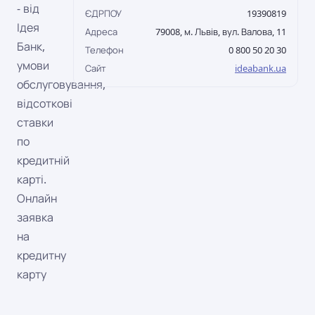
- від
ЄДРПОУ
19390819
Ідея
Адреса
79008, м. Львів, вул. Валова, 11
Банк,
Телефон
0 800 50 20 30
умови
Сайт
ideabank.ua
обслуговування,
відсоткові
ставки
по
кредитній
карті.
Онлайн
заявка
на
кредитну
карту