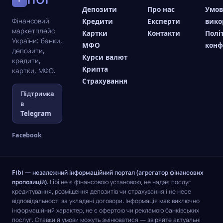
Депозити
Про нас
Умо
Фінансовий
Кредити
Експерти
вико
маркетплейс
Картки
Контакти
Полі
України: банки,
МФО
конф
депозити,
Курси валют
кредити,
Крипта
картки, МФО.
Страхування
Підтримка
в
Telegram
Facebook
Fibi — незалежний інформаційний портал (агрегатор фінансових
пропозицій).
Fibi не є фінансовою установою, не надає послуг
кредитування, розміщення депозитів чи страхування і не несе
відповідальності за укладені договори. Інформація має виключно
інформаційний характер, не є офертою чи рекламою банківських
послуг. Ставки й умови можуть змінюватися — звіряйте актуальні