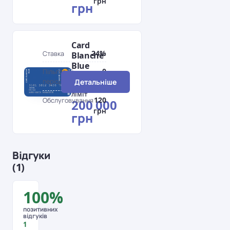
грн
грн
Card
24%
Ставка
Blanche
Blue
0
Пільговий
MasterCard
період
Детальніше
дн.
Кредитний
ліміт
120
Обслуговування
200 000
грн
грн
Відгуки
(1)
100%
позитивних
відгуків
1