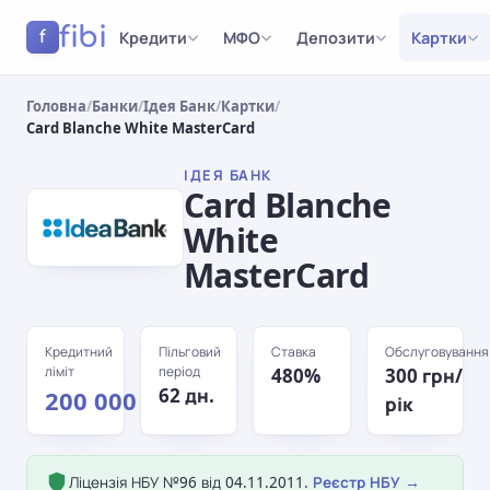
fibi
Кредити
МФО
Депозити
Картки
f
Головна
/
Банки
/
Ідея Банк
/
Картки
/
Card Blanche White MasterCard
ІДЕЯ БАНК
Card Blanche
White
MasterCard
Кредитний
Пільговий
Ставка
Обслуговування
ліміт
період
480%
300 грн/
62 дн.
200 000 грн
рік
Ліцензія НБУ №96 від 04.11.2011.
Реєстр НБУ →