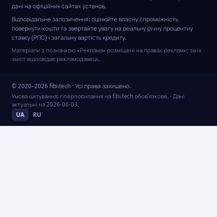
дані на офіційних сайтах установ.
Відповідальне запозичення: оцінюйте власну спроможність
повернути кошти та звертайте увагу на реальну річну процентну
ставку (РПС) і загальну вартість кредиту.
Матеріали з позначкою «Реклама» розміщені на правах реклами; за їх
зміст відповідає рекламодавець.
© 2020–2026 fibi.tech · Усі права захищено.
Умова цитування: гіперпосилання на fibi.tech обов’язкове.
· Дані
актуальні на
2026-06-03
.
UA
RU