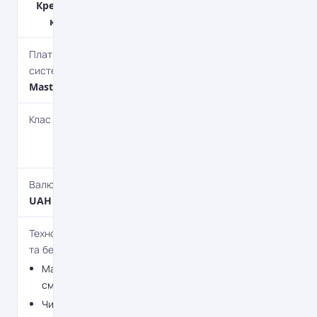
Кредитна
картка
Платіжна
система
MasterCard
Клас картки
Debit
World
Валюта
UAH
Технології
та безпека
Магнітна
смужка
Чип