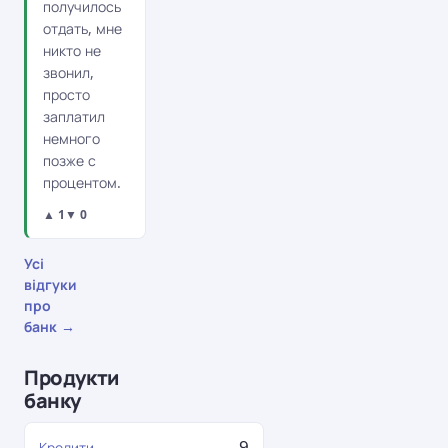
получилось
отдать, мне
никто не
звонил,
просто
заплатил
немного
позже с
процентом.
▲ 1
▼ 0
Усі
відгуки
про
банк →
Продукти
банку
9
Кредити