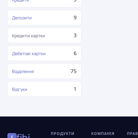
9
Депозити
3
Кредитні картки
6
Дебетові картки
75
Відділення
1
Відгуки
ПРОДУКТИ
КОМПАНІЯ
ПРА
fibi
f