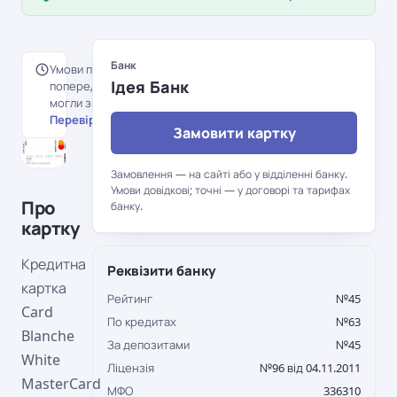
Банк
Умови перенесені з
Ідея Банк
попередньої версії порталу й
могли змінитися.
Перевірити на сайті банку →
Замовити картку
Замовлення — на сайті або у відділенні банку.
Умови довідкові; точні — у договорі та тарифах
Про
банку.
картку
Кредитна
Реквізити банку
картка
Рейтинг
№45
Card
По кредитах
№63
Blanche
За депозитами
№45
White
Ліцензія
№96 від 04.11.2011
MasterCard
МФО
336310