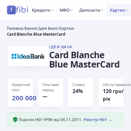
fibi
Кредити
МФО
Депозити
Картки
f
Головна
/
Банки
/
Ідея Банк
/
Картки
/
Card Blanche Blue MasterCard
ІДЕЯ БАНК
Card Blanche
Blue MasterCard
Кредитний
Пільговий
Ставка
Обслуговування
ліміт
період
24%
120 грн/
—
200 000 грн
рік
Ліцензія НБУ №96 від 04.11.2011.
Реєстр НБУ →