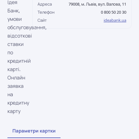
Ідея
Адреса
79008, м. Львів, вул. Валова, 11
Банк,
Телефон
0 800 50 20 30
умови
Сайт
ideabank.ua
обслуговування,
відсоткові
ставки
по
кредитній
карті.
Онлайн
заявка
на
кредитну
карту
Параметри картки