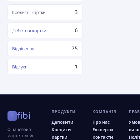
3
Кредитні картки
6
Дебетові картки
75
Відділення
1
Відгуки
ПРОДУКТИ
КОМПАНІЯ
ПРА
fibi
f
Депозити
Про нас
Умо
Фінансовий
Кредити
Експерти
вико
маркетплейс
Картки
Контакти
Полі