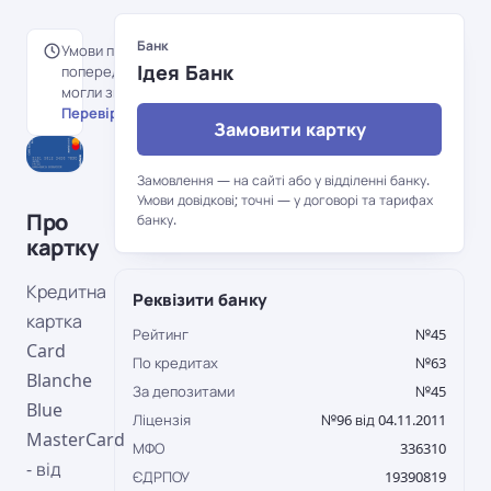
Банк
Умови перенесені з
Ідея Банк
попередньої версії порталу й
могли змінитися.
Перевірити на сайті банку →
Замовити картку
Замовлення — на сайті або у відділенні банку.
Умови довідкові; точні — у договорі та тарифах
Про
банку.
картку
Кредитна
Реквізити банку
картка
Рейтинг
№45
Card
По кредитах
№63
Blanche
За депозитами
№45
Blue
Ліцензія
№96 від 04.11.2011
MasterCard
МФО
336310
- від
ЄДРПОУ
19390819