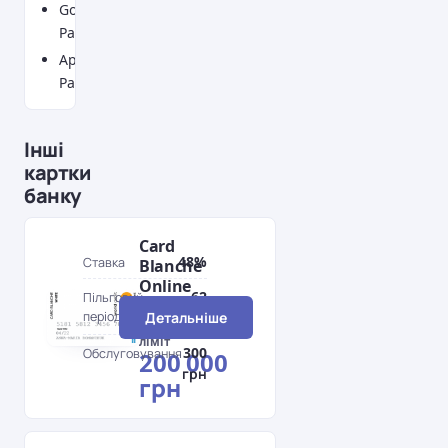
Google
Pay
Apple
Pay
Інші
картки
банку
Card
48%
Ставка
Blanche
Online
62
Пільговий
MasterCard
період
Детальніше
дн.
Кредитний
ліміт
300
Обслуговування
200 000
грн
грн