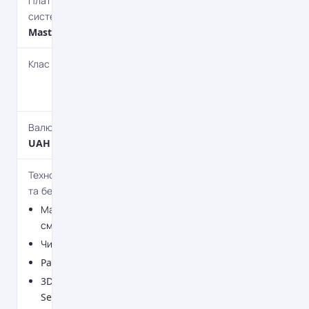
Платіжна
система
MasterCard
Клас картки
Debit
World
Валюта
UAH
Технології
та безпека
Магнітна
смужка
Чип
PayPass
3D
Secure