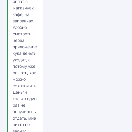
оплат в
магазинах,
кафе, на
заправках.
Удобно
смотреть
через
приложение
куда деньги
уходят, а
потому уже
решать, как
можно
сэкономить.
Деньги
только один
раз не
получилось
отдать, мне
никто не
звонил,