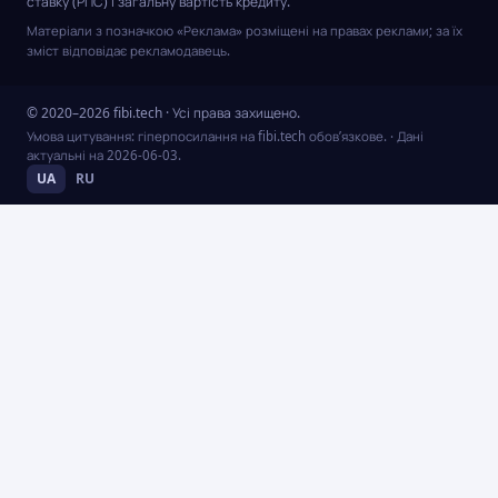
ставку (РПС) і загальну вартість кредиту.
Матеріали з позначкою «Реклама» розміщені на правах реклами; за їх
зміст відповідає рекламодавець.
© 2020–2026 fibi.tech · Усі права захищено.
Умова цитування: гіперпосилання на fibi.tech обов’язкове.
· Дані
актуальні на
2026-06-03
.
UA
RU