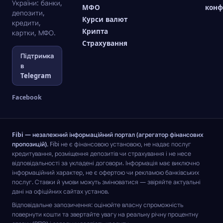
України: банки,
МФО
конф
депозити,
Курси валют
кредити,
Крипта
картки, МФО.
Страхування
Підтримка
в
Telegram
Facebook
Fibi — незалежний інформаційний портал (агрегатор фінансових
пропозицій).
Fibi не є фінансовою установою, не надає послуг
кредитування, розміщення депозитів чи страхування і не несе
відповідальності за укладені договори. Інформація має виключно
інформаційний характер, не є офертою чи рекламою банківських
послуг. Ставки й умови можуть змінюватися — звіряйте актуальні
дані на офіційних сайтах установ.
Відповідальне запозичення: оцінюйте власну спроможність
повернути кошти та звертайте увагу на реальну річну процентну