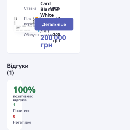
Card
480%
Ставка
Blanche
White
62
Пільговий
MasterCard
період
Детальніше
дн.
Кредитний
ліміт
300
Обслуговування
200 000
грн
грн
Відгуки
(1)
100%
позитивних
відгуків
1
Позитивні
0
Негативні