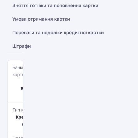
Зняття готівки та поповнення картки
Умови отримання картки
Переваги та недоліки кредитної картки
Штрафи
Банківська
картка
Card
Blanche
Blue
Тип картки
Кредитна
картка