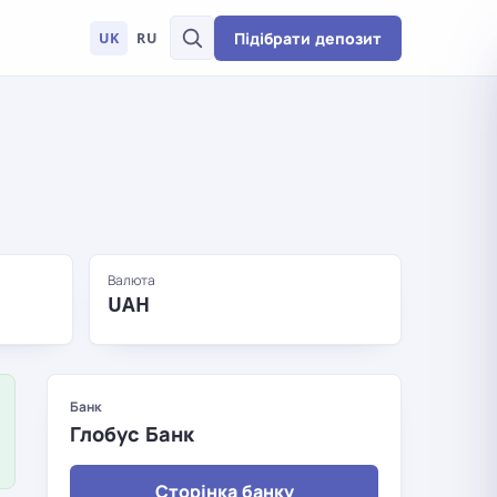
Підібрати депозит
UK
RU
Валюта
UAH
Банк
Глобус Банк
Сторінка банку