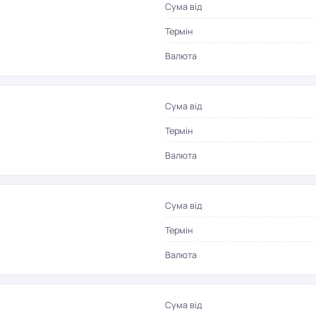
Сума від
Термін
Валюта
Сума від
Термін
Валюта
Сума від
Термін
Валюта
Сума від