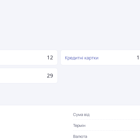
12
1
Кредитні картки
29
я
Сума від
Термін
Валюта