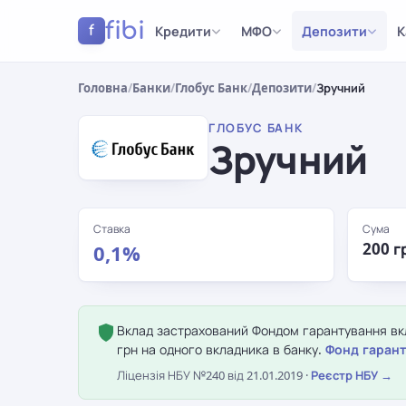
fibi
Кредити
МФО
Депозити
К
f
Головна
/
Банки
/
Глобус Банк
/
Депозити
/
Зручний
ГЛОБУС БАНК
Зручний
Ставка
Сума
200 г
0,1%
Вклад застрахований Фондом гарантування вкл
грн на одного вкладника в банку.
Фонд гарант
Ліцензія НБУ №240 від 21.01.2019 ·
Реєстр НБУ →