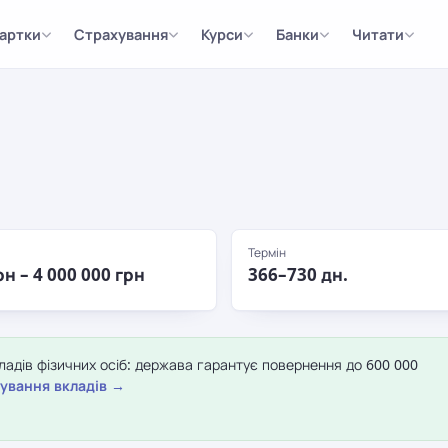
артки
Страхування
Курси
Банки
Читати
Термін
рн – 4 000 000 грн
366–730 дн.
адів фізичних осіб: держава гарантує повернення до 600 000
ування вкладів →