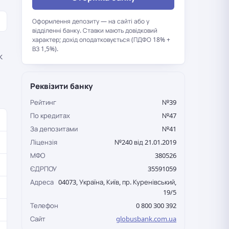
Оформлення депозиту — на сайті або у
відділенні банку. Ставки мають довідковий
характер; дохід оподатковується (ПДФО 18% +
ВЗ 1,5%).
к
Реквізити банку
Рейтинг
№39
По кредитах
№47
За депозитами
№41
Ліцензія
№240 від 21.01.2019
МФО
380526
ЄДРПОУ
35591059
Адреса
04073, Україна, Київ, пр. Куренівський,
19/5
Телефон
0 800 300 392
Сайт
globusbank.com.ua