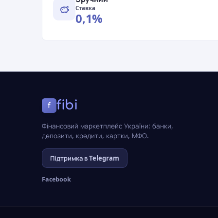
Ставка
0,1%
fibi
f
Фінансовий маркетплейс України: банки,
депозити, кредити, картки, МФО.
Підтримка в Telegram
Facebook