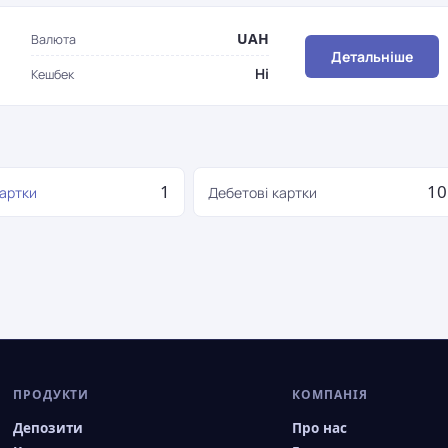
UAH
Валюта
Детальніше
Ні
Кешбек
1
10
картки
Дебетові картки
ПРОДУКТИ
КОМПАНІЯ
Депозити
Про нас