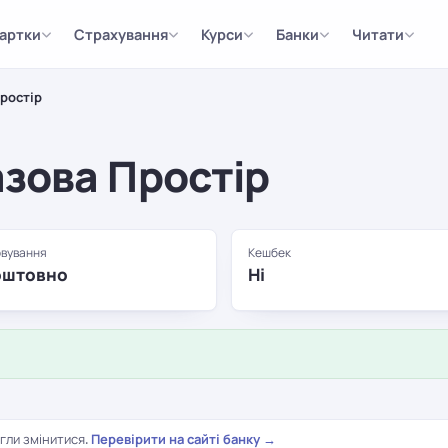
артки
Страхування
Курси
Банки
Читати
Простір
азова Простір
вування
Кешбек
оштовно
Ні
гли змінитися.
Перевірити на сайті банку →