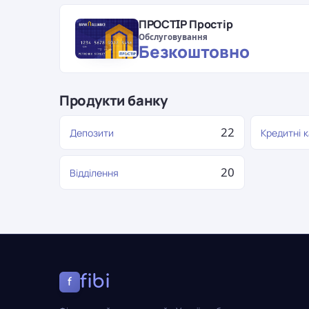
ПРОСТIР Простір
Обслуговування
Безкоштовно
Продукти банку
22
Депозити
Кредитні 
20
Відділення
fibi
f