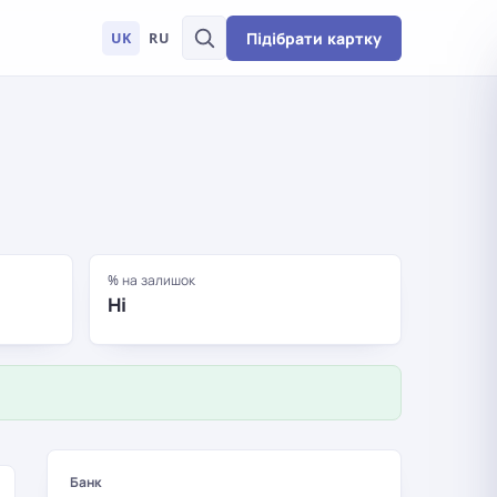
Підібрати картку
UK
RU
% на залишок
Ні
Банк