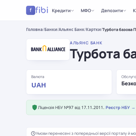
fibi
Кредити
МФО
Депозити
К
f
Головна
/
Банки
/
Альянс Банк
/
Картки
/
Турбота базова 
АЛЬЯНС БАНК
Турбота б
Валюта
Обслуго
Безк
UAH
Ліцензія НБУ №97 від 17.11.2011.
Реєстр НБУ →
Умови перенесені з попередньої версії порталу й мо