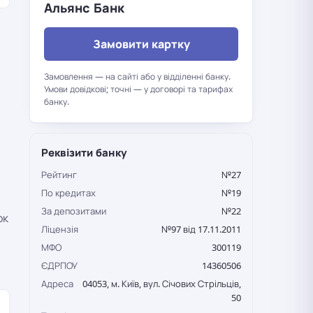
Альянс Банк
Замовити картку
Замовлення — на сайті або у відділенні банку.
Умови довідкові; точні — у договорі та тарифах
банку.
Реквізити банку
Рейтинг
№27
По кредитах
№19
За депозитами
№22
ок
Ліцензія
№97 від 17.11.2011
МФО
300119
ЄДРПОУ
14360506
Адреса
04053, м. Київ, вул. Січових Стрільців,
50