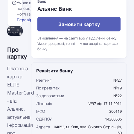
Банк
Умови перенесені з
Альянс Банк
попередньої версії порталу й
могли змінитися.
Перевірити на сайті банку →
Замовити картку
Замовлення — на сайті або у відділенні банку.
Умови довідкові; точні — у договорі та тарифах
Про
банку.
картку
Платіжна
Реквізити банку
картка
Рейтинг
№27
ELITЕ
По кредитах
№19
MasterCard
За депозитами
№22
- від
Ліцензія
№97 від 17.11.2011
Альянс,
МФО
300119
актуальна
ЄДРПОУ
14360506
інформація
Адреса
04053, м. Київ, вул. Січових Стрільців,
про
50