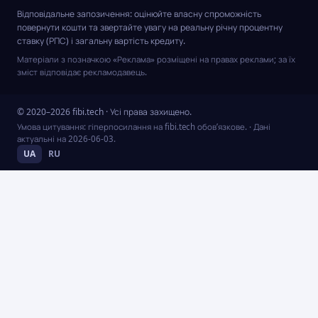
Відповідальне запозичення: оцінюйте власну спроможність
повернути кошти та звертайте увагу на реальну річну процентну
ставку (РПС) і загальну вартість кредиту.
Матеріали з позначкою «Реклама» розміщені на правах реклами; за їх
зміст відповідає рекламодавець.
© 2020–2026 fibi.tech · Усі права захищено.
Умова цитування: гіперпосилання на fibi.tech обов’язкове.
· Дані
актуальні на
2026-06-03
.
UA
RU