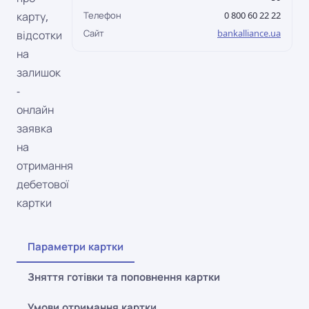
карту,
Телефон
0 800 60 22 22
Сайт
bankalliance.ua
відсотки
на
залишок
-
онлайн
заявка
на
отримання
дебетової
картки
Параметри картки
Зняття готівки та поповнення картки
Умови отримання картки