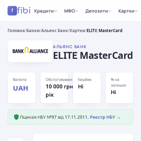
fibi
Кредити
МФО
Депозити
Картки
f
Головна
/
Банки
/
Альянс Банк
/
Картки
/
ELITЕ MasterCard
АЛЬЯНС БАНК
ELITЕ MasterCard
Валюта
Обслуговування
Кешбек
% на
залишок
10 000 грн/
Ні
UAH
Ні
рік
Ліцензія НБУ №97 від 17.11.2011.
Реєстр НБУ →