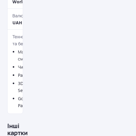
World Elite
Валюта
UAH
Технології
та безпека
Магнітна
смужка
Чип
PayPass
3D
Secure
Google
Pay
Інші
картки