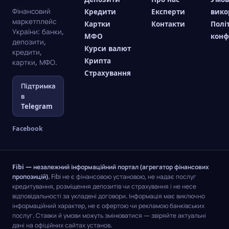
Фінансовий
Кредити
Експерти
вико
маркетплейс
Картки
Контакти
Полі
України: банки,
МФО
конф
депозити,
Курси валют
кредити,
Крипта
картки, МФО.
Страхування
Підтримка
в
Telegram
Facebook
Fibi — незалежний інформаційний портал (агрегатор фінансових
пропозицій).
Fibi не є фінансовою установою, не надає послуг
кредитування, розміщення депозитів чи страхування і не несе
відповідальності за укладені договори. Інформація має виключно
інформаційний характер, не є офертою чи рекламою банківських
послуг. Ставки й умови можуть змінюватися — звіряйте актуальні
дані на офіційних сайтах установ.