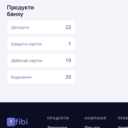
Продукти
банку
22
Депозити
1
Кредитні картки
10
Дебетові картки
20
Відділення
ПРОДУКТИ
КОМПАНІЯ
ПРА
fibi
f
Депозити
Про нас
Умо