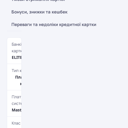
Бонуси, знижки та кешбек
Переваги та недоліки кредитної картки
Банківська
картка
ELITЕ
Тип картки
Платіжна
картка
Платіжна
система
MasterCard
Клас картки