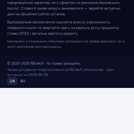
інформаційний характер, не є офертою чи рекламою банківських
послуг. Ставки й умови можуть змінюватися — звіряйте актуальні
дані на офіційних сайтах установ.
Відповідальне запозичення: оцінюйте власну спроможність
повернути кошти та звертайте увагу на реальну річну процентну
ставку (РПС) і загальну вартість кредиту.
Матеріали з позначкою «Реклама» розміщені на правах реклами; за їх
зміст відповідає рекламодавець.
© 2020–2026 fibi.tech · Усі права захищено.
Умова цитування: гіперпосилання на fibi.tech обов’язкове.
· Дані
актуальні на
2026-06-08
.
UA
RU