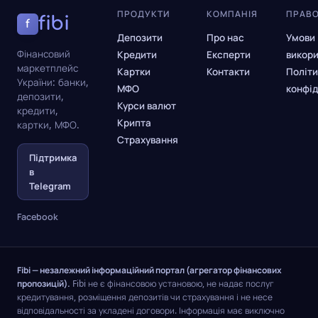
ПРОДУКТИ
КОМПАНІЯ
ПРАВ
fibi
f
Депозити
Про нас
Умови
Фінансовий
Кредити
Експерти
викор
маркетплейс
Картки
Контакти
Політи
України: банки,
МФО
конфід
депозити,
Курси валют
кредити,
Крипта
картки, МФО.
Страхування
Підтримка
в
Telegram
Facebook
Fibi — незалежний інформаційний портал (агрегатор фінансових
пропозицій).
Fibi не є фінансовою установою, не надає послуг
кредитування, розміщення депозитів чи страхування і не несе
відповідальності за укладені договори. Інформація має виключно