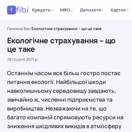
fibi
Кредити
МФО
Депозити
Картки
f
Головна
/
Вікі
/
Екологічне страхування – що це таке
Екологічне страхування – що
це таке
28 грудня 2021 р.
Останнім часом все більш гостро постає
питання екології. Найбільшої шкоди
навколишньому середовищу завдають,
звичайно ж, численні підприємства та
виробництва. Незважаючи на те, що
багато компаній спрямовують ресурси на
зниження шкідливих викидів в атмосферу