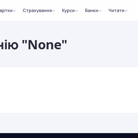
артки
Страхування
Курси
Банки
Читати
нію "None"