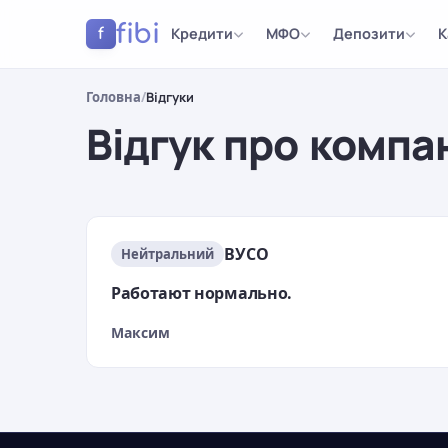
fibi
Кредити
МФО
Депозити
К
f
Головна
/
Відгуки
Відгук про компа
Результати
ВУСО
Нейтральний
Работают нормально.
Максим