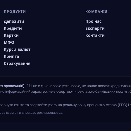
ПРОДУКТИ
КОМПАНІЯ
Депозити
Про нас
Кредити
Експерти
Картки
Контакти
МФО
Курси валют
Крипта
Страхування
их пропозицій).
Fibi не є фінансовою установою, не надає послуг кредитуванн
чно інформаційний характер, не є офертою чи рекламою банківських послуг. 
ернути кошти та звертайте увагу на реальну річну процентну ставку (РПС) і з
за їх зміст відповідає рекламодавець.