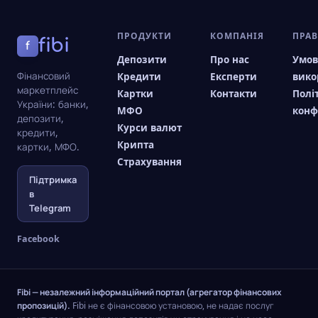
ПРОДУКТИ
КОМПАНІЯ
ПРА
fibi
f
Депозити
Про нас
Умо
Фінансовий
Кредити
Експерти
вико
маркетплейс
Картки
Контакти
Полі
України: банки,
МФО
конф
депозити,
Курси валют
кредити,
Крипта
картки, МФО.
Страхування
Підтримка
в
Telegram
Facebook
Fibi — незалежний інформаційний портал (агрегатор фінансових
пропозицій).
Fibi не є фінансовою установою, не надає послуг