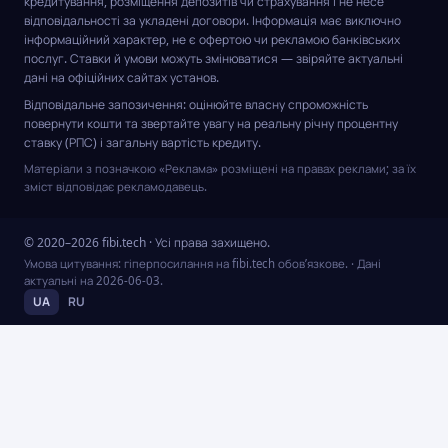
кредитування, розміщення депозитів чи страхування і не несе
відповідальності за укладені договори. Інформація має виключно
інформаційний характер, не є офертою чи рекламою банківських
послуг. Ставки й умови можуть змінюватися — звіряйте актуальні
дані на офіційних сайтах установ.
Відповідальне запозичення: оцінюйте власну спроможність
повернути кошти та звертайте увагу на реальну річну процентну
ставку (РПС) і загальну вартість кредиту.
Матеріали з позначкою «Реклама» розміщені на правах реклами; за їх
зміст відповідає рекламодавець.
© 2020–2026 fibi.tech · Усі права захищено.
Умова цитування: гіперпосилання на fibi.tech обов’язкове.
· Дані
актуальні на
2026-06-03
.
UA
RU