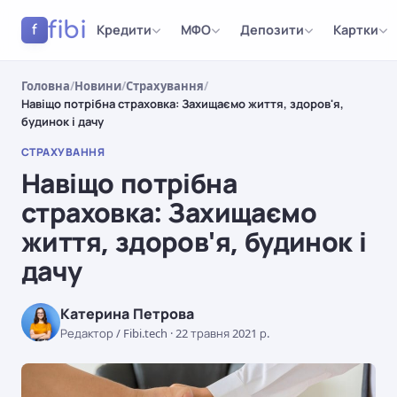
fibi
Кредити
МФО
Депозити
Картки
f
Головна
/
Новини
/
Страхування
/
Навіщо потрібна страховка: Захищаємо життя, здоров'я,
будинок і дачу
СТРАХУВАННЯ
Навіщо потрібна
страховка: Захищаємо
життя, здоров'я, будинок і
дачу
Катерина Петрова
Редактор / Fibi.tech
·
22 травня 2021 р.
СТРАХУВАННЯ