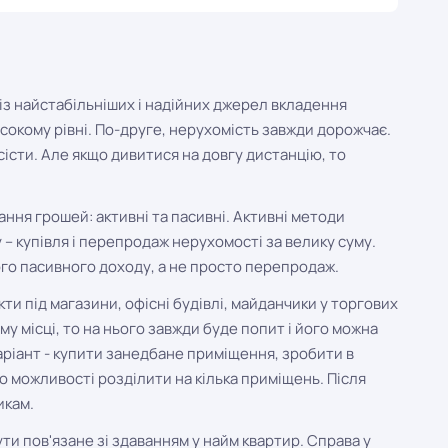
із найстабільніших і надійних джерел вкладення
сокому рівні. По-друге, нерухомість завжди дорожчає.
сісти. Але якщо дивитися на довгу дистанцію, то
ання грошей: активні та пасивні. Активні методи
 купівля і перепродаж нерухомості за велику суму.
го пасивного доходу, а не просто перепродаж.
ти під магазини, офісні будівлі, майданчики у торгових
у місці, то на нього завжди буде попит і його можна
аріант - купити занедбане приміщення, зробити в
о можливості розділити на кілька приміщень. Після
икам.
ти пов'язане зі здаванням у найм квартир. Справа у