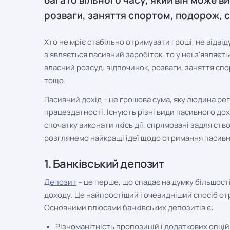
багато вільного часу, який він може в
розваги, заняття спортом, подорож, ст
Хто не мріє стабільно отримувати гроші, не відв
з'являється пасивний заробіток, то у неї з'являєт
власний розсуд: відпочинок, розваги, заняття спо
тощо.
Пасивний дохід – це грошова сума, яку людина рег
працездатності. Існують різні види пасивного дох
спочатку виконати якісь дії, спрямовані задля ств
розглянемо найкращі ідеї щодо отримання пасивн
1. Банківський депозит
Депозит
– це перше, що спадає на думку більшос
доходу. Це найпростіший і очевидніший спосіб от
Основними плюсами банківських депозитів є:
Різноманітність пропозицій і додаткових опцій