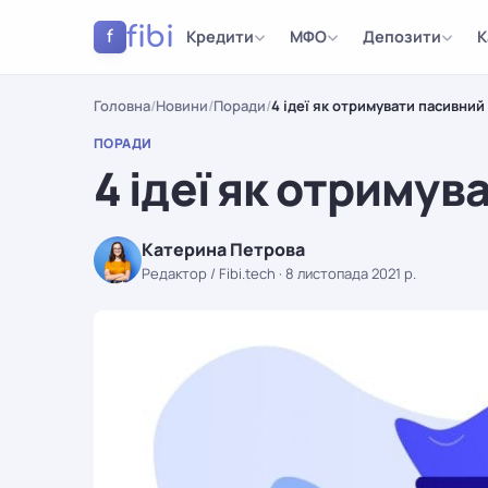
fibi
Кредити
МФО
Депозити
К
f
Головна
/
Новини
/
Поради
/
4 ідеї як отримувати пасивний
ПОРАДИ
4 ідеї як отримув
Катерина Петрова
Редактор / Fibi.tech
·
8 листопада 2021 р.
ПОРАДИ