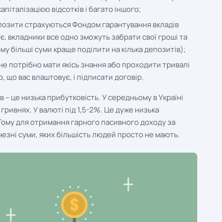
апіталізацією відсотків і багато іншого;
депозити страхуються Фондом гарантування вкладів
, вкладники все одно зможуть забрати свої гроші та
му більші суми краще поділити на кілька депозитів);
 не потрібно мати якісь знання або проходити тривалі
 що вас влаштовує, і підписати договір.
в – це низька прибутковість. У середньому в Україні
гривнях. У валюті під 1,5-2%. Це дуже низька
 Тому для отримання гарного пасивного доходу за
езні суми, яких більшість людей просто не мають.