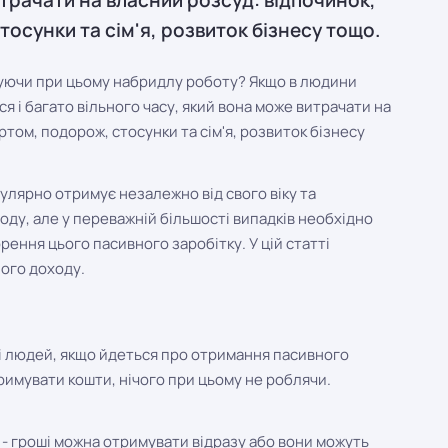
итрачати на власний розсуд: відпочинок,
осунки та сім'я, розвиток бізнесу тощо.
ідуючи при цьому набридлу роботу? Якщо в людини
ься і багато вільного часу, який вона може витрачати на
ртом, подорож, стосунки та сім'я, розвиток бізнесу
улярно отримує незалежно від свого віку та
оду, але у переважній більшості випадків необхідно
орення цього пасивного заробітку. У цій статті
ого доходу.
ті людей, якщо йдеться про отримання пасивного
римувати кошти, нічого при цьому не роблячи.
 - гроші можна отримувати відразу або вони можуть