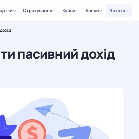
артки
Страхування
Курси
Банки
Читати
 дохід
ати пасивний дохід