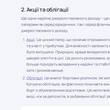
2. Акції та облігації
Ще одне надійне джерело пасивного доходу – це
паперами як серед юридичних, так і серед фізичних 
джерел пасивного доходу.
Акції
. Це цінний папір, що означає отримання п
та участі у прибутках. Для власності залежить ві
було випущено. Природно, краще вкладатися в п
швидко злетіти в ціні. Це досить ризиковано, 
більше підходить вкладення у надійні та стабіл
зате і ризиків менше.
Облігації
. Це аналог боргових розписок, які в
Купуючи облігацію, ви фактично позичаєте еміт
борг з обумовленими відсотками. Це непогана 
вищі, ніж за депозитів, а за бажання облігації