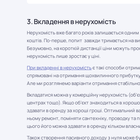
3. Вкладення в нерухомість
Нерухомість вже багато років залишається одним 
коштів. По-перше, попит завжди тримається на ви
Безумовно, на короткій дистанції ціни можуть про
нерухомість лише зростає у ціні.
При вкладенні в нерухомість
є такі способи отрим
спрямовані на отримання щохвилинного прибутку –
Але ми розглянемо варіанти отримання стабільно
Вкладатися можна у комерційну нерухомість (об'єк
центрах тощо). Якщо об'єкт знаходиться в хорошом
здавати в оренду за хороші гроші. Оптимальний в
ньому ремонт, поміняти сантехніку, проводку та п
цього його можна здавати в оренду кільком власн
Також створення пасивного доходу з нуля може бу