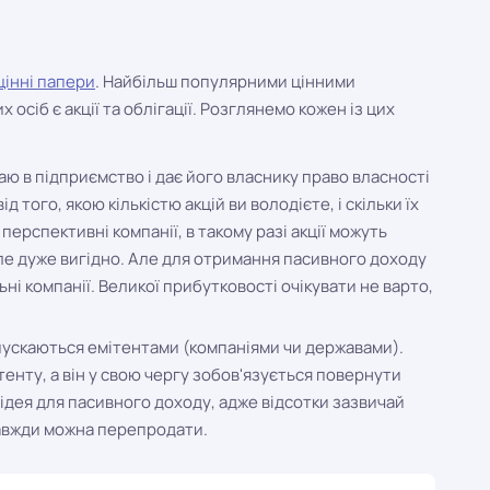
цінні папери
. Найбільш популярними цінними
осіб є акції та облігації. Розглянемо кожен із цих
аю в підприємство і дає його власнику право власності
д того, якою кількістю акцій ви володієте, і скільки їх
ерспективні компанії, в такому разі акції можуть
але дуже вигідно. Але для отримання пасивного доходу
ьні компанії. Великої прибутковості очікувати не варто,
ипускаються емітентами (компаніями чи державами).
енту, а він у свою чергу зобов'язується повернути
ідея для пасивного доходу, адже відсотки зазвичай
 завжди можна перепродати.