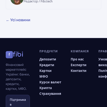
Редактор / Fibi.tech
← Усі новини
ПРОДУКТИ
КОМПАНІЯ
ПРА
fibi
f
Депозити
Про нас
Умо
Фінансовий
Кредити
Експерти
вико
маркетплейс
Картки
Контакти
Полі
України: банки,
МФО
конф
депозити,
Курси валют
кредити,
Крипта
картки, МФО.
Страхування
Підтримка
в