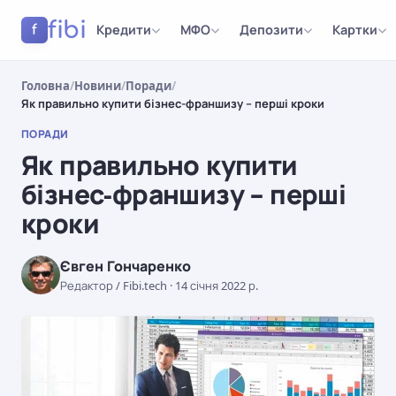
fibi
Кредити
МФО
Депозити
Картки
f
Головна
/
Новини
/
Поради
/
Як правильно купити бізнес-франшизу – перші кроки
ПОРАДИ
Як правильно купити
бізнес-франшизу – перші
кроки
Євген Гончаренко
Редактор / Fibi.tech
·
14 січня 2022 р.
ПОРАДИ