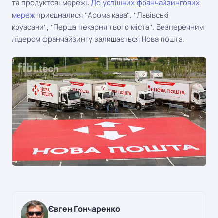
та продуктові мережі.
До успішних франчайзингових
мереж
приєдналися "Арома кава", "Львівські
круасани", "Перша пекарня твого міста". Безперечним
лідером франчайзингу залишається Нова пошта.
Євген Гончаренко