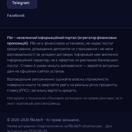
Telegram
Facebook
Fibi — незалежний інформаційний портал (агрегатор фінансових
пропозицій).
Fibi не є фінансовою установою, не надає послуг
кредитування, розміщення депозитів чи страхування і не несе
відповідальності за укладені договори. Інформація має виключно
інформаційний характер, не є офертою чи рекламою банківських
послуг. Ставки й умови можуть змінюватися — звіряйте актуальні
дані на офіційних сайтах установ.
Відповідальне запозичення: оцінюйте власну спроможність
повернути кошти та звертайте увагу на реальну річну процентну
ставку (РПС) і загальну вартість кредиту.
Матеріали з позначкою «Реклама» розміщені на правах реклами; за їх
зміст відповідає рекламодавець.
© 2020–2026 fibi.tech · Усі права захищено.
Умова цитування: гіперпосилання на fibi.tech обов’язкове.
· Дані
актуальні на
2026-06-03
.