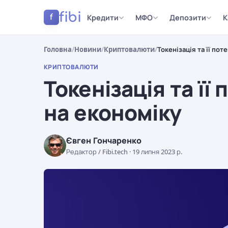
fibi
Кредити
МФО
Депозити
К
f
Головна
/
Новини
/
Криптовалюти
/
Токенізація та її по
КРИПТОВАЛЮТИ
Токенізація та її
на економіку
Євген Гончаренко
Редактор / Fibi.tech
·
19 липня 2023 р.
КРИПТОВАЛЮТИ