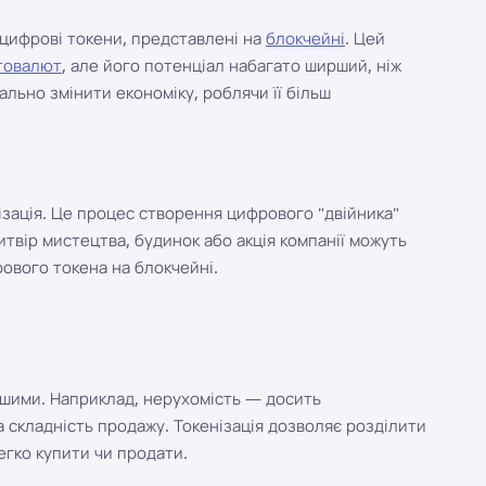
 цифрові токени, представлені на
блокчейні
. Цей
товалют
, але його потенціал набагато ширший, ніж
льно змінити економіку, роблячи її більш
ізація. Це процес створення цифрового "двійника"
итвір мистецтва, будинок або акція компанії можуть
рового токена на блокчейні.
нішими. Наприклад, нерухомість — досить
а складність продажу. Токенізація дозволяє розділити
легко купити чи продати.