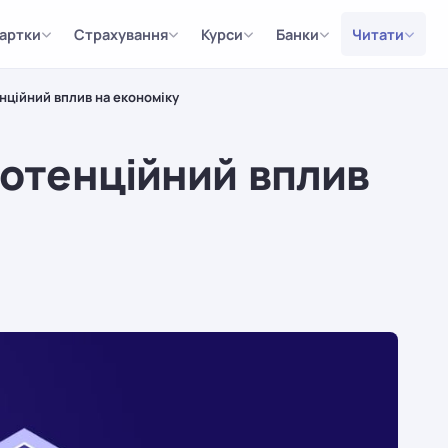
артки
Страхування
Курси
Банки
Читати
тенційний вплив на економіку
 потенційний вплив