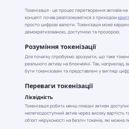
Токенізація - це процес перетворення активів на
концепт почав реалізовуватися з приходом
крип
просто цифрові валюти. Токенізація може кардина
демократизованою, доступною та прозорою.
Розуміння токенізації
Для початку спробуємо зрозуміти, що таке токен
реального активу на блокчейні. Так, наприклад, в
бути токенізовані та представлені у вигляді циф
Переваги токенізації
Ліквідність
Токенізація робить менш ліквідні активи доступ
нелегкодоступний актив через високу вартість т
об'єкт нерухомості на безліч токенів, які можна 