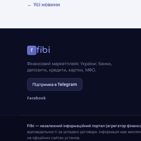
← Усі новини
fibi
f
Фінансовий маркетплейс України: банки,
депозити, кредити, картки, МФО.
Підтримка в Telegram
Facebook
Fibi — незалежний інформаційний портал (агрегатор фінансо
відповідальності за укладені договори. Інформація має виклю
на офіційних сайтах установ.