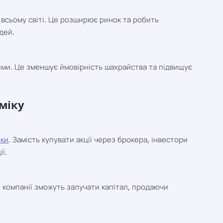
 всьому світі. Це розширює ринок та робить
дей.
рими. Це зменшує ймовірність шахрайства та підвищує
оміку
нки
. Замість купувати акції через брокера, інвестори
ї.
и компанії зможуть залучати капітал, продаючи