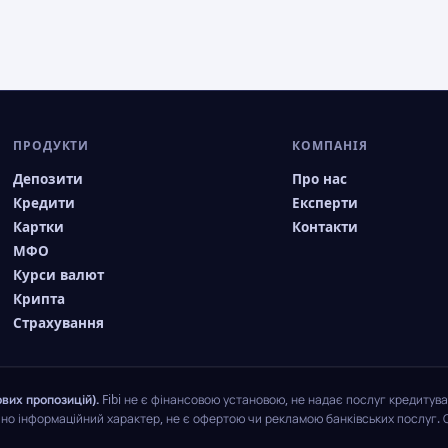
ПРОДУКТИ
КОМПАНІЯ
Депозити
Про нас
Кредити
Експерти
Картки
Контакти
МФО
Курси валют
Крипта
Страхування
вих пропозицій).
Fibi не є фінансовою установою, не надає послуг кредитува
чно інформаційний характер, не є офертою чи рекламою банківських послуг. 