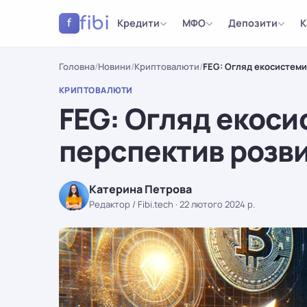
fibi
Кредити
МФО
Депозити
К
f
Головна
/
Новини
/
Криптовалюти
/
FEG: Огляд екосистеми
КРИПТОВАЛЮТИ
FEG: Огляд екоси
перспектив розв
Катерина Петрова
Редактор / Fibi.tech
·
22 лютого 2024 р.
КРИПТОВАЛЮТИ