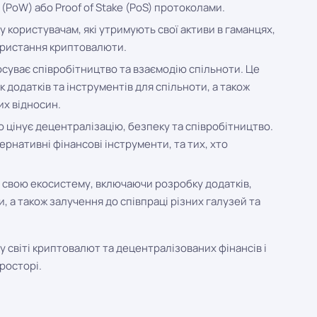
 (PoW) або Proof of Stake (PoS) протоколами.
користувачам, які утримують свої активи в гаманцях,
ористання криптовалюти.
осуває співробітництво та взаємодію спільноти. Це
додатків та інструментів для спільноти, а також
их відносин.
о цінує децентралізацію, безпеку та співробітництво.
ернативні фінансові інструменти, та тих, хто
є свою екосистему, включаючи розробку додатків,
 а також залучення до співпраці різних галузей та
 світі криптовалют та децентралізованих фінансів і
росторі.