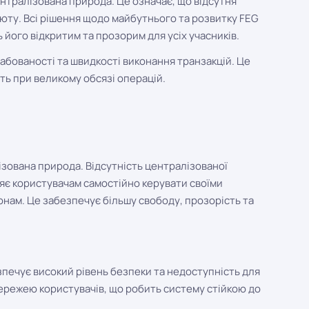
нтралізована природа. Це означає, що відсутня
юту. Всі рішення щодо майбутнього та розвитку FEG
його відкритим та прозорим для усіх учасників.
абованості та швидкості виконання транзакцій. Це
ть при великому обсязі операцій.
зована природа. Відсутність централізованої
яє користувачам самостійно керувати своїми
онам. Це забезпечує більшу свободу, прозорість та
печує високий рівень безпеки та недоступність для
мережею користувачів, що робить систему стійкою до