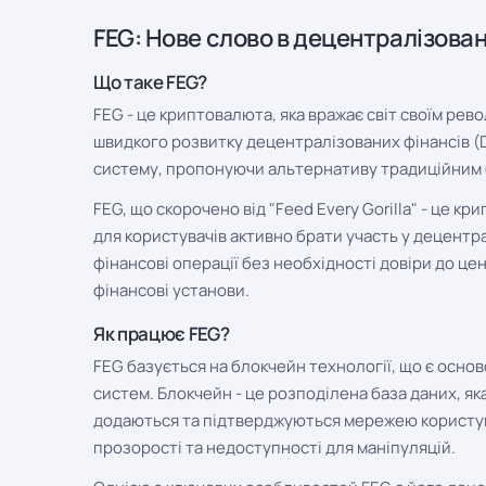
FEG: Нове слово в децентралізова
Що таке FEG?
FEG - це криптовалюта, яка вражає світ своїм рев
швидкого розвитку децентралізованих фінансів (
систему, пропонуючи альтернативу традиційним б
FEG, що скорочено від "Feed Every Gorilla" - це 
для користувачів активно брати участь у децентра
фінансові операції без необхідності довіри до це
фінансові установи.
Як працює FEG?
FEG базується на блокчейн технології, що є осн
систем. Блокчейн - це розподілена база даних, яка
додаються та підтверджуються мережею користува
прозорості та недоступності для маніпуляцій.