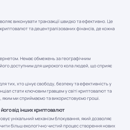
зволяє виконувати транзакції швидко та ефективно. Це
 криптовалют та децентралізованих фінансів, де кожна
нтернетом. Немає обмежень за географічним
 його доступним для широкого кола людей, що сприяє
я тих, хто цінує свободу, безпеку та ефективність у
енціал стати ключовим гравцем у світі криптовалют та
, яким ми сприймаємо та використовуємо гроші.
ь його від інших криптовалют
овує унікальний механізм блокування, який дозволяє
печити більш екологічно чистий процес створення нових