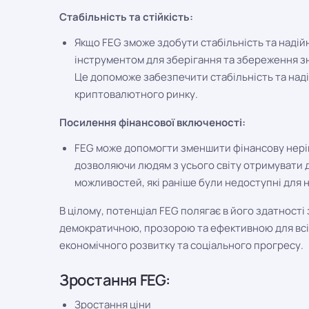
Стабільність та стійкість:
Якщо FEG зможе здобути стабільність та надійн
інструментом для зберігання та збереження зн
Це допоможе забезпечити стабільність та наді
криптовалютного ринку.
Посилення фінансової включеності:
FEG може допомогти зменшити фінансову нерів
дозволяючи людям з усього світу отримувати д
можливостей, які раніше були недоступні для н
В цілому, потенціал FEG полягає в його здатності
демократичною, прозорою та ефективною для всіх
економічного розвитку та соціального прогресу.
Зростання FEG:
Зростання ціни