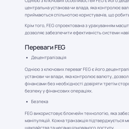
Однією з ключових особливостей FEG є його деце
центральна установа чи влада, яка контролює вал
приймаються спільнотою користувачів, що робить 
Крім того, FEG спроектована з урахуванням масшт
дозволяє забезпечити ефективність системи наві
Переваги FEG
Децентралізація
Однією з ключових переваг FEG є його децентралі
установи чи влади, яка контролює валюту, дозвол
фінансами без необхідності довіряти третім стор
безпеку у фінансових операціях.
Безпека
FEG використовує блокчейн технологію, яка забез
маніпуляцій. Кожна транзакція підтверджується 
шахрайства та несанкціонованого доступу.