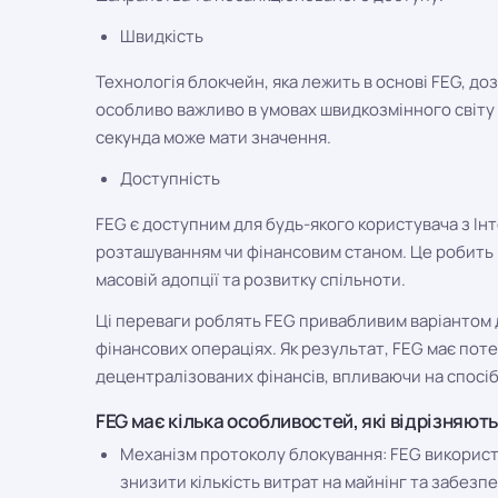
Швидкість
Технологія блокчейн, яка лежить в основі FEG, до
особливо важливо в умовах швидкозмінного світу
секунда може мати значення.
Доступність
FEG є доступним для будь-якого користувача з І
розташуванням чи фінансовим станом. Це робить
масовій адопції та розвитку спільноти.
Ці переваги роблять FEG привабливим варіантом дл
фінансових операціях. Як результат, FEG має пот
децентралізованих фінансів, впливаючи на спосіб
FEG має кілька особливостей, які відрізняют
Механізм протоколу блокування: FEG використ
знизити кількість витрат на майнінг та забез