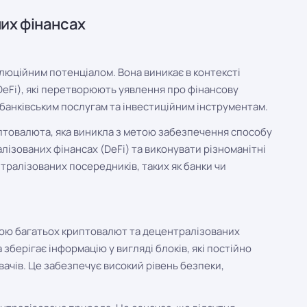
них фінансах
олюційним потенціалом. Вона виникає в контексті
DeFi), які перетворюють уявлення про фінансову
анківським послугам та інвестиційним інструментам.
криптовалюта, яка виникла з метою забезпечення способу
лізованих фінансах (DeFi) та виконувати різноманітні
нтралізованих посередників, таких як банки чи
овою багатьох криптовалют та децентралізованих
 зберігає інформацію у вигляді блоків, які постійно
чів. Це забезпечує високий рівень безпеки,