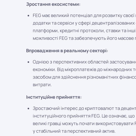
Зростання екосистеми:
FEG має великий потенціал для розвитку своєї
додатки та сервіси у сфері децентралізованих 
платформи, кредитні протоколи, ставки та інші
можливості FEG та забезпечують його масове 
Впровадження в реальному секторі:
Однією з перспективних областей застосуванн
економіки. Від мікроплатежів до міжнародних 
засобом для здійснення різноманітних фінанс
витрати.
Інституційне прийняття:
Зростаючий інтерес до криптовалют та децент
інституційного прийняття FEG. Це означає, що 
великі гравці можуть почати використовувати FE
у стабільний та перспективний актив.