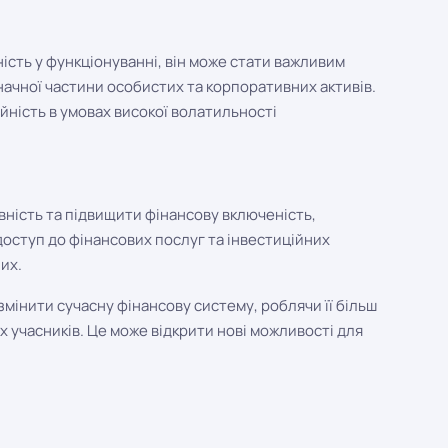
ість у функціонуванні, він може стати важливим
ачної частини особистих та корпоративних активів.
йність в умовах високої волатильності
ність та підвищити фінансову включеність,
оступ до фінансових послуг та інвестиційних
их.
 змінити сучасну фінансову систему, роблячи її більш
 учасників. Це може відкрити нові можливості для