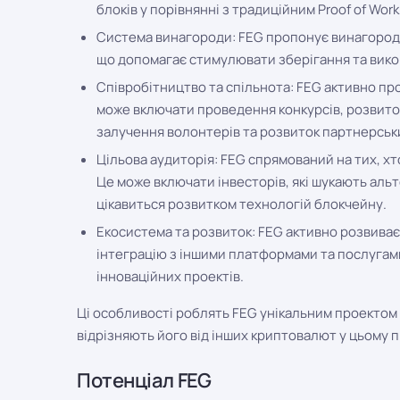
блоків у порівнянні з традиційним Proof of Work
Система винагороди: FEG пропонує винагороду 
що допомагає стимулювати зберігання та вик
Співробітництво та спільнота: FEG активно пр
може включати проведення конкурсів, розвиток 
залучення волонтерів та розвиток партнерськ
Цільова аудиторія: FEG спрямований на тих, хт
Це може включати інвесторів, які шукають альт
цікавиться розвитком технологій блокчейну.
Екосистема та розвиток: FEG активно розвива
інтеграцію з іншими платформами та послугами,
інноваційних проектів.
Ці особливості роблять FEG унікальним проектом у
відрізняють його від інших криптовалют у цьому п
Потенціал FEG