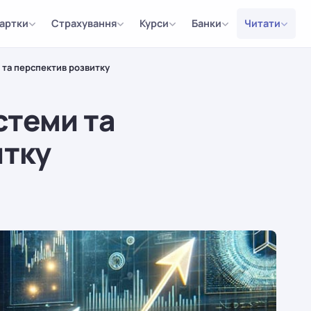
артки
Страхування
Курси
Банки
Читати
 та перспектив розвитку
стеми та
итку