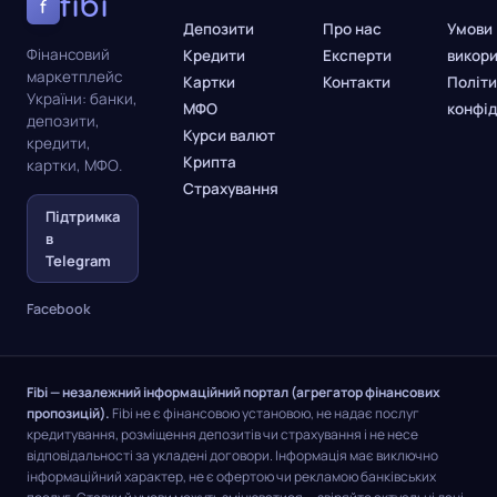
fibi
f
Депозити
Про нас
Умови
Фінансовий
Кредити
Експерти
викор
маркетплейс
Картки
Контакти
Політи
України: банки,
МФО
конфід
депозити,
Курси валют
кредити,
Крипта
картки, МФО.
Страхування
Підтримка
в
Telegram
Facebook
Fibi — незалежний інформаційний портал (агрегатор фінансових
пропозицій).
Fibi не є фінансовою установою, не надає послуг
кредитування, розміщення депозитів чи страхування і не несе
відповідальності за укладені договори. Інформація має виключно
інформаційний характер, не є офертою чи рекламою банківських