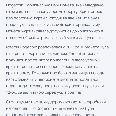
Dogecoin – оригінальна мем-монета, яка нещодавно
отримала свою власну дорожню карту. Криптопрект
без дорожньої карти сьогодні явище неймовірне і
незрозуміле для всіх учасників крипторинка, тому
монета-жарт вирішила долучитися до криптомиру в
повному обсязі, отримавши свій «шлях слідування».
Історія Dogecoin розпочалася у 2013 році. Монета була
створена із жартівливим ухилом. Творці не могли і
подумати про те, якого приголомшливого успіху
криптопроект досягне через 9 років існування на
крипторинку. Говорячи про його становище сьогодні,
варто зазначити, що монета змогла подолати всі
перешкоди та складності на шляху розвитку, ставши
12-ою за величиною серед усіх проектів.
Оголошуючи про появу дорожньої карти, розробники
наголосили, що Dogecoin – це монета, яка була
спочатку і назавжди залишиться заснованою на