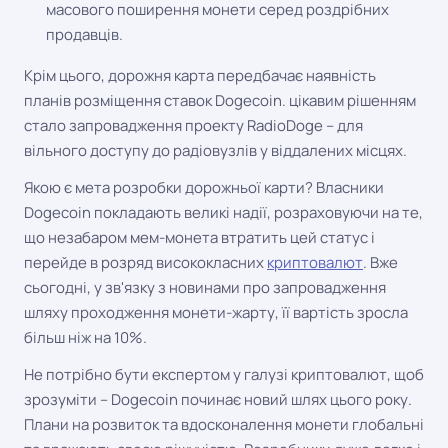
масового поширення монети серед роздрібних
продавців.
Крім цього, дорожня карта передбачає наявність
планів розміщення ставок Dogecoin. цікавим рішенням
стало запровадження проекту RadioDoge – для
вільного доступу до радіовузлів у віддалених місцях.
Якою є мета розробки дорожньої карти? Власники
Dogecoin покладають великі надії, розраховуючи на те,
що незабаром мем-монета втратить цей статус і
перейде в розряд висококласних
криптовалют
. Вже
сьогодні, у зв'язку з новинами про запровадження
шляху проходження монети-жарту, її вартість зросла
більш ніж на 10%.
Не потрібно бути експертом у галузі криптовалют, щоб
зрозуміти – Dogecoin починає новий шлях цього року.
Плани на розвиток та вдосконалення монети глобальні