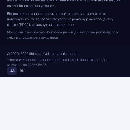
послуг. Ставки й умови можуть змінюватися — звіряйте актуальні дані
на офіційних сайтах установ.
Відповідальне запозичення: оцінюйте власну спроможність
повернути кошти та звертайте увагу на реальну річну процентну
ставку (РПС) і загальну вартість кредиту.
Матеріали з позначкою «Реклама» розміщені на правах реклами; за їх
зміст відповідає рекламодавець.
© 2020–2026 fibi.tech · Усі права захищено.
Умова цитування: гіперпосилання на fibi.tech обов’язкове.
· Дані
актуальні на
2026-06-03
.
UA
RU