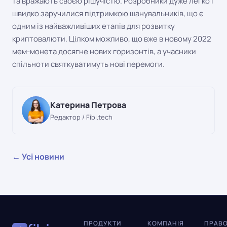
та вражають своєю рішучістю. Розробники дуже легко і
швидко заручилися підтримкою шанувальників, що є
одним із найважливіших етапів для розвитку
криптовалюти. Цілком можливо, що вже в новому 2022
мем-монета досягне нових горизонтів, а учасники
спільноти святкуватимуть нові перемоги.
Катерина Петрова
Редактор / Fibi.tech
← Усі новини
ПРОДУКТИ
КОМПАНІЯ
ПРАВ