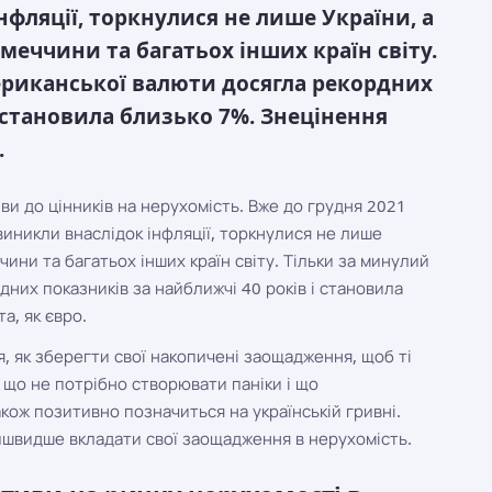
фляції, торкнулися не лише України, а
імеччини та багатьох інших країн світу.
ериканської валюти досягла рекордних
і становила близько 7%. Знецінення
.
ви до цінників на нерухомість. Вже до грудня 2021
виникли внаслідок інфляції, торкнулися не лише
ччини та багатьох інших країн світу. Тільки за минулий
дних показників за найближчі 40 років і становила
а, як євро.
я, як зберегти свої накопичені заощадження, щоб ті
 що не потрібно створювати паніки і що
кож позитивно позначиться на українській гривні.
йшвидше вкладати свої заощадження в нерухомість.