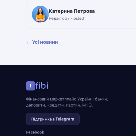
Катерина Петрова
Редактор / Fibi.tech
← Усі новини
fibi
f
Фінансовий маркетплейс України: банки,
депозити, кредити, картки, МФО.
Підтримка в Telegram
Facebook