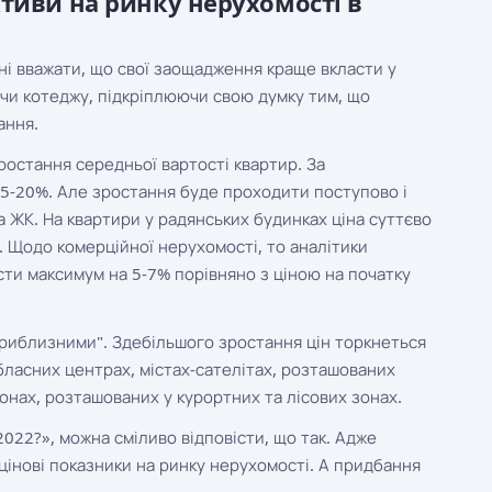
ктиви на ринку нерухомості в
ні вважати, що свої заощадження краще вкласти у
 чи котеджу, підкріплюючи свою думку тим, що
ання.
зростання середньої вартості квартир. За
15-20%. Але зростання буде проходити поступово і
а ЖК. На квартири у радянських будинках ціна суттєво
%. Щодо комерційної нерухомості, то аналітики
сти максимум на 5-7% порівняно з ціною на початку
риблизними". Здебільшого зростання цін торкнеться
бласних центрах, містах-сателітах, розташованих
онах, розташованих у курортних та лісових зонах.
2022?», можна сміливо відповісти, що так. Адже
цінові показники на ринку нерухомості. А придбання