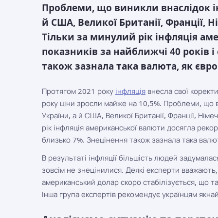
Проблеми, що виникли внаслідок ін
й США, Великої Британії, Франції, Н
Тільки за минулий рік інфляція ам
показників за найближчі 40 років 
також зазнала така валюта, як євро
Протягом 2021 року
інфляція
внесла свої коректи
року ціни зросли майже на 10,5%. Проблеми, що 
України, а й США, Великої Британії, Франції, Німе
рік інфляція американської валюти досягла рекор
близько 7%. Знецінення також зазнала така валют
В результаті інфляції більшість людей задумалас
зовсім не знецінилися. Деякі експерти вважають,
американський долар скоро стабілізується, що та
Інша група експертів рекомендує українцям якна