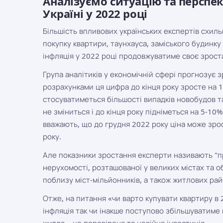
Аналізуємо ситуацію та перспе
Україні у 2022 році
Більшість впливових українських експертів схиль
покупку квартири, таунхауса, заміського будинку
інфляція у 2022 році продовжуватиме своє зрост
Група аналітиків у економічній сфері прогнозує 
розрахунками ця цифра до кінця року зросте на 
стосуватиметься більшості випадків новобудов т
не зміниться і до кінця року підніметься на 5-10
вважають, що до грудня 2022 року ціна може зро
року.
Але показники зростання експерти називають "п
нерухомості, розташованої у великих містах та о
поблизу міст-мільйонників, а також житлових рай
Отже, на питання «чи варто купувати квартиру в 
інфляція так чи інакше поступово збільшуватиме 
житла – це перевірена та надійна інвестиція.