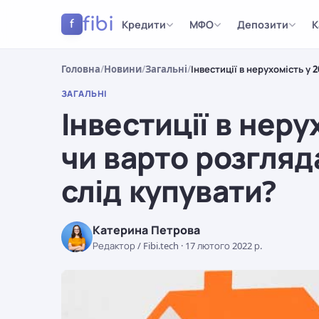
fibi
Кредити
МФО
Депозити
К
f
Головна
/
Новини
/
Загальні
/
Інвестиції в нерухомість у 
ЗАГАЛЬНІ
Інвестиції в неру
чи варто розгляд
слід купувати?
Катерина Петрова
Редактор / Fibi.tech
·
17 лютого 2022 р.
ЗАГАЛЬНІ