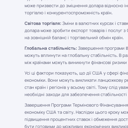
може призвести до зміцнення долара відносно і
торгівлю і конкурентоспроможність країн.
Світова торгівля:
Зміни в валютних курсах і став
долара може зробити експорт товарів і послуг
на зовнішній баланс і торгівельний обмін країн.
Глобальна стабільність:
Завершення програми BT
можуть вплинути на глобальну стабільність. В раз
між країнами можуть виникнути фінансові ризики і
Усі ці фактори показують, що дії США у сфері фі
економіки. Вони можуть викликати ланцюжкову р
стан країн і регіонів у всьому світі. Тому слід у
необхідні заходи для забезпечення стабільності 
Завершення Програми Термінового Фінансування
економіку США та світу. Наслідки цього кроку мо
підвищення процентних ставок і обмеження досту
бути готовими до можливих економічних викликів