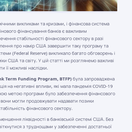
мічними викликами та кризами, і фінансова система
мінового фінансування банків є важливим
ечення стабільності фінансового сектору в разі
млення про намір США завершити таку програму та
теми (Federal Reserve) викликало багато обговорень і
ки США та світу. У цій статті ми розглянемо важливі
ти її можливі наслідки.
nk Term Funding Program, BTFP)
була запроваджена
 на негативні впливи, які мала пандемія COVID-19
овною метою програми було забезпечення фінансового
об вони могли продовжувати надавати позики
стабільність фінансового сектору.
ншення ліквідності в банківській системі США. Без
зіткнутися з труднощами у забезпеченні достатньої