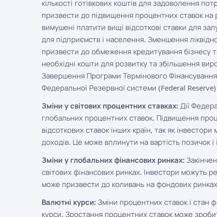
кількості готівкових коштів для задоволення по
призвести до підвищення процентних ставок на ри
вимушені платити вищі відсоткові ставки для зал
для підприємств і населення. Зменшення ліквідн
призвести до обмеження кредитування бізнесу т
необхідні кошти для розвитку та збільшення вир
Завершення Програми Термінового Фінансування Б
Федеральної Резервної системи (Federal Reserve)
Зміни у світових процентних ставках:
Дії Федер
глобальних процентних ставок. Підвищення про
відсоткових ставок інших країн, так як інвестори
доходів. Це може вплинути на вартість позичок і 
Зміни у глобальних фінансових ринках:
Закінчен
світових фінансових ринках. Інвестори можуть р
може призвести до коливань на фондових ринках
Валютні курси:
Зміни процентних ставок і стан 
курси. Зростання процентних ставок може зроби