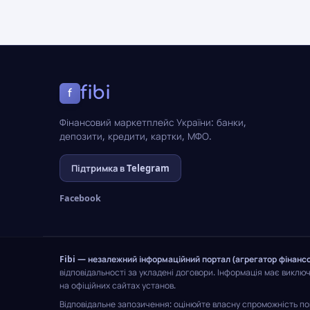
fibi
f
Фінансовий маркетплейс України: банки,
депозити, кредити, картки, МФО.
Підтримка в Telegram
Facebook
Fibi — незалежний інформаційний портал (агрегатор фінансо
відповідальності за укладені договори. Інформація має виклю
на офіційних сайтах установ.
Відповідальне запозичення: оцінюйте власну спроможність пов