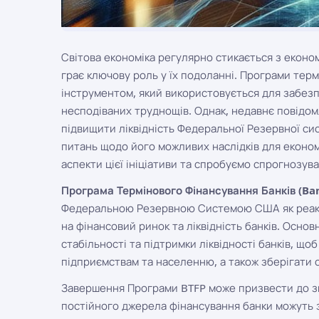
Світова економіка регулярно стикається з еконо
грає ключову роль у їх подоланні. Програми тер
інструментом, який використовується для забезп
несподіваних труднощів. Однак, недавнє повідо
підвищити ліквідність Федеральної Резервної сис
питань щодо його можливих наслідків для економі
аспекти цієї ініціативи та спробуємо спрогнозува
Програма Термінового Фінансування Банків (Ba
Федеральною Резервною Системою США як реакція
на фінансовий ринок та ліквідність банків. Осн
стабільності та підтримки ліквідності банків, щ
підприємствам та населенню, а також зберігати 
Завершення Програми BTFP може призвести до зме
постійного джерела фінансування банки можуть 