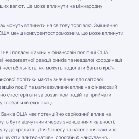
нших валют. Це може вплинути на міжнародну
ках можуть вплинути на світову торгівлю. Зміцнення
 з США менш конкурентоспроможним, що може вплинути
FP і подальші зміни у фінансовій політиці США
і неадекватної реакції ринків та невдалої координації
 нестабільність, які можуть подолати багато країн.
нансової політики мають значення для світової
еакцію подій та мати важливий вплив на фінансовий
важно спостерігати за розвитком подій та приймати
у глобальній економіці.
 Банків США має потенційно серйозний вплив на
жуть бути відчутними через зменшення ліквідності,
пу до кредитів. Для бізнесу та населення важливо
 і шукати альтернативні способи фінансування.