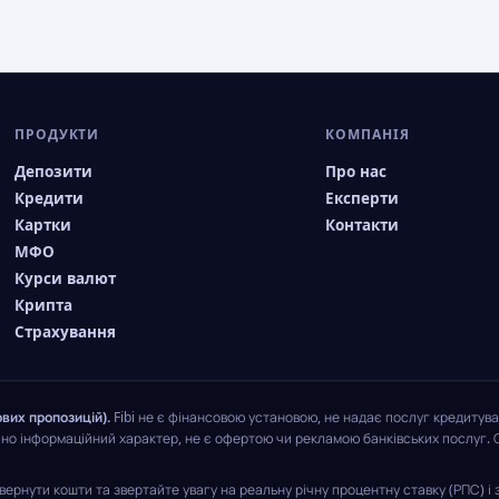
ПРОДУКТИ
КОМПАНІЯ
Депозити
Про нас
Кредити
Експерти
Картки
Контакти
МФО
Курси валют
Крипта
Страхування
вих пропозицій).
Fibi не є фінансовою установою, не надає послуг кредитува
чно інформаційний характер, не є офертою чи рекламою банківських послуг. 
ернути кошти та звертайте увагу на реальну річну процентну ставку (РПС) і з