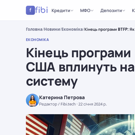
fibi
Кредити
МФО
Депозити
К
f
Головна
/
Новини
/
Економіка
/
Кінець програми BTFP: Як
ЕКОНОМІКА
Кінець програми 
США вплинуть на 
систему
Катерина Петрова
Редактор / Fibi.tech
·
22 січня 2024 р.
ЕКОНОМІКА