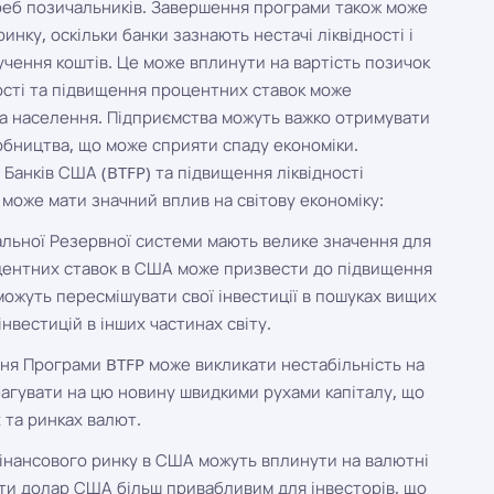
треб позичальників. Завершення програми також може
нку, оскільки банки зазнають нестачі ліквідності і
учення коштів. Це може вплинути на вартість позичок
ості та підвищення процентних ставок може
а населення. Підприємства можуть важко отримувати
обництва, що може сприяти спаду економіки.
анків США (BTFP) та підвищення ліквідності
 може мати значний вплив на світову економіку:
альної Резервної системи мають велике значення для
центних ставок в США може призвести до підвищення
 можуть пересмішувати свої інвестиції в пошуках вищих
інвестицій в інших частинах світу.
ня Програми BTFP може викликати нестабільність на
еагувати на цю новину швидкими рухами капіталу, що
 та ринках валют.
фінансового ринку в США можуть вплинути на валютні
ти долар США більш привабливим для інвесторів, що