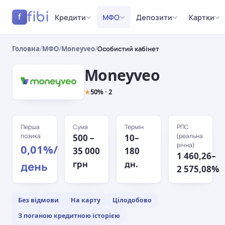
fibi
Кредити
МФО
Депозити
Картки
f
Головна
/
МФО
/
Moneyveo
/
Особистий кабінет
Moneyveo
★
50% · 2
Перша
Сума
Термін
РПС
позика
(реальна
500 –
10–
річна)
0,01%/
35 000
180
1 460,26–
грн
дн.
день
2 575,08%
Без відмови
На карту
Цілодобово
З поганою кредитною історією