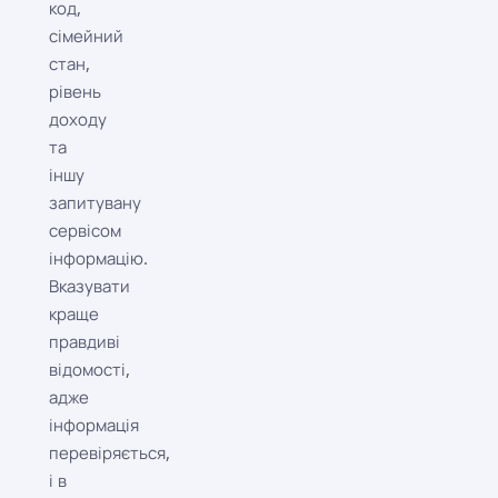
код,
сімейний
стан,
рівень
доходу
та
іншу
запитувану
сервісом
інформацію.
Вказувати
краще
правдиві
відомості,
адже
інформація
перевіряється,
і в