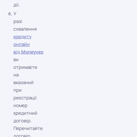
дії.
У
разі
схвалення
кредиту
онлайн
від Moneyveo
ви
отримаєте
на
вказаний
при
реєстрації
номер
кредитний
договір.
Перечитайте
договір,