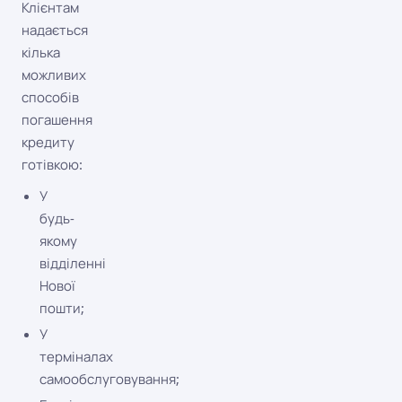
Клієнтам
надається
кілька
можливих
способів
погашення
кредиту
готівкою:
У
будь-
якому
відділенні
Нової
пошти;
У
терміналах
самообслуговування;