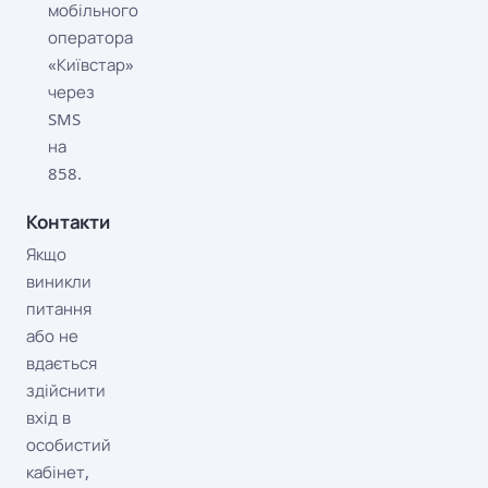
мобільного
оператора
«Київстар»
через
SMS
на
858.
Контакти
Якщо
виникли
питання
або не
вдається
здійснити
вхід в
особистий
кабінет,