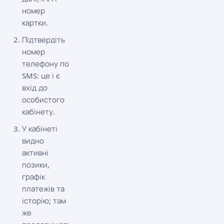
номер
картки.
Підтвердіть
номер
телефону по
SMS: це і є
вхід до
особистого
кабінету.
У кабінеті
видно
активні
позики,
графік
платежів та
історію; там
же