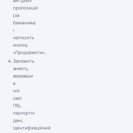
вигідних
пропозицій
(за
бажанням)
і
натисніть
кнопку
«Продовжити».
Заповніть
анкету,
вказавши
в
ній
свої
ПІБ,
паспортні
дані,
ідентифікаційний