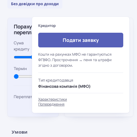
Без довідки про доходи
Порахувати
Кредитор
Основні
переплату
характеристики
Подати заявку
Перша позика
Повторна
17 750
Сума
позика
кредиту
грн
500 –
Сума
Кошти на рахунках МФО не гарантуються
500 –
Сума
35 000
ФГВФО. Прострочення → пеня та штрафи
38 998
згідно з договором.
грн
10 дн.
Термін
грн
0,01%/
Ставка
2%/
Ставка
Тип кредитодавця
день
день
Фінансова компанія (МФО)
10–180
Термін
17,75
10–
Термін
дн.
Переплата
Характеристики
1825
грн
Попередження
дн.
Умови