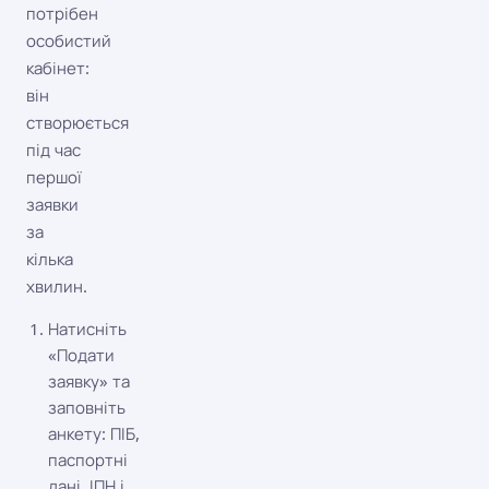
потрібен
особистий
кабінет:
він
створюється
під час
першої
заявки
за
кілька
хвилин.
Натисніть
«Подати
заявку» та
заповніть
анкету: ПІБ,
паспортні
дані, ІПН і