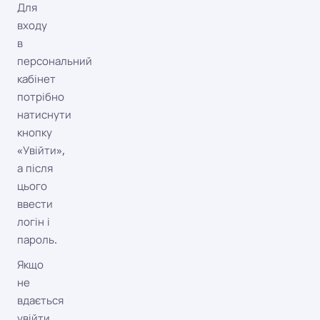
Для
входу
в
персональний
кабінет
потрібно
натиснути
кнопку
«Увійти»,
а після
цього
ввести
логін і
пароль.
Якщо
не
вдається
увійти