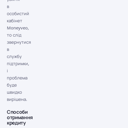
в
особистий
кабінет
Moneyveo,
то слід
звернутися
в
службу
підтримки,
і
проблема
буде
швидко
вирішена.
Способи
отримання
кредиту