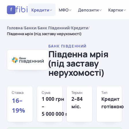
fibi
Кредити
МФО
Депозити
Картки
f
Головна
/
Банки
/
Банк Південний
/
Кредити
/
Південна мрія (під заставу нерухомості)
БАНК ПІВДЕННИЙ
Південна мрія
(під заставу
нерухомості)
Ставка
Сума
Термін
Тип
1 000 грн
2–84
Кредит
16–
–
міс.
готівкою
19%
5 000 000 грн