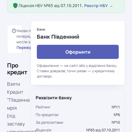
Ліцензія НБУ №65 від 07.10.2011.
Реєстр НБУ →
Банк
Умови перенесені з
Банк Південний
попередньої версії порталу й
могли змінитися.
Перевірити на сайті банку →
Оформити
Про
Оформлення — на сайті або у відділенні банку.
кредит
Ставки довідкові; точні умови — у кредитному
договорі.
Взяти
Кредит
Реквізити банку
"Південна
Рейтинг
№11
мрія
По кредитах
№6
(під
За депозитами
№10
заставу
Ліцензія
№65 від 07.10.2011
нерухомості)"