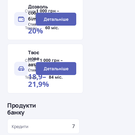
Дозволь
1 000 грн –
Сума
собі
200 000 грн
більше
Детальніше
Ставка
60 міс.
Термін
20%
Твоє
нове
1 000 грн –
Сума
авто
5 000 000 грн
Детальніше
Ставка
18,9–
84 міс.
Термін
21,9%
Продукти
банку
7
Кредити