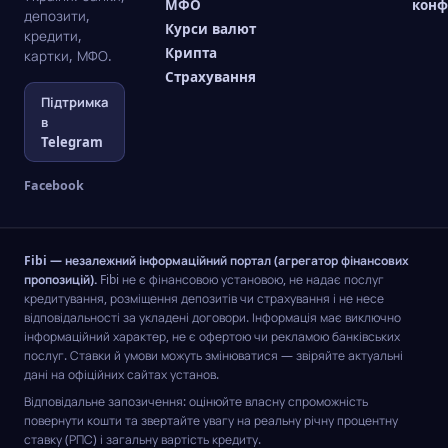
МФО
конф
депозити,
Курси валют
кредити,
Крипта
картки, МФО.
Страхування
Підтримка
в
Telegram
Facebook
Fibi — незалежний інформаційний портал (агрегатор фінансових
пропозицій).
Fibi не є фінансовою установою, не надає послуг
кредитування, розміщення депозитів чи страхування і не несе
відповідальності за укладені договори. Інформація має виключно
інформаційний характер, не є офертою чи рекламою банківських
послуг. Ставки й умови можуть змінюватися — звіряйте актуальні
дані на офіційних сайтах установ.
Відповідальне запозичення: оцінюйте власну спроможність
повернути кошти та звертайте увагу на реальну річну процентну
ставку (РПС) і загальну вартість кредиту.