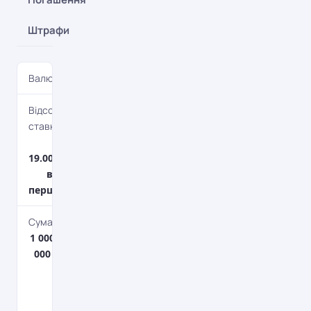
Штрафи
Валюта
UAH
Відсоткова
ставка
16.00% –
19.00%Залежить
від строку та
першого внеску.
Сума кредиту
1 000 грн. – 5 000
000 грн.До 70 %
ринкової
вартості
іпотеки.