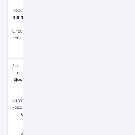
Поруки
Під поруки
Спосіб
погашення
Aннуітет,
Класичний
Дострокове
погашення
Дострокове без
штрафів
Страхування
кредиту
Страхування
життя та
здоров'я,
Страхування