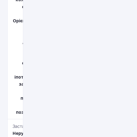
страхування
життя;
Орієнтовно 0,3%
(0,9% для
земельної
ділянки) від
ринкової
вартості -
страхування
предмету
іпотеки; Оцінка
забезпечення
кредиту
проводиться
коштом
позичальника.
Застава
Нерухомість