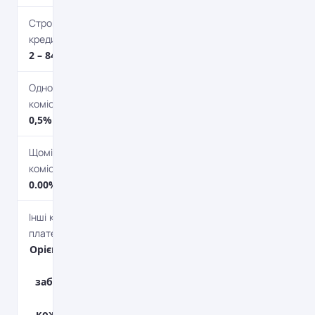
Строк
кредитування
2 – 84 міс.
Одноразова
комісія
0,5%
Щомісячна
комісія
0.00%
Інші комісійні
платежі
Орієнтовно 0,6%
від суми
заборгованості
на початок
кожного року -