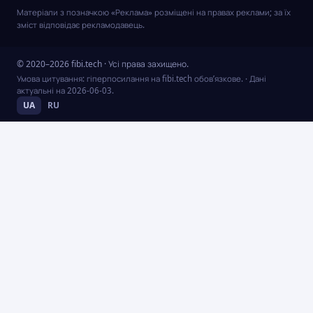
Матеріали з позначкою «Реклама» розміщені на правах реклами; за їх
зміст відповідає рекламодавець.
© 2020–2026 fibi.tech · Усі права захищено.
Умова цитування: гіперпосилання на fibi.tech обов’язкове.
· Дані
актуальні на
2026-06-03
.
UA
RU