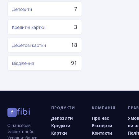
7
Депозити
3
Кредитні картки
18
Дебетові картки
91
Відділення
ПРОДУКТИ
КОМПАНІЯ
ПРА
fibi
f
Депозити
Про нас
Умо
Фінансовий
Кредити
Експерти
вико
маркетплейс
Картки
Контакти
Полі
України: банки,