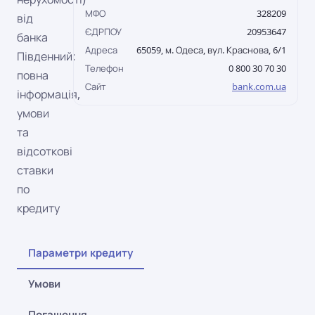
МФО
328209
від
ЄДРПОУ
20953647
банка
Адреса
65059, м. Одеса, вул. Краснова, 6/1
Південний:
Телефон
0 800 30 70 30
повна
Сайт
bank.com.ua
інформація,
умови
та
відсоткові
ставки
по
кредиту
Параметри кредиту
Умови
Погашення