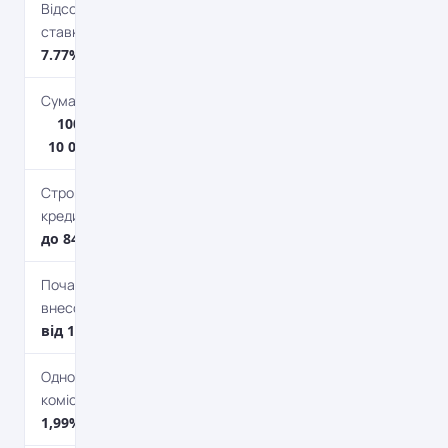
Відсоткова
ставка
7.77% – 14.99%
Сума кредиту
100 000 грн. –
10 000 000 грн.
Строк
кредитування
до 84 міс.
Початковий
внесок
від 10%
Одноразова
комісія
1,99%