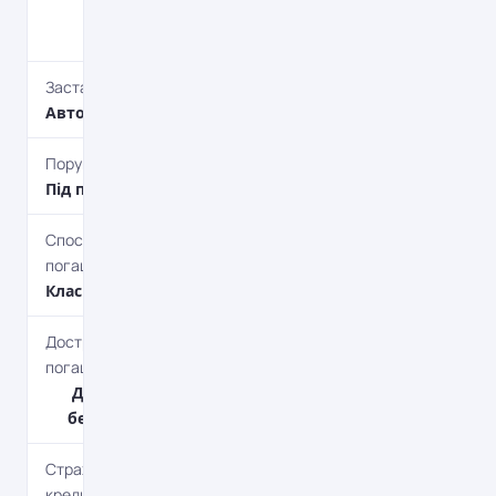
технічні
послуги.
Застава
Автотранспорт
Поруки
Під поруки
Спосіб
погашення
Класичний
Дострокове
погашення
Дострокове
без штрафів
Страхування
кредиту