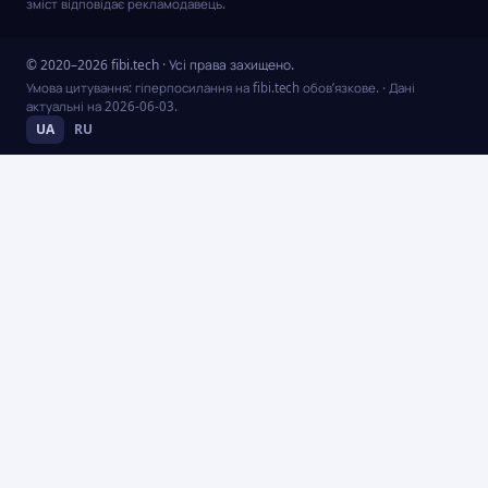
зміст відповідає рекламодавець.
© 2020–2026 fibi.tech · Усі права захищено.
Умова цитування: гіперпосилання на fibi.tech обов’язкове.
· Дані
актуальні на
2026-06-03
.
UA
RU