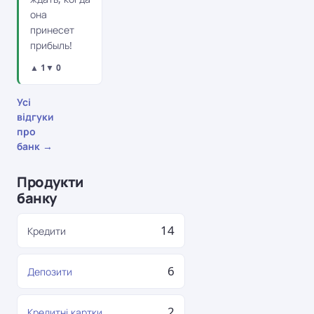
она
принесет
прибыль!
▲ 1
▼ 0
Усі
відгуки
про
банк →
Продукти
банку
14
Кредити
6
Депозити
2
Кредитні картки