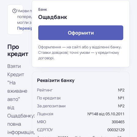
Банк
Умови перенесені з
Ощадбанк
попередньої версії порталу й
могли змінитися.
Перевірити на сайті банку →
Оформити
Про
Оформлення — на сайті або у відділенні банку.
кредит
Ставки довідкові; точні умови — у кредитному
договорі.
Взяти
Кредит
Реквізити банку
"На
Рейтинг
№2
вживане
По кредитах
№1
авто"
За депозитами
№2
від
Ліцензія
№148 від 05.10.2011
Ощадбанку:
МФО
300465
повна
ЄДРПОУ
00032129
інформація,