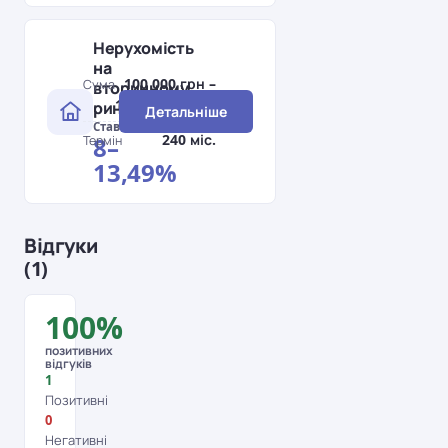
Нерухомість
на
100 000 грн –
Сума
вторинному
10 000 000 грн
ринку
Детальніше
Ставка
240 міс.
8–
Термін
13,49%
Відгуки
(1)
100%
позитивних
відгуків
1
Позитивні
0
Негативні