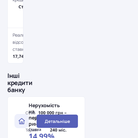
Страхування
предмету
застави
Реальна
відсоткова
ставка
17,74-56,47%*
Інші
кредити
банку
Нерухомість
на
100 000 грн –
Сума
первинному
10 000 000 грн
Детальніше
ринку
240 міс.
Ставка
Термін
14,99%