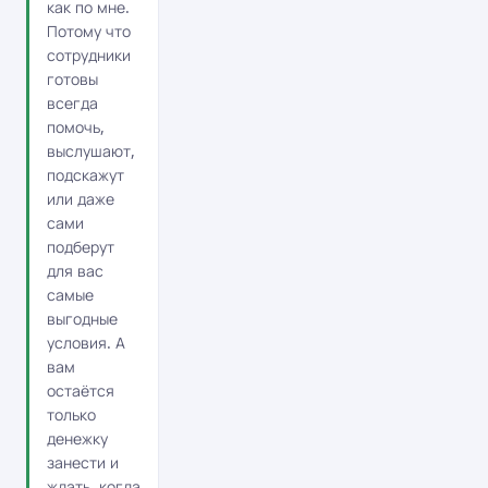
как по мне.
Потому что
сотрудники
готовы
всегда
помочь,
выслушают,
подскажут
или даже
сами
подберут
для вас
самые
выгодные
условия. А
вам
остаётся
только
денежку
занести и
ждать, когда