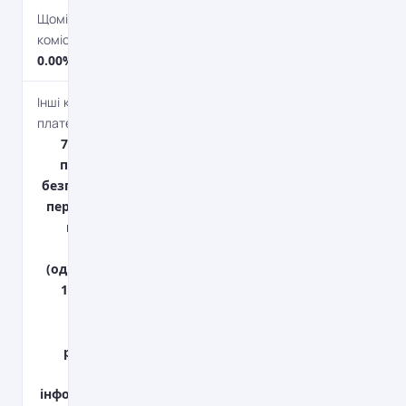
Щомісячна
комісія
0.00%
Інші комісійні
платежі
750 грн. - за
проведення
безготівкових
перерахувань
кредитних
коштів
(одноразово);
100 грн. - за
відкриття
поточного
рахунку; 55
грн. -
інформаційно-