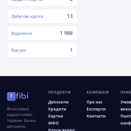
13
Дебетові картки
1 988
Відділення
1
Відгуки
ПРОДУКТИ
КОМПАНІЯ
ПРА
fibi
f
Депозити
Про нас
Умо
Фінансовий
Кредити
Експерти
вико
маркетплейс
Картки
Контакти
Полі
України: банки,
МФО
конф
депозити,
Курси валют