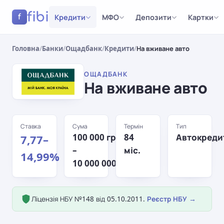
fibi
Кредити
МФО
Депозити
Картки
f
Головна
/
Банки
/
Ощадбанк
/
Кредити
/
На вживане авто
ОЩАДБАНК
На вживане авто
Ставка
Сума
Термін
Тип
100 000 грн
84
Автокреди
7,77–
–
міс.
14,99%
10 000 000 грн
Ліцензія НБУ №148 від 05.10.2011.
Реєстр НБУ →