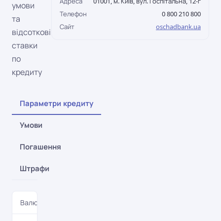
Адреса
01001, м. Київ, вул. Госпітальна, 12-г
умови
Телефон
0 800 210 800
та
Сайт
oschadbank.ua
відсоткові
ставки
по
кредиту
Параметри кредиту
Умови
Погашення
Штрафи
Валюта
UAH