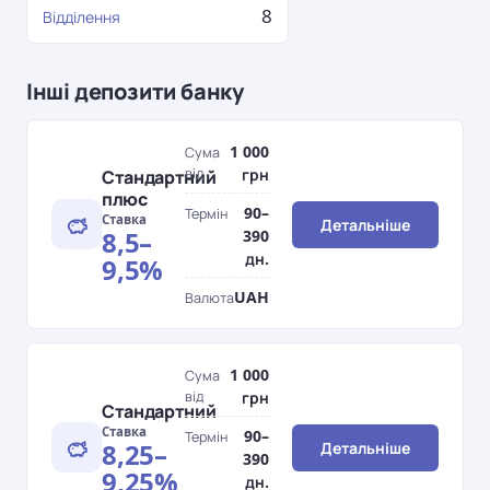
8
Відділення
Інші депозити банку
1 000
Сума
від
грн
Стандартний
плюс
90–
Термін
Ставка
Детальніше
8,5–
390
дн.
9,5%
UAH
Валюта
1 000
Сума
від
грн
Стандартний
Ставка
90–
Термін
8,25–
Детальніше
390
9,25%
дн.