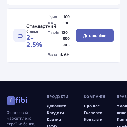
100
Сума
від
грн
Стандартний
Ставка
180–
Термін
2–
Детальніше
390
2,5%
дн.
UAH
Валюта
ПРОДУКТИ
КОМПАНІЯ
ПРА
fibi
f
Депозити
Про нас
Умо
Фінансовий
Кредити
Експерти
вико
маркетплейс
Картки
Контакти
Полі
України: банки,
МФО
конф