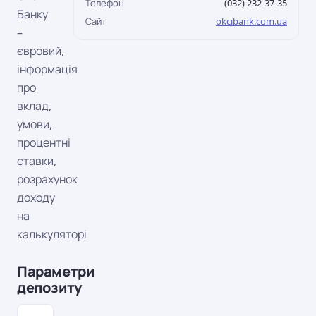
Телефон
(032) 232-37-35
Банку
Сайт
okcibank.com.ua
–
євровий,
інформація
про
вклад,
умови,
процентні
ставки,
розрахунок
доходу
на
калькуляторі
Параметри
депозиту