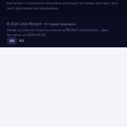
Матеріали з позначкою «Реклама» розміщені на правах реклами; за їх
зміст відповідає рекламодавець.
© 2020–2026 fibi.tech · Усі права захищено.
Умова цитування: гіперпосилання на fibi.tech обов’язкове.
· Дані
актуальні на
2026-06-03
.
UA
RU