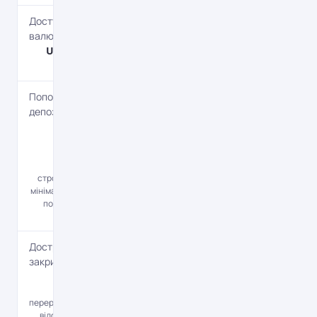
Доступні
валюти
UAH, USD,
EUR
Поповнення
депозиту
Да
Протягом
першої
половини
строку вкладу,
мінімальна сума
поповнення -
100 євро.
Дострокова
закриття
Да
З
перерахуванням
відсотків: до 1