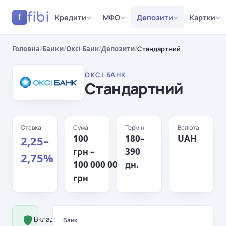
fibi
Кредити
МФО
Депозити
Картки
f
Головна
/
Банки
/
Оксі Банк
/
Депозити
/
Стандартний
ОКСІ БАНК
Стандартний
Ставка
Сума
Термін
Валюта
100
180–
UAH
2,25–
грн –
390
2,75%
100 000 000
дн.
грн
Вклад застрахований Фондом
Банк