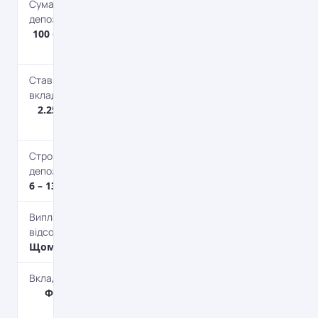
Сума
депозиту
100 – 100 000
000 євро
Ставка по
вкладу
2.25 – 2.75%
річних
Строк
депозиту
6 – 13 міс.
Виплата
відсотків
Щомісяця
Вкладник
Фізичним
особам