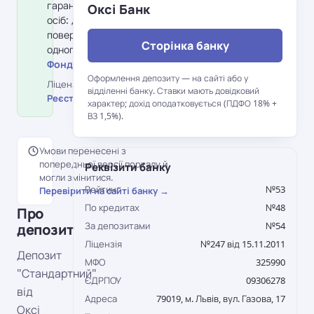
гарантування вкладів фізичних
Оксі Банк
осіб: держава гарантує
повернення до 600 000 грн на
Сторінка банку
одного вкладника в банку.
Фонд гарантування вкладів →
Оформлення депозиту — на сайті або у
Ліцензія НБУ №247 від 15.11.2011 ·
відділенні банку. Ставки мають довідковий
Реєстр НБУ →
характер; дохід оподатковується (ПДФО 18% +
ВЗ 1,5%).
Умови перенесені з
попередньої версії порталу й
Реквізити банку
могли змінитися.
Рейтинг
№53
Перевірити на сайті банку →
По кредитах
№48
Про
За депозитами
№54
депозит
Ліцензія
№247 від 15.11.2011
Депозит
МФО
325990
"Стандартний"
ЄДРПОУ
09306278
від
Адреса
79019, м. Львів, вул. Газова, 17
Оксі