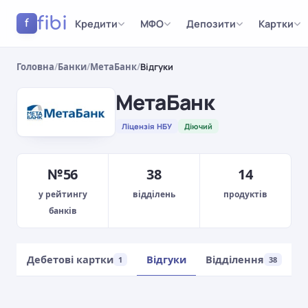
fibi
Кредити
МФО
Депозити
Картки
f
Головна
/
Банки
/
МетаБанк
/
Відгуки
МетаБанк
Ліцензія НБУ
Діючий
№56
38
14
у рейтингу
відділень
продуктів
банків
ки
Дебетові картки
Відгуки
Відділення
1
38