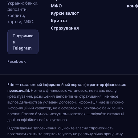
України: банки,
МФО
конф
депозити,
Курси валют
кредити,
Крипта
картки, МФО.
Страхування
Підтримка
в
Telegram
Facebook
Fibi — незалежний інформаційний портал (агрегатор фінансових
пропозицій).
Fibi не є фінансовою установою, не надає послуг
кредитування, розміщення депозитів чи страхування і не несе
відповідальності за укладені договори. Інформація має виключно
інформаційний характер, не є офертою чи рекламою банківських
послуг. Ставки й умови можуть змінюватися — звіряйте актуальні
дані на офіційних сайтах установ.
Відповідальне запозичення: оцінюйте власну спроможність
повернути кошти та звертайте увагу на реальну річну процентну