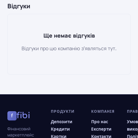
Відгуки
Ще немає відгуків
Відгуки про цю компанію зʼявляться тут.
ПРОДУКТИ
КОМПАНІЯ
ПРА
fibi
f
Депозити
Про нас
Умо
Фінансовий
Кредити
Експерти
вико
маркетплейс
Картки
Контакти
Полі