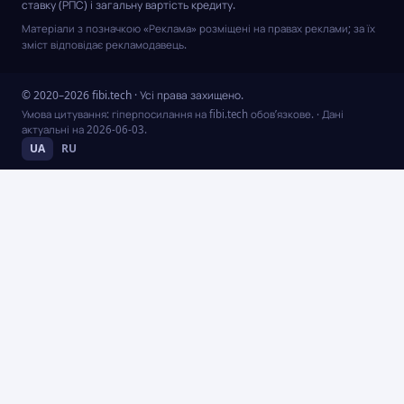
ставку (РПС) і загальну вартість кредиту.
Матеріали з позначкою «Реклама» розміщені на правах реклами; за їх
зміст відповідає рекламодавець.
© 2020–2026 fibi.tech · Усі права захищено.
Умова цитування: гіперпосилання на fibi.tech обов’язкове.
· Дані
актуальні на
2026-06-03
.
UA
RU