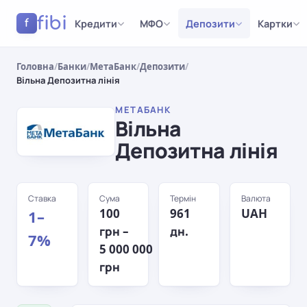
fibi
Кредити
МФО
Депозити
Картки
f
Головна
/
Банки
/
МетаБанк
/
Депозити
/
Вільна Депозитна лінія
МЕТАБАНК
Вільна
Депозитна лінія
Ставка
Сума
Термін
Валюта
100
961
UAH
1–
грн –
дн.
7%
5 000 000
грн