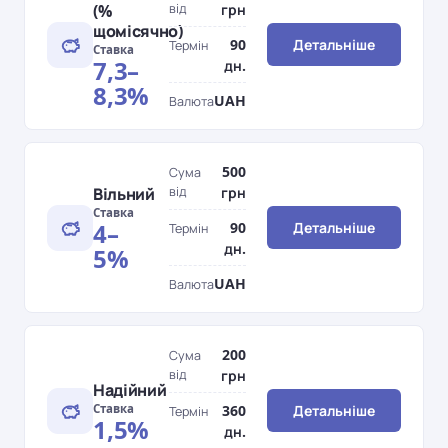
(%
від
грн
щомісячно)
90
Детальніше
Термін
Ставка
7,3–
дн.
8,3%
UAH
Валюта
500
Сума
Вільний
від
грн
Ставка
4–
90
Детальніше
Термін
дн.
5%
UAH
Валюта
200
Сума
від
грн
Надійний
Ставка
360
Детальніше
Термін
1,5%
дн.