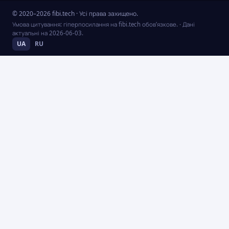
© 2020–2026 fibi.tech · Усі права захищено.
Умова цитування: гіперпосилання на fibi.tech обов’язкове.
· Дані
актуальні на
2026-06-03
.
UA
RU