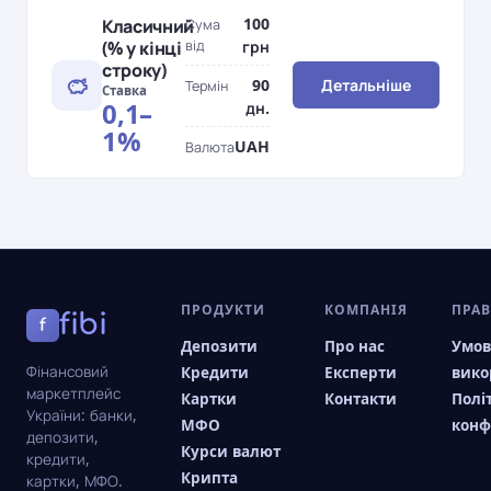
100
Класичний
Сума
(% у кінці
від
грн
строку)
90
Детальніше
Термін
Ставка
0,1–
дн.
1%
UAH
Валюта
ПРОДУКТИ
КОМПАНІЯ
ПРА
fibi
f
Депозити
Про нас
Умо
Фінансовий
Кредити
Експерти
вико
маркетплейс
Картки
Контакти
Полі
України: банки,
МФО
конф
депозити,
Курси валют
кредити,
Крипта
картки, МФО.