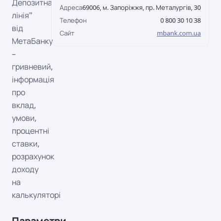
Депозитна
Адреса
69006, м. Запоріжжя, пр. Металургів, 30
лінія"
Телефон
0 800 30 10 38
від
Сайт
mbank.com.ua
МетаБанку
–
гривневий,
інформація
про
вклад,
умови,
процентні
ставки,
розрахунок
доходу
на
калькуляторі
Параметри