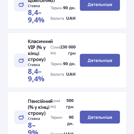
щомісячно)
Детальніше
Ставка
90 дн.
Термін
8,4–
9,4%
UAH
Валюта
Класичний
230 000
VIP (% у
Сума
кінці
від
грн
строку)
Детальніше
90 дн.
Термін
Ставка
8,4–
UAH
Валюта
9,4%
500
Пенсійний
Сума
(% у кінці
від
грн
строку)
90
Детальніше
Термін
Ставка
8–
дн.
9%
UAH