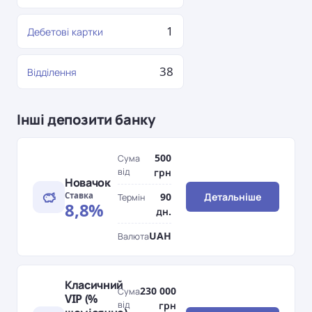
1
Дебетові картки
38
Відділення
Інші депозити банку
500
Сума
від
грн
Новачок
Ставка
90
Детальніше
Термін
8,8%
дн.
UAH
Валюта
Класичний
230 000
Сума
VIP (%
від
грн