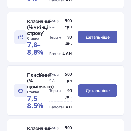
Валюта
500
Класичний
Сума
(% у кінці
від
грн
строку)
90
Детальніше
Термін
Ставка
7,8–
дн.
8,8%
UAH
Валюта
500
Пенсійний
Сума
(%
від
грн
щомісячно)
90
Детальніше
Термін
Ставка
7,5–
дн.
8,5%
UAH
Валюта
500
Класичний
Сума