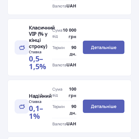
UAH
Валюта
Класичний
10 000
Сума
VIP (% у
від
грн
кінці
строку)
90
Детальніше
Термін
Ставка
дн.
0,5–
1,5%
UAH
Валюта
100
Сума
Надійний
від
грн
Ставка
0,1–
90
Детальніше
Термін
дн.
1%
UAH
Валюта