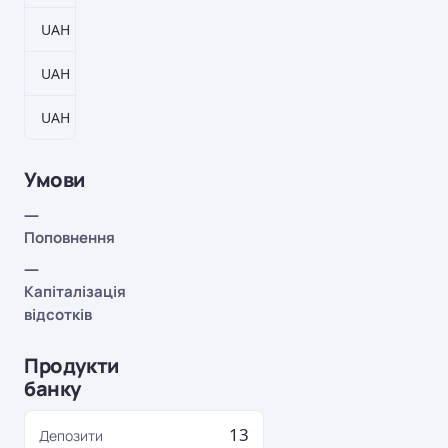
UAH
2821–87451 дн.
4,5%
UAH
3751–116281 дн.
5,5%
UAH
4681–145111 дн.
7%
Умови
—
Поповнення
—
Капіталізація
відсотків
Продукти
банку
13
Депозити