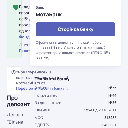
Вклад застрахований Фондом
Банк
гарантування вкладів фізичних
МетаБанк
осіб: держава гарантує
повернення до 600 000 грн на
Сторінка банку
одного вкладника в банку.
Фонд гарантування вкладів →
Оформлення депозиту — на сайті або у
Ліцензія НБУ №69 від 28.10.2011 ·
відділенні банку. Ставки мають довідковий
Реєстр НБУ →
характер; дохід оподатковується (ПДФО 18% +
ВЗ 1,5%).
Умови перенесені з
попередньої версії порталу й
Реквізити банку
могли змінитися.
Рейтинг
№56
Перевірити на сайті банку →
По кредитах
№44
Про
За депозитами
№56
депозит
Ліцензія
№69 від 28.10.2011
Депозит
МФО
313582
"Вільна
ЄДРПОУ
20496061