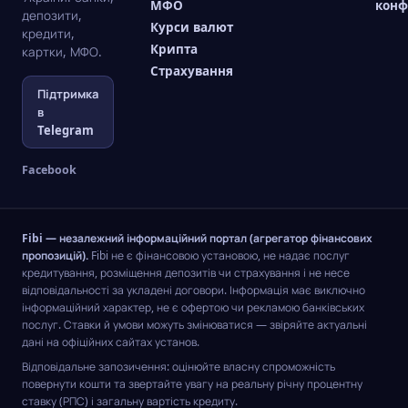
МФО
конф
депозити,
Курси валют
кредити,
Крипта
картки, МФО.
Страхування
Підтримка
в
Telegram
Facebook
Fibi — незалежний інформаційний портал (агрегатор фінансових
пропозицій).
Fibi не є фінансовою установою, не надає послуг
кредитування, розміщення депозитів чи страхування і не несе
відповідальності за укладені договори. Інформація має виключно
інформаційний характер, не є офертою чи рекламою банківських
послуг. Ставки й умови можуть змінюватися — звіряйте актуальні
дані на офіційних сайтах установ.
Відповідальне запозичення: оцінюйте власну спроможність
повернути кошти та звертайте увагу на реальну річну процентну
ставку (РПС) і загальну вартість кредиту.