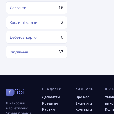
16
Депозити
2
Кредитні картки
6
Дебетові картки
37
Відділення
ПРОДУКТИ
КОМПАНІЯ
ПРА
fibi
f
Депозити
Про нас
Умо
Фінансовий
Кредити
Експерти
вико
маркетплейс
Картки
Контакти
Полі
України: банки,