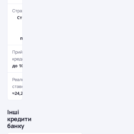
Страхування кредиту
Страхування життя
та здоров'я,
Страхування
предмету застави
Прийняття рішення по
кредиту
до 10 робочих днів
Реальна відсоткова
ставка
≈24,27-33%*
Інші
кредити
банку