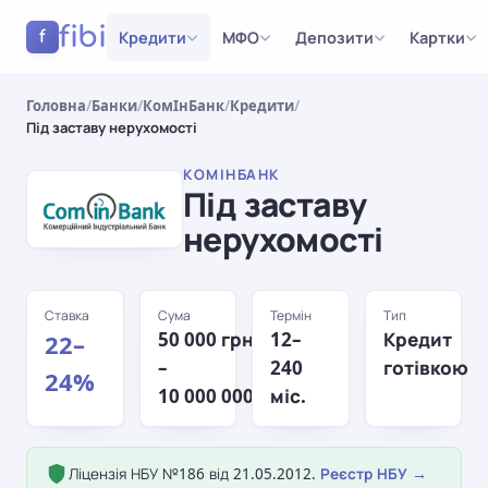
fibi
Кредити
МФО
Депозити
Картки
f
Головна
/
Банки
/
КомІнБанк
/
Кредити
/
Під заставу нерухомості
КОМІНБАНК
Під заставу
нерухомості
Ставка
Сума
Термін
Тип
50 000 грн
12–
Кредит
22–
–
240
готівкою
24%
10 000 000 грн
міс.
Ліцензія НБУ №186 від 21.05.2012.
Реєстр НБУ →