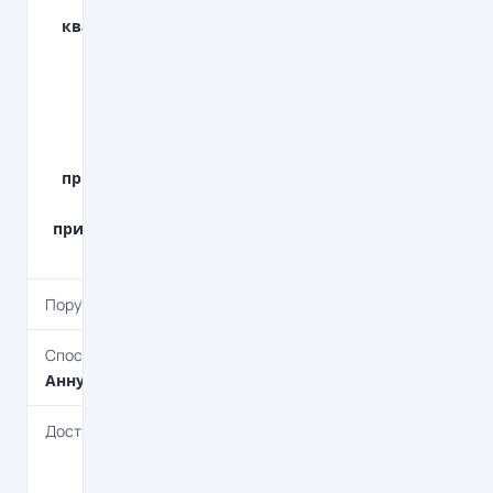
нерухомість -
квартири, будинки
разом із
земельними
ділянками.
Нежитлова
нерухомість -
приміщення офісів,
торгівельні
приміщення, склади
тощо.
Поруки
Під поруки
Спосіб погашення
Aннуітет, Класичний
Дострокове погашення
Дострокове без
штрафів