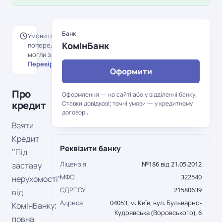
Банк
Умови перенесені з
КомІнБанк
попередньої версії порталу й
могли змінитися.
Перевірити на сайті банку →
Оформити
Про
Оформлення — на сайті або у відділенні банку.
кредит
Ставки довідкові; точні умови — у кредитному
договорі.
Взяти
Кредит
Реквізити банку
"Під
Ліцензія
№186 від 21.05.2012
заставу
МФО
322540
нерухомості"
ЄДРПОУ
21580639
від
Адреса
04053, м. Київ, вул. Бульварно-
КомІнБанку:
Кудрявська (Воровського), 6
повна