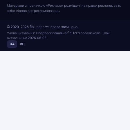
Матеріали з позначкою «Реклама» розміщені на правах реклами; за їх
зміст відповідає рекламодавець.
© 2020–2026 fibi.tech · Усі права захищено.
Умова цитування: гіперпосилання на fibi.tech обов’язкове.
· Дані
актуальні на
2026-06-03
.
UA
RU