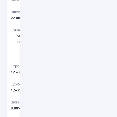
Відсоткова ставка
22.00% – 24.00%
Сума кредиту
50 000 грн. – 10 000
000 грн.Не більше
70% від вартості
нерухомості.
Строк кредитування
12 – 240 міс.
Одноразова комісія
1,5-2%
Щомісячна комісія
0.00%