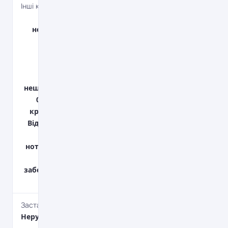
Інші комісійні платежі
Страхування
нерухомості - 0,3%
від вартості
нерухомості
(щорічно);
Страхування від
нещасних випадків -
0,3% від залишку
кредиту (щорічно);
Відкриття рахунку -
100 грн.; Послуги
нотаріуса - ≈0,1% від
вартості
забезпечення + 5 000
грн.
Застава
НерухомістьЖитлова