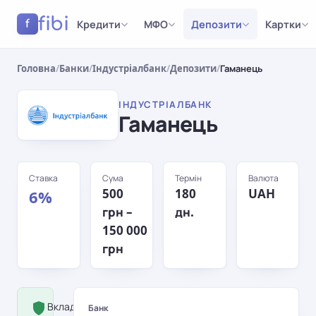
fibi
Кредити
МФО
Депозити
Картки
f
Головна
/
Банки
/
Індустріалбанк
/
Депозити
/
Гаманець
ІНДУСТРІАЛБАНК
Гаманець
Ставка
Сума
Термін
Валюта
500
180
UAH
6%
грн –
дн.
150 000
грн
Вклад застрахований Фондом
Банк