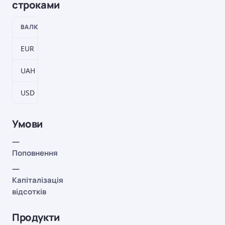
строками
ВАЛЮТА
ТЕРМІН
СТАВКА
EUR
186–5766 дн.
0,1%
UAH
186–5766 дн.
6%
USD
186–5766 дн.
0,25%
Умови
—
Поповнення
—
Капіталізація
відсотків
Продукти