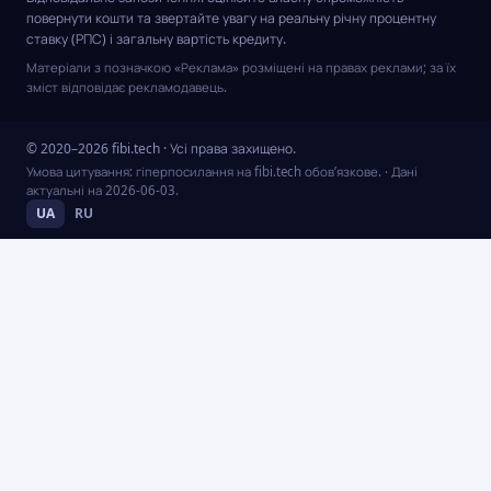
повернути кошти та звертайте увагу на реальну річну процентну
ставку (РПС) і загальну вартість кредиту.
Матеріали з позначкою «Реклама» розміщені на правах реклами; за їх
зміст відповідає рекламодавець.
© 2020–2026 fibi.tech · Усі права захищено.
Умова цитування: гіперпосилання на fibi.tech обов’язкове.
· Дані
актуальні на
2026-06-03
.
UA
RU