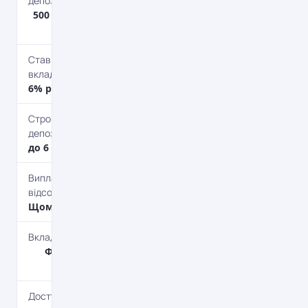
депозиту
500 – 150 000
грн.
Ставка по
вкладу
6% річних
Строк
депозиту
до 6 міс.
Виплата
відсотків
Щомісяця
Вкладник
Фізичним
особам
Доступні