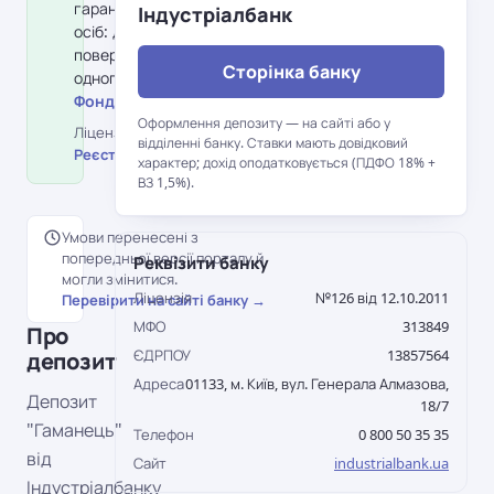
гарантування вкладів фізичних
Індустріалбанк
осіб: держава гарантує
повернення до 600 000 грн на
Сторінка банку
одного вкладника в банку.
Фонд гарантування вкладів →
Оформлення депозиту — на сайті або у
Ліцензія НБУ №126 від 12.10.2011 ·
відділенні банку. Ставки мають довідковий
Реєстр НБУ →
характер; дохід оподатковується (ПДФО 18% +
ВЗ 1,5%).
Умови перенесені з
попередньої версії порталу й
Реквізити банку
могли змінитися.
Ліцензія
№126 від 12.10.2011
Перевірити на сайті банку →
МФО
313849
Про
ЄДРПОУ
13857564
депозит
Адреса
01133, м. Київ, вул. Генерала Алмазова,
Депозит
18/7
"Гаманець"
Телефон
0 800 50 35 35
від
Сайт
industrialbank.ua
Індустріалбанку