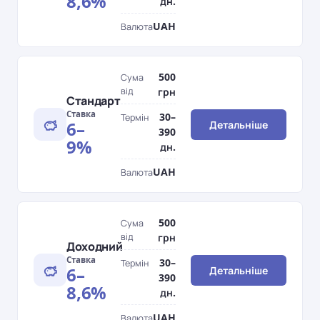
8,6%
дн.
UAH
Валюта
500
Сума
від
грн
Стандарт
Ставка
30–
Термін
6–
Детальніше
390
9%
дн.
UAH
Валюта
500
Сума
від
грн
Доходний
Ставка
30–
Термін
6–
Детальніше
390
8,6%
дн.
UAH
Валюта