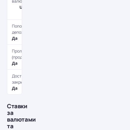
валюти
UAH, USD,
EUR
Поповнення
депозиту
Да
Пролонгація
(продовження)
Да
Дострокова
закриття
Да
Ставки
за
валютами
та