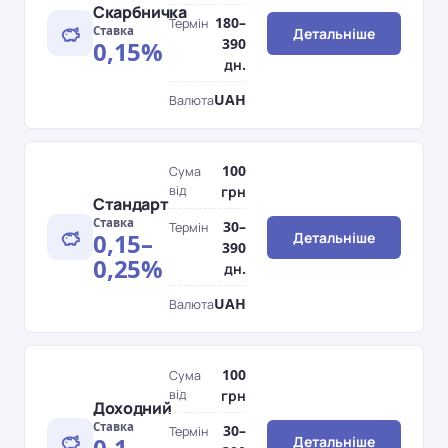
Скарбничка
180–
Термін
Ставка
Детальніше
390
0,15%
дн.
UAH
Валюта
100
Сума
від
грн
Стандарт
Ставка
30–
Термін
0,15–
Детальніше
390
0,25%
дн.
UAH
Валюта
100
Сума
від
грн
Доходний
Ставка
30–
Термін
0,1–
Детальніше