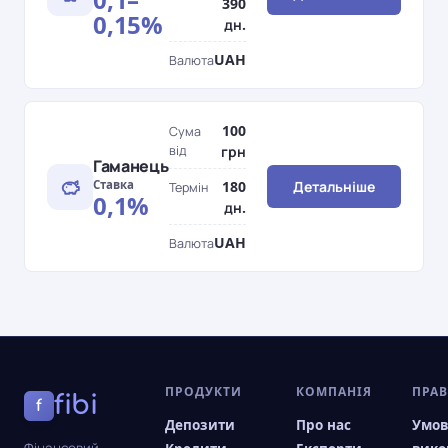
390
0,15%
дн.
UAH
Валюта
100
Сума
від
грн
Гаманець
Ставка
180
Детальніше
Термін
0,1%
дн.
UAH
Валюта
ПРОДУКТИ
КОМПАНІЯ
ПРА
fibi
f
Депозити
Про нас
Умо