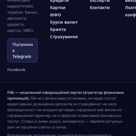
Фінансовий
Кредити
Експерти
вико
маркетплейс
Картки
Контакти
Полі
України: банки,
МФО
конф
депозити,
Курси валют
кредити,
Крипта
картки, МФО.
Страхування
Підтримка
в
Telegram
Facebook
Fibi — незалежний інформаційний портал (агрегатор фінансових
пропозицій).
Fibi не є фінансовою установою, не надає послуг
кредитування, розміщення депозитів чи страхування і не несе
відповідальності за укладені договори. Інформація має виключно
інформаційний характер, не є офертою чи рекламою банківських
послуг. Ставки й умови можуть змінюватися — звіряйте актуальні
дані на офіційних сайтах установ.
Відповідальне запозичення: оцінюйте власну спроможність